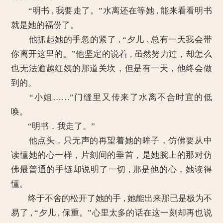
“明书 , 我要走了。”水离还在等她 , 能来看看明书
就是她的福份了。
他抓起她的手忽的紧了 , “夕儿 , 总有一天我会带
你离开这里的。”他坚定的说着 , 虽然努力过，却怎么
也无法逾越红姨的那道关坎，但是有一天，他终会做
到的。
“小姐……”门缝里又传来了水离不合时宜的低
唤。
“明书，我走了。”
他点头，只无声的再望着她的眸子，仿佛要从中
读懂她的心一样，片刻间的垂首，是她腕上的那对仿
佛最普通的手链却说明了一切 , 那是他的心，她读得
懂。
终于不舍的松开了她的手 , 她能出来那已是极为不
易了 , “夕儿 , 保重。”心里太多的话在这一刻却再也说