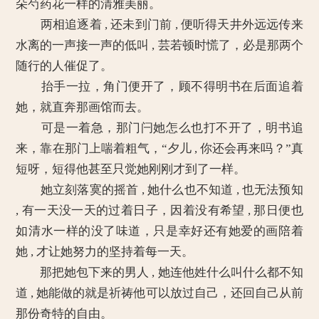
朵芍药花一样的清雅美丽。
两相追逐着 , 还未到门前 , 便听得天井外远远传来
水离的一声接一声的低叫 , 芸若顿时慌了，必是那两个
随行的人催促了。
抬手一拉，角门便开了，顾不得明书在后面追着
她，就直奔那画馆而去。
可是一着急，那门闩她怎么也打不开了，明书追
来，靠在那门上喘着粗气，“夕儿 , 你还会再来吗？”真
短呀，短得他甚至只觉她刚刚才到了一样。
她立刻落寞的摇首 , 她什么也不知道 , 也无法预知
, 有一天没一天的过着日子，因着没有希望 , 那日便也
如清水一样的没了味道，只是幸好还有她爱的画陪着
她 , 才让她努力的坚持着每一天。
那把她包下来的男人 , 她连他姓什么叫什么都不知
道 , 她能做的就是祈祷他可以放过自己，还回自己从前
那份奇特的自由。