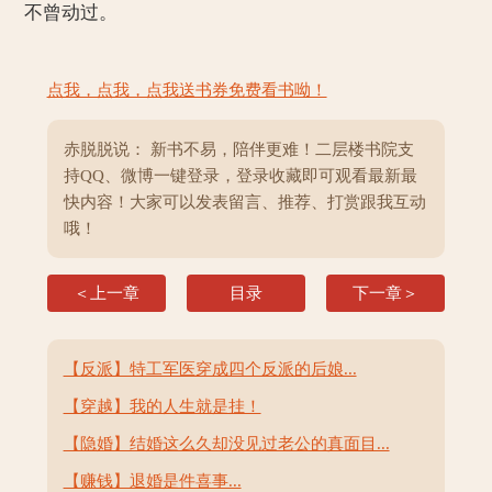
不曾动过。
点我，点我，点我送书券免费看书呦！
赤脱脱说： 新书不易，陪伴更难！二层楼书院支
持QQ、微博一键登录，登录收藏即可观看最新最
快内容！大家可以发表留言、推荐、打赏跟我互动
哦！
＜上一章
目录
下一章＞
【反派】特工军医穿成四个反派的后娘...
【穿越】我的人生就是挂！
【隐婚】结婚这么久却没见过老公的真面目...
【赚钱】退婚是件喜事...