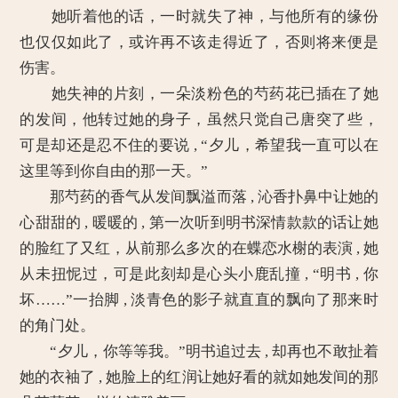
她听着他的话，一时就失了神，与他所有的缘份
也仅仅如此了，或许再不该走得近了，否则将来便是
伤害。
她失神的片刻，一朵淡粉色的芍药花已插在了她
的发间，他转过她的身子，虽然只觉自己唐突了些，
可是却还是忍不住的要说 , “夕儿，希望我一直可以在
这里等到你自由的那一天。”
那芍药的香气从发间飘溢而落 , 沁香扑鼻中让她的
心甜甜的 , 暖暖的 , 第一次听到明书深情款款的话让她
的脸红了又红，从前那么多次的在蝶恋水榭的表演 , 她
从未扭怩过，可是此刻却是心头小鹿乱撞 , “明书 , 你
坏……”一抬脚 , 淡青色的影子就直直的飘向了那来时
的角门处。
“夕儿，你等等我。”明书追过去 , 却再也不敢扯着
她的衣袖了 , 她脸上的红润让她好看的就如她发间的那