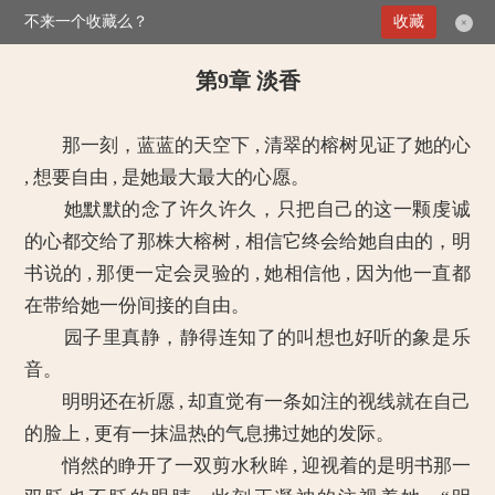
不来一个收藏么？
>
媚倾天下：妖孽王爷别乱来
收藏
第9章 淡香
×
第9章 淡香
那一刻，蓝蓝的天空下 , 清翠的榕树见证了她的心
, 想要自由 , 是她最大最大的心愿。
她默默的念了许久许久，只把自己的这一颗虔诚
的心都交给了那株大榕树 , 相信它终会给她自由的，明
书说的 , 那便一定会灵验的 , 她相信他 , 因为他一直都
在带给她一份间接的自由。
园子里真静，静得连知了的叫想也好听的象是乐
音。
明明还在祈愿 , 却直觉有一条如注的视线就在自己
的脸上 , 更有一抹温热的气息拂过她的发际。
悄然的睁开了一双剪水秋眸 , 迎视着的是明书那一