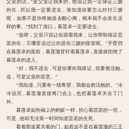
父皇的话 , “是父皇让我来的 , 他说让我一定保证三嫂
的生 , 所以我一定要进去，谁知道你要怎么对付三嫂
呢，如果不是你将她送去醒心阁，根本就不会发生这
样的事。”找到了借口，暮莲卓一定要进去。
“放肆，父皇只说让你跟着我来，让你帮助保证芸
若的生，又哪里说过让你进你三嫂的寝室呢。”手臂挡
在暮莲卓的面前，暮莲澈背对着暮莲卓 , 直接就拒绝了
暮莲卓的进入。
“好，我不进去 , 可是你要向我保证 , 你要救活她 ,
这，可是父皇的旨意。”
“我知道 , 只要有一线希望，我都会救活她的。”冷
冷说完 , 暮莲澈直接将门合上 , 也把暮莲卓关在了门
外。
暮莲卓如热锅上的蚂蚁一样 , 担心着芸若的一切，
可是 , 他却无法第一时间知道芸若的生死。
看着那道紧关着的门 , 如若这不是在暮莲澈的三王