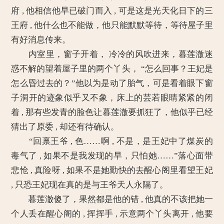
府 , 他相信他早已破门而入 , 可是这是光天化日下的三
王府 , 他什么也不能做，他只能默默等待，等待屋子里
有好消息传来。
内室里，窗子开着， 冷冷的风吹进来，暮莲澈迷
惑不解的望着屋子里的两个丫头， “怎么回事？王妃是
怎么昏过去的？”他以为是动了胎气，可是看着眼下窗
子洞开的迹象似乎又不象，床上的芸若眼睛紧紧的闭
着 , 那有些发青的脸色让暮莲澈要抓狂了，他似乎已经
猜出了原委 , 却还有待确认。
“回禀王爷 , 色……啊 , 不是，是王妃中了煤炭的
毒气了 , 如果不是我发现的早，只怕她……”落心面带
悲怆 , 真险呀 , 如果不是她勤快的去醒心阁里看望王妃
, 只恐王妃现在真的是与王爷天人永隔了。
暮莲澈傻了，果然都是他的错 , 他真的不该把她一
个人丢在醒心阁的 , 挥挥手 , 示意两个丫头离开 , 他要