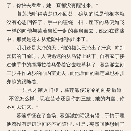
了，你快去看看，她一直都没有醒过来。”
暮莲澈听得清楚也不回答，确切的说是他根本就
没有心思回答了，手中的缰绳一抖，座下的马便如飞
一样的向他与芸若曾经一起的喜房而去，她还在昏迷
中，那就是还未从危险中解脱出来了。
明明还是大冷的天，他的额头已沁出了汗意 , 冲到
喜房的门前时，人便迅速的从马背上跃下 , 自有家丁接
过他手中的缰绳拉着马带着它去吃草料了 , 暮莲澈立刻
三步并作两步的向内室走去 , 而他后面的暮莲卓也亦步
亦趋的跟随着。
一只脚才踏入门槛，暮莲澈便冷冷的向身后道 ,
“不管怎么样，现在芸若还是你的三嫂 , 她的内室 , 你
不可以进来。”
暮莲卓怔在了当场 , 暮莲澈的话没有错，于情于理
他都没有走进这间内室的道理 , 可是 , 突然间他想到了