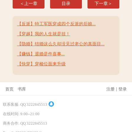
＜上一章
目录
下一章＞
【反派】特工军医穿成四个反派的后娘...
【穿越】我的人生就是挂！
【隐婚】结婚这么久却没见过老公的真面目...
【赚钱】退婚是件喜事...
【快穿】穿梭位面来升级
|
首页
书库
注册
登录
联系客服: QQ 3222845513
在线时间: 9:00--21:00
商务合作: QQ 3222845513