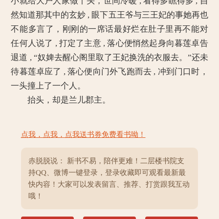
小就给大户人家做丫头，世间冷暖 , 看得多瞧得多 , 自
然知道那其中的玄妙 , 眼下五王爷与三王妃的事她再也
不能多言了，刚刚的一席话最好烂在肚子里再不能对
任何人说了 , 打定了主意 , 落心便悄然起身向暮莲卓告
退道 , “奴婢去醒心阁里取了王妃换洗的衣服去。”还未
待暮莲卓应了 , 落心便向门外飞跑而去 , 冲到门口时，
一头撞上了一个人。
抬头，却是兰儿郡主。
点我，点我，点我送书券免费看书呦！
赤脱脱说： 新书不易，陪伴更难！二层楼书院支
持QQ、微博一键登录，登录收藏即可观看最新最
快内容！大家可以发表留言、推荐、打赏跟我互动
哦！