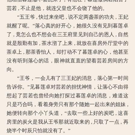
芸若 , 不止是他，就连父皇也不会饶了他的。
“五王爷 , 快过来坐吧 , 说不定两盏茶的功夫 , 王妃
就醒了呢。”落心真的好开心，她很久没有见到暮莲卓
了 , 竟怎么也不想会在三王府里见到自己的恩人 , 自然
就是殷勤有加 , 茶水沏了上来 , 就放在喜房外厅堂中的
茶卓上 , 那茶香怡人，却打动不了暮莲卓的心，他甚至
没有听到落心的话，眼神就直直的望着芸若房间的方
向。
“王爷，一会儿有了三王妃的消息，落心第一时间
告诉你。”见暮莲卓对芸若的担忧神情，让落心不由得
想起了芸若也曾经向她打探过暮莲卓的消息，难道这
只是巧合吗，看着身旁只有那个随她一起出来的姐妹 ,
她便转向那个小丫头道，“去取一些上好的炭吧 , 这喜
房里的炭火是我从王爷那就近取来的 , 只取了一点 , 再
烧半个时辰只怕就没有了。”