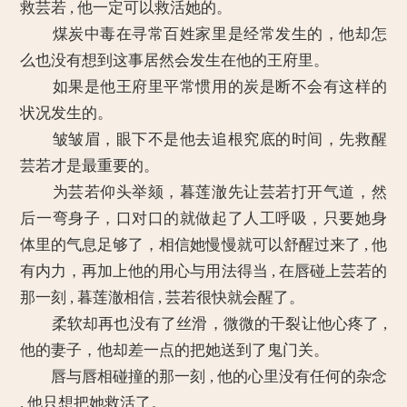
救芸若 , 他一定可以救活她的。
煤炭中毒在寻常百姓家里是经常发生的，他却怎
么也没有想到这事居然会发生在他的王府里。
如果是他王府里平常惯用的炭是断不会有这样的
状况发生的。
皱皱眉，眼下不是他去追根究底的时间，先救醒
芸若才是最重要的。
为芸若仰头举颏，暮莲澈先让芸若打开气道，然
后一弯身子，口对口的就做起了人工呼吸，只要她身
体里的气息足够了，相信她慢慢就可以舒醒过来了 , 他
有内力，再加上他的用心与用法得当 , 在唇碰上芸若的
那一刻 , 暮莲澈相信 , 芸若很快就会醒了。
柔软却再也没有了丝滑，微微的干裂让他心疼了 ,
他的妻子，他却差一点的把她送到了鬼门关。
唇与唇相碰撞的那一刻 , 他的心里没有任何的杂念
, 他只想把她救活了。