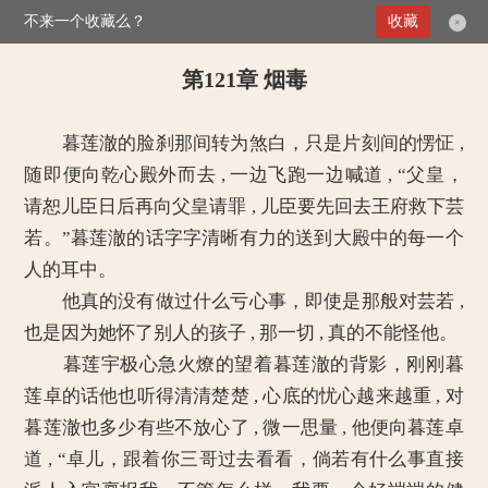
不来一个收藏么？
>
媚倾天下：妖孽王爷别乱来
第121章 烟毒
收藏
×
第121章 烟毒
暮莲澈的脸刹那间转为煞白，只是片刻间的愣怔 ,
随即便向乾心殿外而去 , 一边飞跑一边喊道 , “父皇，
请恕儿臣日后再向父皇请罪 , 儿臣要先回去王府救下芸
若。”暮莲澈的话字字清晰有力的送到大殿中的每一个
人的耳中。
他真的没有做过什么亏心事，即使是那般对芸若 ,
也是因为她怀了别人的孩子 , 那一切 , 真的不能怪他。
暮莲宇极心急火燎的望着暮莲澈的背影，刚刚暮
莲卓的话他也听得清清楚楚 , 心底的忧心越来越重 , 对
暮莲澈也多少有些不放心了 , 微一思量 , 他便向暮莲卓
道 , “卓儿，跟着你三哥过去看看，倘若有什么事直接