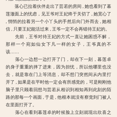
落心已拉着伙伴走出了芸若的房间 , 她也看到了暮
莲澈面上的忧虑，见王爷对王妃终于关切了 , 她宽心了
, 悄悄的拉着另一个小丫头的手然后向门外而去 , 她相
信 , 只要王妃能活过来 , 王爷一定不会再错待王妃的。
先前，王爷对待王妃的方式一直让她困惑不解，
那样一个宛如仙女下凡一样的女子，王爷真的不
该……
落心一边想一边打开了门，却在下一刻，暮莲卓
的身子重重的摔了进来，因为担忧，所以他哪里也没
去，就是靠在门上等消息，却不想门突然间从内里打
开了 , 如果是在平时他一定会有所感觉的，可是刚刚他
脑子里只顾着回想与芸若从相识到相知再到此刻的陌
路的那每一个画面 , 于是 , 他根本就没有察觉到门被人
在里面打开了。
落心在看到暮莲卓的时候脸上立刻就现出欣喜之