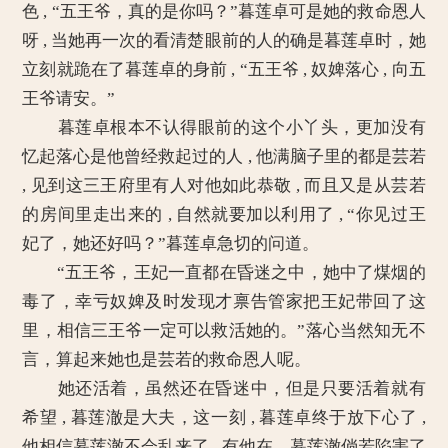
色 , “五王爷，真的是你吗？”暮莲卓可是她的救命恩人
呀 , 当她再一次的看清楚眼前的人的确是暮莲卓时，她
立刻就跪在了暮莲卓的身前 , “五王爷 , 奴婢落心 , 向五
王爷请安。”
暮莲卓根本不认得眼前的这个小丫头，更加没有
忆起落心是他曾经救起过的人 , 他满脑子里的都是芸若
, 见到这三王府里有人对他如此恭敬 , 而且又是从芸若
的房间里走出来的 , 自然就要加以利用了 , “你见过王
妃了，她还好吗？”暮莲卓急切的问道。
“五王爷，王妃一直都在昏迷之中，她中了煤烟的
毒了，幸亏奴婢及时发现才禀告管家把王妃带回了这
里，相信三王爷一定可以救活她的。”落心当然知无不
言，算起来她也是芸若的救命恩人呢。
她还活着，虽然还在昏迷中，但是只要活着就有
希望 , 暮莲澈是大夫，这一刻 , 暮莲卓终于放下心了 ,
他相信暮莲澈不会乱来了 , 有他在，暮莲澈倘若陷害了