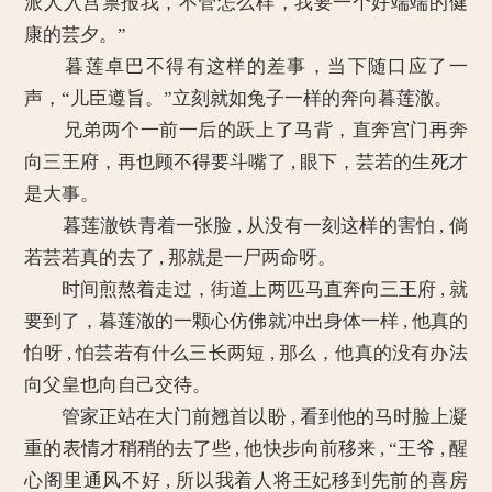
派人入宫禀报我，不管怎么样，我要一个好端端的健
康的芸夕。”
暮莲卓巴不得有这样的差事，当下随口应了一
声，“儿臣遵旨。”立刻就如兔子一样的奔向暮莲澈。
兄弟两个一前一后的跃上了马背，直奔宫门再奔
向三王府，再也顾不得要斗嘴了 , 眼下，芸若的生死才
是大事。
暮莲澈铁青着一张脸 , 从没有一刻这样的害怕 , 倘
若芸若真的去了 , 那就是一尸两命呀。
时间煎熬着走过，街道上两匹马直奔向三王府 , 就
要到了，暮莲澈的一颗心仿佛就冲出身体一样 , 他真的
怕呀 , 怕芸若有什么三长两短 , 那么，他真的没有办法
向父皇也向自己交待。
管家正站在大门前翘首以盼 , 看到他的马时脸上凝
重的表情才稍稍的去了些 , 他快步向前移来 , “王爷 , 醒
心阁里通风不好 , 所以我着人将王妃移到先前的喜房