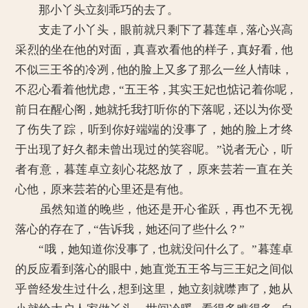
那小丫头立刻乖巧的去了。
支走了小丫头，眼前就只剩下了暮莲卓 , 落心兴高
采烈的坐在他的对面，真喜欢看他的样子 , 真好看 , 他
不似三王爷的冷冽 , 他的脸上又多了那么一丝人情味，
不忍心看着他忧虑 , “五王爷 , 其实王妃也惦记着你呢 ,
前日在醒心阁 , 她就托我打听你的下落呢 , 还以为你受
了伤失了踪，听到你好端端的没事了，她的脸上才终
于出现了好久都未曾出现过的笑容呢。”说者无心，听
者有意，暮莲卓立刻心花怒放了，原来芸若一直在关
心他，原来芸若的心里还是有他。
虽然知道的晚些，他还是开心雀跃，再也不无视
落心的存在了 , “告诉我，她还问了些什么？”
“哦，她知道你没事了 , 也就没问什么了。”暮莲卓
的反应看到落心的眼中 , 她直觉五王爷与三王妃之间似
乎曾经发生过什么 , 想到这里，她立刻就噤声了 , 她从