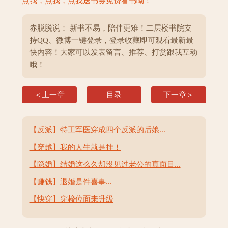
点我，点我，点我送书券免费看书呦！
赤脱脱说： 新书不易，陪伴更难！二层楼书院支
持QQ、微博一键登录，登录收藏即可观看最新最
快内容！大家可以发表留言、推荐、打赏跟我互动
哦！
＜上一章
目录
下一章＞
【反派】特工军医穿成四个反派的后娘...
【穿越】我的人生就是挂！
【隐婚】结婚这么久却没见过老公的真面目...
【赚钱】退婚是件喜事...
【快穿】穿梭位面来升级