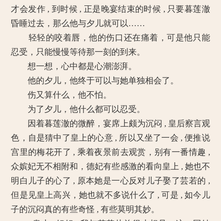
才会发作 , 到时候 , 正是晚宴结束的时候 , 只要暮莲澈
昏睡过去，那么他与夕儿就可以……
轻轻的咬着唇，他的伤口还在痛着，可是他只能
忍受，只能慢慢等待那一刻的到来。
想一想，心中都是心潮澎湃。
他的夕儿，他终于可以与她单独相会了。
伤又算什么，他不怕。
为了夕儿，他什么都可以忍受。
因着暮莲澈的微醉，宴席上颇为沉闷 , 皇后察言观
色，自是猜中了皇上的心意 , 所以又坐了一会 , 便推说
宫里的梅花开了 , 乘着夜景前去观赏，别有一番情趣 ,
众嫔妃无不相附和，德妃有些感激的看向皇上 , 她也不
明白儿子的心了 , 原本她是一心反对儿子娶了芸若的 ,
但是见皇上高兴，她也就不多说什么了 , 可是 , 如今儿
子的沉闷真的有些奇怪 , 有些莫明其妙。