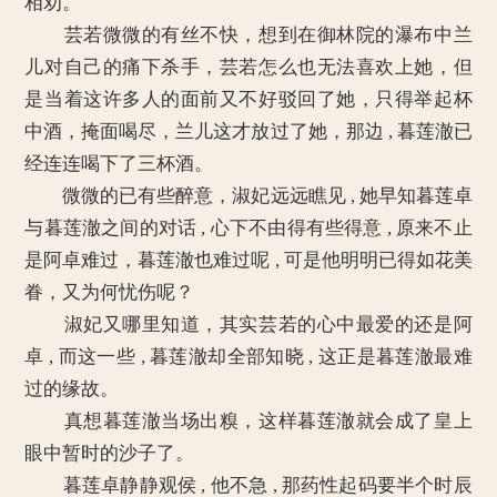
相劝。
芸若微微的有丝不快，想到在御林院的瀑布中兰
儿对自己的痛下杀手，芸若怎么也无法喜欢上她，但
是当着这许多人的面前又不好驳回了她，只得举起杯
中酒，掩面喝尽，兰儿这才放过了她，那边 , 暮莲澈已
经连连喝下了三杯酒。
微微的已有些醉意，淑妃远远瞧见 , 她早知暮莲卓
与暮莲澈之间的对话 , 心下不由得有些得意 , 原来不止
是阿卓难过，暮莲澈也难过呢 , 可是他明明已得如花美
眷，又为何忧伤呢？
淑妃又哪里知道，其实芸若的心中最爱的还是阿
卓 , 而这一些 , 暮莲澈却全部知晓 , 这正是暮莲澈最难
过的缘故。
真想暮莲澈当场出糗，这样暮莲澈就会成了皇上
眼中暂时的沙子了。
暮莲卓静静观侯 , 他不急 , 那药性起码要半个时辰