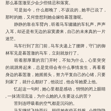
那么暮莲澈至少会少些猜忌和落寞。
可是如今，什么都晚了 , 不该说的 , 她早已说了 ,
那时的她，又何曾想到她会嫁给暮莲澈呢。
静静的靠在车臂内 , 听着马车辘辘的车轧声 , 声声
入耳 , 却还是有无边的寂寞袭来 , 自己的未来真的一片
迷茫。
马车行到了宫门前 , 马车夫递上了腰牌，守门的御
林军见是暮莲澈的马车，立刻就放行了。
听着那厚重的宫门开时，不知为什么，心里突突
的就跳将起来，总是觉得会有什么事情发生，再看看
身边的暮莲澈，她摇摇头，努力平复自己的心绪 , 只要
到家了，就什么都好了 , 他说过 , 他会等她爱上他。
忆起这一句时 , 她心里都是感动，悄悄的闭上眼睛
, 一抹清泪流溢，为什么她的人生要这么的苦？
苦到连呼吸着的空气都是沉闷的。
马车继续飞快而行，颠得她有些不舒服 , 小腹隐隐