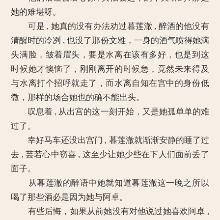
她的难堪呀。
可是 , 她真的没有办法劝过暮莲澈 , 醉酒的他没有
清醒时的冷冽 , 也没了那份文雅，一身的酒气喷得她满
头满脸，皱着眉头，要是水离在该有多好，也是到这
时候她才懊恼了，刚刚离开的时候急，竟然未来得及
与水离打个招呼就走了，而水离自知在宫中的身份低
微，那样的场合她也的确不能出头。
叹息着 , 从出宫的这一刻开始，又是她孤单单的难
过了。
幸好马车还没出宫门 , 暮莲澈就渐渐安静的睡了过
去 , 芸若心中窃喜 , 这至少让她少些在下人们面前丢了
面子。
从暮莲澈的醉语中她就知道暮莲澈这一晚之所以
喝了那些酒必是因为她与阿卓。
有些后悔，如果从前她没有对他说过她喜欢阿卓 ,