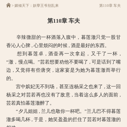
>
媚倾天下：妖孽王爷别乱来
第110章 车夫
第110章 车夫
辛辣微甜的一杯酒落入腹中，暮莲澈只觉一股甘
香沁人心脾 , 心里烦闷的时候 , 酒是最好的东西。
想到暮莲卓 , 酒壶再一次拿起，又干了一杯 ,
“澈，慢点喝。”芸若想要劝他不要喝了 , 可是话到了嘴
边 , 又觉得有些唐突 , 这家宴是为她为暮莲澈而举行
的。
宫中嫔妃无不到场，甚至连杨采之也来了 , 这一回
杨采之对芸若再也没有了敌意 , 当着这么多人的面前 ,
芸若真怕暮莲澈醉了。
“夕儿姐姐 , 兰儿也敬你一杯吧。”兰儿巴不得暮莲
澈多喝几杯 , 于是，她笑盈盈的拦住了芸若对暮莲澈的