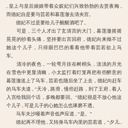
, 皇上与皇后娘娘带着众嫔妃们兴致勃勃的去赏夜梅 ,
而德妃自是要与芸若和暮莲澈去清央宫。
德妃不过是要给儿子醒醒酒吧了。
可是，三个人才出了玄清宫的大门，暮莲澈摇摇
晃晃的吵着头痛，坚持要出宫回府，德妃向来拗不过
她这个儿子，只得眼巴巴的看着他带着芸若欲上马
车。
清冷的夜色，一轮弯月挂在树梢头，淡淡的月光
在雪色中更显清幽，小太监打着灯笼再把有些醉意的
暮莲澈送上了马车 , 芸若也随后坐了上去，德妃向赶车
的马车夫道 , “天冷 , 路滑 , 慢些赶路，到了王府 , 着人
入宫给我回个话，多晚都要回。”德妃很是不放心他这
个儿子 , 可是儿子的心她怎么也琢磨不透。
马车夫沙哑着声音低声应道 , “是。”
德妃再不理他 , 又转身马车内里的芸若道，“夕儿 ,