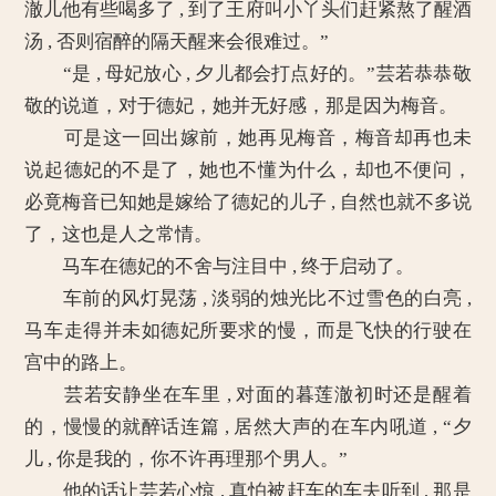
澈儿他有些喝多了 , 到了王府叫小丫头们赶紧熬了醒酒
汤 , 否则宿醉的隔天醒来会很难过。”
“是 , 母妃放心 , 夕儿都会打点好的。”芸若恭恭敬
敬的说道，对于德妃，她并无好感，那是因为梅音。
可是这一回出嫁前，她再见梅音，梅音却再也未
说起德妃的不是了，她也不懂为什么，却也不便问，
必竟梅音已知她是嫁给了德妃的儿子 , 自然也就不多说
了，这也是人之常情。
马车在德妃的不舍与注目中 , 终于启动了。
车前的风灯晃荡 , 淡弱的烛光比不过雪色的白亮 ,
马车走得并未如德妃所要求的慢，而是飞快的行驶在
宫中的路上。
芸若安静坐在车里 , 对面的暮莲澈初时还是醒着
的，慢慢的就醉话连篇 , 居然大声的在车内吼道 , “夕
儿 , 你是我的，你不许再理那个男人。”
他的话让芸若心惊 , 真怕被赶车的车夫听到 , 那是