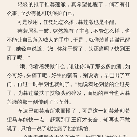
轻轻的推了推暮莲澈，真希望他醒了，倘若有什
么事 , 至少有他可以保护自己。
可是没用，任凭她怎么推 , 暮莲澈也是不醒。
芸若眉头一皱 , 突然就有了主意 , 不管怎么样，也
不能让自己落入贼人的手中 , 于是，就佯装暮莲澈已醒
了 , 她轻声说道 , “澈 , 你终于醒了，头还痛吗？快到王
府了呢。”
“哦 , 你看着我做什么 , 谁让你喝了那么多的酒 , 如
今可好 , 头痛了吧 , 好生的躺着，别说话，早已出了宫
门，再过一时半刻也就到了。”她说着还刻意的歪过身
子，为暮莲澈扶了扶额头的碎发，而她的声音也从暮
莲澈的那一侧传到了马车外。
车速已如芸若所求而慢了，可是这一刻芸若却希
望马车能快一点，赶紧到了王府才安全，却再也不敢
说了 , 只怕一说了就泄露了她的惧怕。