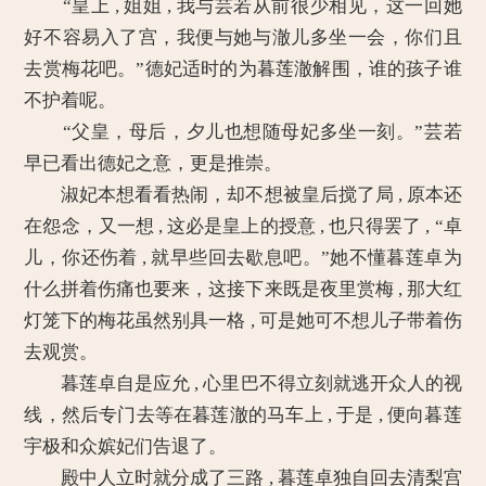
“皇上 , 姐姐 , 我与芸若从前很少相见，这一回她
好不容易入了宫，我便与她与澈儿多坐一会，你们且
去赏梅花吧。”德妃适时的为暮莲澈解围，谁的孩子谁
不护着呢。
“父皇，母后，夕儿也想随母妃多坐一刻。”芸若
早已看出德妃之意，更是推崇。
淑妃本想看看热闹，却不想被皇后搅了局 , 原本还
在怨念，又一想 , 这必是皇上的授意 , 也只得罢了 , “卓
儿，你还伤着 , 就早些回去歇息吧。”她不懂暮莲卓为
什么拼着伤痛也要来，这接下来既是夜里赏梅 , 那大红
灯笼下的梅花虽然别具一格 , 可是她可不想儿子带着伤
去观赏。
暮莲卓自是应允 , 心里巴不得立刻就逃开众人的视
线，然后专门去等在暮莲澈的马车上 , 于是 , 便向暮莲
宇极和众嫔妃们告退了。
殿中人立时就分成了三路 , 暮莲卓独自回去清梨宫