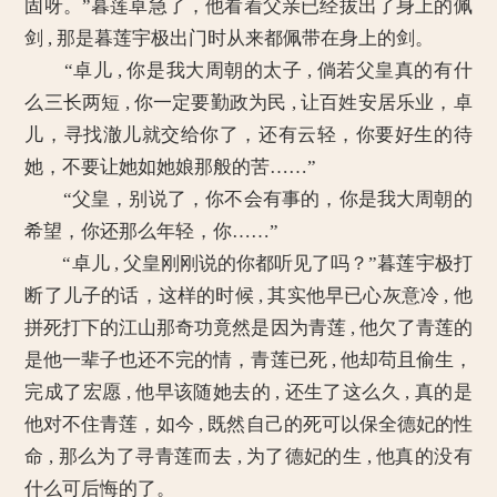
固呀。”暮莲卓急了，他看着父亲已经拔出了身上的佩
剑 , 那是暮莲宇极出门时从来都佩带在身上的剑。
“卓儿 , 你是我大周朝的太子 , 倘若父皇真的有什
么三长两短 , 你一定要勤政为民 , 让百姓安居乐业，卓
儿，寻找澈儿就交给你了，还有云轻，你要好生的待
她，不要让她如她娘那般的苦……”
“父皇，别说了，你不会有事的，你是我大周朝的
希望，你还那么年轻，你……”
“卓儿 , 父皇刚刚说的你都听见了吗？”暮莲宇极打
断了儿子的话，这样的时候 , 其实他早已心灰意冷 , 他
拼死打下的江山那奇功竟然是因为青莲 , 他欠了青莲的
是他一辈子也还不完的情，青莲已死 , 他却苟且偷生，
完成了宏愿 , 他早该随她去的 , 还生了这么久 , 真的是
他对不住青莲，如今 , 既然自己的死可以保全德妃的性
命 , 那么为了寻青莲而去 , 为了德妃的生 , 他真的没有
什么可后悔的了。