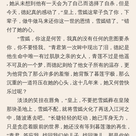
, 她从未想到他有一天会为了自己而选择了自杀 , 但是
今天 , 德妃真的感动了 , “皇上 , 雪嫣这辈子负了你，下
辈子，做牛做马来还你这一世的恩情，雪嫣错了。”错
付了她的心。
“雪嫣，你这是何苦，我真的没有任何的意图要杀
你，你不要怪我。”青君第一次眸中现出了泪，德妃是
他生命中唯一有过肌肤之亲的女人，青莲不过是他遥
不可及的一个梦 , 而德妃则给了他女子所有的温存，更
为他背负了那么许多的羞惭 , 她背叛了暮莲宇极 , 那么
沉重的一道符压在她的心头 , 这十几年来，她又何曾快
乐过呢？
淡淡的笑挂在唇角，“皇上 , 不要把雪嫣葬在皇陵
那块圣地上，雪嫣不配 , 就将雪嫣火化了再送入江河之
中 , 随波逐去吧。”长睫轻轻的眨动 , 她已浑身无力，
只是贪恋着眼前的世界 , 她还没有等到暮莲澈的再生 ,
“青君 , 答应我 , 找回我们的儿子 , 找回澈儿，那是你的