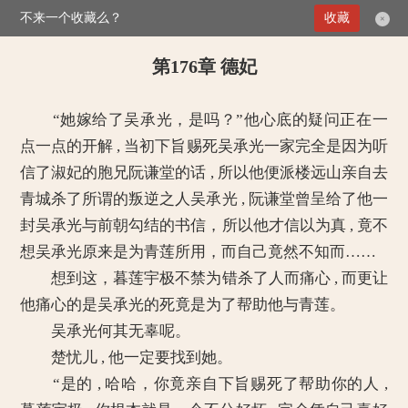
不来一个收藏么？
>
媚倾天下：妖孽王爷别乱来
第176章 德妃
收藏
×
第176章 德妃
“她嫁给了吴承光，是吗？”他心底的疑问正在一
点一点的开解 , 当初下旨赐死吴承光一家完全是因为听
信了淑妃的胞兄阮谦堂的话 , 所以他便派楼远山亲自去
青城杀了所谓的叛逆之人吴承光 , 阮谦堂曾呈给了他一
封吴承光与前朝勾结的书信，所以他才信以为真 , 竟不
想吴承光原来是为青莲所用，而自己竟然不知而……
想到这，暮莲宇极不禁为错杀了人而痛心 , 而更让
他痛心的是吴承光的死竟是为了帮助他与青莲。
吴承光何其无辜呢。
楚忧儿 , 他一定要找到她。
“是的 , 哈哈，你竟亲自下旨赐死了帮助你的人 ,