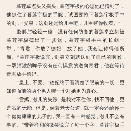
暮莲卓点头又摇头 , 暮莲宇极的心思他已猜到了，
他抓住了暮莲宇极的手腕，试图要抢下暮莲宇极手中
的剑，“父皇，这剑还是给儿臣吧，儿臣帮你收着。”
胳膊肘轻轻一磕，没有任何防备的暮莲卓立刻被
暮莲宇极磕出了一步远，暮莲宇极手中的长剑一
举，“青君 , 你放了德妃，放了她 , 我会让你得偿所
愿。”暮莲宇极说完 , 剑身立刻就送到了自己的咽喉 ,
一双清澈的眸子没有任何惧意的送向青君，他在等待
青君放手德妃。
“皇上 , 不要。”德妃终于看清楚了眼前的一切，更
知道面前的两个男人哪一个对她更为真心。
“雪嫣 , 澈儿的失踪 , 是我对不住你 , 找不回他，更
是我的无能 , 但是 , 倘若老天公道 , 就一定会还给你一
个健健康康的儿子的 , 我一直有一种感觉 , 澈儿不会有
事的。”带着祥和的微笑说完了每一个字，暮莲宇极手