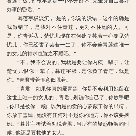
暮莲宇极 , 你根本就是一个不分好坏 , 完全凭自己喜好
办事的昏君。”
暮莲宇极淡笑 , “是的 , 你说的没错，这个的确是
我做错了，是我对不住青莲，更对不住她的人。可
是，你告诉我，楚忧儿现在在何处？芸若一心要见楚
忧儿，你已经害了芸若一生了，你不会连青莲这唯一
的女儿的肯求也置之不顾吧。”
“不，我不会说的 , 我就是要让你内疚一辈子，让
楚忧儿恨你一辈子 , 暮莲宇极 , 是你负了青莲 , 就是
你。”青君带着恨意低吼着。
“青君，如果你真的爱青莲 , 你是不会利用她留在
这世上唯一的女儿的，青君 , 别骗你自己了 , 你放手吧
, 你只是被你一颗自以为是的爱的心蒙蔽了你的眼睛，
你放了雪嫣 , 她没有任何对不起你的地方 , 你不该要挟
她。”暮莲宇极试着劝说青君 , 当所有的疑惑顿解的时
候 , 他还是要救他的女人。