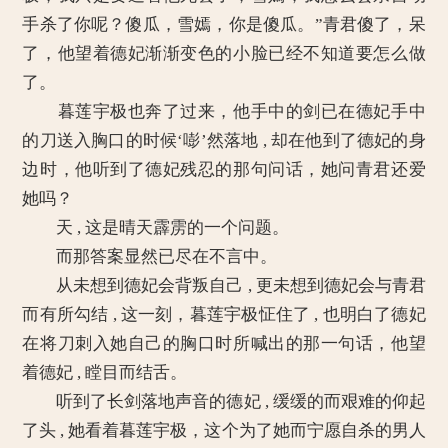
手杀了你呢？傻瓜，雪嫣，你是傻瓜。”青君傻了，呆
了，他望着德妃渐渐变色的小脸已经不知道要怎么做
了。
暮莲宇极也奔了过来，他手中的剑已在德妃手中
的刀送入胸口的时候‘嘭’然落地 , 却在他到了德妃的身
边时，他听到了德妃残忍的那句问话，她问青君还爱
她吗？
天 , 这是晴天霹雳的一个问题。
而那答案显然已尽在不言中。
从未想到德妃会背叛自己 , 更未想到德妃会与青君
而有所勾结 , 这一刻，暮莲宇极怔住了 , 也明白了德妃
在将刀刺入她自己的胸口时所喊出的那一句话，他望
着德妃 , 瞠目而结舌。
听到了长剑落地声音的德妃 , 缓缓的而艰难的仰起
了头 , 她看着暮莲宇极，这个为了她而宁愿自杀的男人