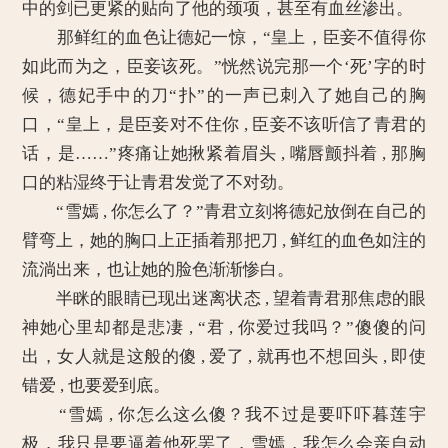
中的剑已更紧的贴向了他的颈项，甚至有血丝渗出。
那鲜红的血色让德妃一惊，“皇上，臣妾不值得你
如此而为之，臣妾该死。”恍然说完那一个‘死’字的时
候，德妃手中的刀“扑”的一声已刺入了她自己的胸
口，“皇上，是臣妾对不住你 , 臣妾不该听信了青君的
话，是……”疼痛让她揪紧着眉头 , 嘴唇颤抖着 , 那胸
口的粘湿终于让青君发觉了不对劲。
“雪嫣 , 你怎么了？”青君立刻将德妃放倒在自己的
臂弯上，她的胸口上正插着那把刀 , 鲜红的血色如注的
流淌出来，也让她的脸色渐渐惨白。
半眯的眼睛已现出迷离状态 , 望着青君那焦虑的眼
神她心里却都是悲凄 , “君 , 你爱过我吗？”傻傻的问
出，女人就是这般的傻 , 爱了 , 就再也不想回头 , 即使
错爱 , 也要爱到底。
“雪嫣 , 你怎么这么傻？我不过是要吓吓暮莲宇
极，我只是要逼着他死罢了，雪嫣，我怎么会亲自动