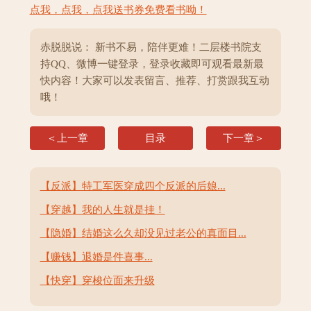
点我，点我，点我送书券免费看书呦！
赤脱脱说： 新书不易，陪伴更难！二层楼书院支
持QQ、微博一键登录，登录收藏即可观看最新最
快内容！大家可以发表留言、推荐、打赏跟我互动
哦！
＜上一章
目录
下一章＞
【反派】特工军医穿成四个反派的后娘...
【穿越】我的人生就是挂！
【隐婚】结婚这么久却没见过老公的真面目...
【赚钱】退婚是件喜事...
【快穿】穿梭位面来升级