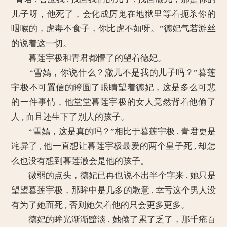
儿子呀，他死了，会化成厉鬼在地狱里等着扼杀你的
咽喉的，虎毒不食子，你比虎不如呀。”德妃气若游丝
的说着这一切。
暮莲宇极和青君都懵了的望着德妃。
“雪嫣，你说什么？澈儿不是我的儿子吗？”暮莲
宇极不可置信的瞪圆了眼睛望着德妃，这是多么可悲
的一件事情，他堂堂暮莲宇极的女人竟然背着他偷了
人 , 而且还生下了别人的孩子。
“雪嫣，这是真的吗？”相比于暮莲宇极 , 青君更是
诧异了 , 他一直想让暮莲宇极最爱的两个皇子死 , 却怎
么也没有想到暮莲澈会是他的孩子。
微弱的点头，德妃已再也说不出半个字来 , 她只是
望望暮莲宇极，那眸中是几多的歉意 , 幸亏这个男人没
有为了她而死 , 否则她欠着他的只会更多更多。
德妃的眸光渐渐黯淡 , 她倦了累了乏了，那千疮百