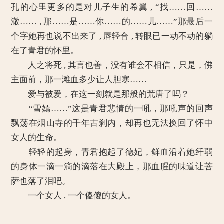
孔的心里更多的是对儿子生的希翼 , “找……回……
澈…… , 那……是……你……的……儿……”那最后一
个字她再也说不出来了 , 唇轻合 , 转眼已一动不动的躺
在了青君的怀里。
人之将死 , 其言也善，没有谁会不相信，只是，佛
主面前，那一滩血多少让人胆寒……
爱与被爱，在这一刻就是那般的荒唐了吗？
“雪嫣……”这是青君悲情的一吼，那吼声的回声
飘荡在烟山寺的千年古刹内，却再也无法换回了怀中
女人的生命。
轻轻的起身，青君抱起了德妃，鲜血沿着她纤弱
的身体一滴一滴的滴落在大殿上，那血腥的味道让菩
萨也落了泪吧。
一个女人 , 一个傻傻的女人。