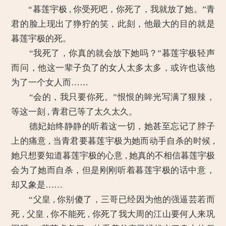
“暮莲宇极 , 你受死吧，你死了，我就放了她。”青
君的脸上现出了狰狞的笑，此刻，他最大的目的就是
暮莲宇极的死。
“我死了，你真的就会放下她吗？”暮莲宇极轻声
而问，他这一辈子负了的女人太多太多，或许也该他
为了一个女人而……
“会的，我只要你死。”恨恨的眸光写满了狠辣，
等这一刻 , 青君已等了太久太久。
德妃始终静静的听着这一切，她甚至忘记了脖子
上的痛意 , 当青君要暮莲宇极为她而动手自杀的时候 ,
她只想要知道暮莲宇极的心意 , 她真的不相信暮莲宇极
会为了她而自杀，但是刚刚听着暮莲宇极的话中意，
却又象是……
“父皇 , 你别傻了，三哥已经因为他的强逼芸若而
死 , 父皇 , 你不能死 , 你死了我大周的江山要何人来巩