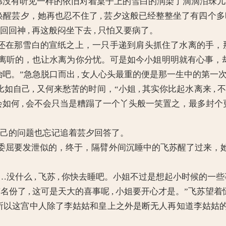
佛没有听见一样的依旧对着桌子上的雪白的润染了滴滴泪珠
醒芸夕，她再也忍不住了 , 芸夕这般已经整整坐了有四个多时辰
回回神 , 再这般闷坐下去 , 只怕又要病了。
还在那雪白的宣纸之上，一只手递到肩头抓住了水离的手，
离听的，也让水离为你分忧。可是如今小姐明明就有心事，却是
治吧。”急急脱口而出 , 女人心头最重的便是那一生中的第
己 , 又何来愁苦的时间，“小姐 , 其实你比起水离来 , 
会如何 , 会不会只当是糟蹋了一个丫头般一笑置之，最多封
刚自己的问题也忘记追着芸夕回答了。
屈要发泄似的，终于，隔臂外间沉睡中的飞苏醒了过来，她
什么 , 飞苏 , 你快去睡吧。小姐不过是想起小时候的一些事
了 , 这可是天大的喜事呢 , 小姐要开心才是。”飞苏望
 所以这宫中人除了李姑姑和皇上之外是断无人再知道李姑姑