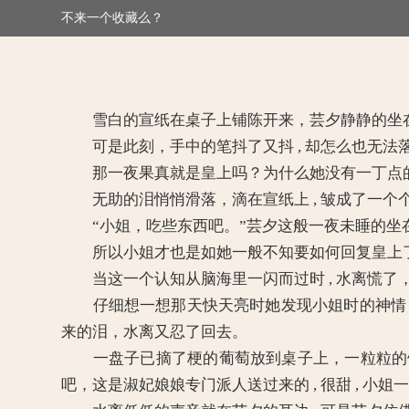
不来一个收藏么？
>
媚倾天下：妖孽王爷别乱来
雪白的宣纸在桌子上铺陈开来，芸夕静静的坐在桌前 
可是此刻，手中的笔抖了又抖 , 却怎么也无法
那一夜果真就是皇上吗？为什么她没有一丁点
无助的泪悄悄滑落，滴在宣纸上 , 皱成了一个个的
“小姐，吃些东西吧。”芸夕这般一夜未睡的坐在桌
所以小姐才也是如她一般不知要如何回复皇上
当这一个认知从脑海里一闪而过时 , 水离慌了
仔细想一想那天快天亮时她发现小姐时的神情 ,
来的泪，水离又忍了回去。
一盘子已摘了梗的葡萄放到桌子上，一粒粒的饱满
吧，这是淑妃娘娘专门派人送过来的 , 很甜 , 小姐