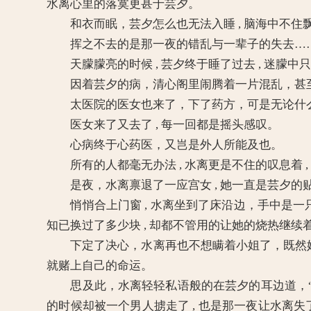
水离心里的落寞更甚于芸夕。
和衣而眠，芸夕怎么也无法入睡 , 脑海中不住
挥之不去的是那一夜的错乱与一辈子的失去…
天朦朦亮的时候 , 芸夕终于睡了过去 , 迷朦中只
因着芸夕的病，清心阁里闹腾着一片混乱，甚至
太医院的医女也来了，下了药方，可是无论什么
医女来了又去了 , 每一回都是摇头感叹。
心病终于心药医，又岂是外人所能及也。
所有的人都毫无办法 , 水离更是不住的叹息着 ,
是夜，水离禀退了一应宫女 , 她一直是芸夕的贴
悄悄合上门窗 , 水离坐到了床沿边，手中是一只早已
知已换过了多少块 , 却都不管用的让她的烧热继续
下定了决心，水离再也不想瞒着小姐了，既然她
就赌上自己的命运。
思及此，水离轻轻私语般的在芸夕的耳边道，“小姐
的时候却被一个男人掳走了 , 也是那一夜让水离