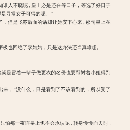
不知谁人不晓呢 , 皇上必是还在等日子，等选了好日子
是寻常女子可得的呢。”
但是飞苏后面的话却让她安下心来 , 那句皇上在
莲宇极也回绝了李姑姑，只是这办法还当真难想。
, 她就是冒着一辈子做更衣的名份也要帮衬着小姐得到
来，“没什么，只是看到了不该看到的，所以受了
”
怕那一夜连皇上也不会承认呢 , 转身慢慢而去时 ,