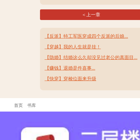
＜上一章
【反派】特工军医穿成四个反派的后娘...
【穿越】我的人生就是挂！
【隐婚】结婚这么久却没见过老公的真面目...
【赚钱】退婚是件喜事...
【快穿】穿梭位面来升级
首页
书库
联系客服: QQ 3222845513
在线时间: 9:00--21:00