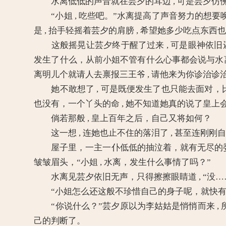
水离低低的声音就在芸夕的耳边 , 可是芸夕仿
“小姐 , 吃些吧。”水离提高了声音努力的想要唤
是 , 抬手轻摇着芸夕的肩膀 , 希望她多少吃点东西也
这般摇晃让芸夕终于醒了过来 , 可是眼神依旧
发生了什么，从前小姐不管有什么心事都会说与水
离明儿个就请人去禀报三王爷 , 请他来为你诊治诊
她不敢想了 , 可是既便发生了也只能去面对，比如自
也没有，一个丫头的命 , 她不知道她真的说了皇上
倘若那般 , 皇上百年之后，自己又将如何？
这一想 , 连她也止不住的落泪了 , 甚至连刚
屋子里，一主一仆低低的抽泣着，就有无尽的委
皱皱眉头，“小姐 , 水离，发生什么事情了吗？”
水离见芸夕依旧无声，只得擦擦眼睛道 , “没……没
“小姐怎么还这般不珍惜自己的身子呢，就快有名份
“你说什么？”芸夕原以为李姑姑是悄悄而来 ,
己的判断了。