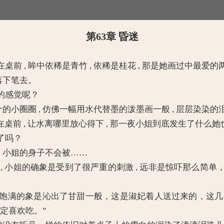
第63章 昏迷
, 眸中依稀是青竹 , 依稀是桂花 , 那是她画过中最爱的
落下笔去。
的感觉呢？
小圈圈 , 仿佛一幅用水代替墨的泼墨画一般 , 层层染染
前 , 让水离哪里放心得下 , 那一夜小姐到底发生了什么
了吗？
，小姐的身子不会被……
 小姐的确象是受到了很严重的刺激 , 远非是惊吓那么简单
的象是沁出了甘甜一般，这是淑妃着人送过来的，这几日淑
一定喜欢吃。”