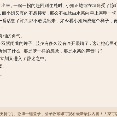
了出来 , 一瘸一拐的赶回到住处时 , 小姐正蜷缩在墙角受
而小姐又真的不想接受 , 那么不如就由水离向皇上禀明一切 
，这一番话想了许久都不敢说出来，如今看小姐病成这个样子，
”
真相的勇气。
紧闭着的眸子 , 芸夕有多久没有睁开眼睛了 , 这让她心里
了什么 , 那是梦一样的感觉，那是水离的声音吗？
 立刻又进入了昏迷之中。
团。
吧。
院支持QQ、微博一键登录，登录收藏即可观看最新最快内容！大家可