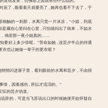
儿的宣纸发呆，仿佛那上面就有些什么似的。
了 , 眼看着天就要亮了 , 她再也看不下去了，于
那相触的一刹那，水离只觉一片冰凉，“小姐，到底
藏在心里闷在心里 , 只怕就闷出了病来，不如水
一次，倘若那一夜小姐真的……
不知要好上多少倍呢。”苦命如她 , 连芸夕半点的待遇
个更衣也让她做一辈子的更衣呢？
悄悄闪进屋子里，看到眼前的水离和芸夕，不由得
情，因着感伤 , 所以才流泪的。”
着怔怔的芸夕劝道。
的说辞的，可是当飞苏说出口的时候她便开始怀疑自