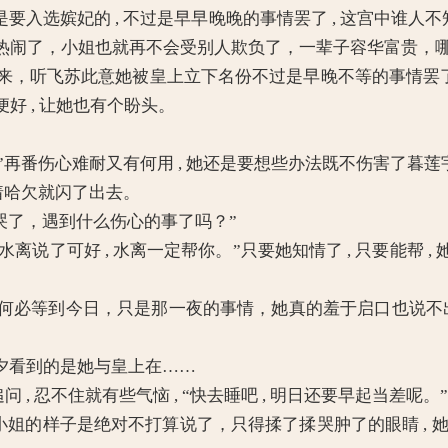
是要入选嫔妃的 , 不过是早早晚晚的事情罢了 , 这宫中谁人
热闹了，小姐也就再不会受别人欺负了，一辈子容华富贵，哪
听飞苏此意她被皇上立下名份不过是早晚不等的事情罢了，
好 , 让她也有个盼头。
”再番伤心难耐又有何用 , 她还是要想些办法既不伤害了暮
着哈欠就闪了出去。
也哭了，遇到什么伤心的事了吗？”
离说了可好 , 水离一定帮你。”只要她知情了 , 只要能帮 
必等到今日，只是那一夜的事情，她真的羞于启口也说不出
夕看到的是她与皇上在……
 忍不住就有些气恼 , “快去睡吧 , 明日还要早起当差呢。
的样子是绝对不打算说了，只得揉了揉哭肿了的眼睛 , 她只