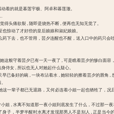
飘动着的就是暮莲宇极、阿卓和暮莲澈。
…
觉得头痛欲裂 , 随即是烧热不断 , 便再也无知无觉了。
也惊动了才好些的皇后娘娘和淑妃娘娘。
药下去，也不管用，芸夕连醒也不醒，送入口中的药只会吐
 她这般守着芸夕已有一天一夜了 , 可是瞧着芸夕的惨白面容
身侍女 , 所以也无人对她起什么疑心。
备好的碗 , 一块布沾着水 , 她轻轻的擦着芸夕的唇角 ,
着。
这一辈子都已无退路，又何必连着小姐一起也牺牲了，况且
 , 水离不知道那一夜小姐到底发生了什么，不过那一夜在柔华
失了身子，半梦半醒时水离才发现那男人不是别人 , 正是当