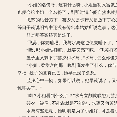
“小姐的名份呀 , 这有什么呀 , 小姐当初入宫就
也便会给小姐一个名份了，到那时清心阁自然也就
飞苏的话音落下，芸夕又是惊讶又是放下了心来，
等日子就说明宫中还没有传出李姑姑所说之事，这便
只是那答案还真是难了。
“飞苏 , 你去睡吧。我与水离这也便去睡下了。
“哦 , 那小姐快睡吧，就要天亮了呢。”飞苏打
屋子里又剩下了芸夕和水离 , “水离 , 怎么你
“小姐 , 柔华宫的那一晚到底发生了什么，你与水
幸福 , 处子的童真已去 , 她早已没了念想。
芸夕心中一恸，如果可以说，她早就说了，又何
惊吓罢了。”
“啊？小姐看到什么了？”水离立刻就联想到芸
芸夕一皱眉 , 不能说就是不能说，水离又何苦追问 ,
水离有些迷糊，她明明是为了小姐好 , 可是看小姐