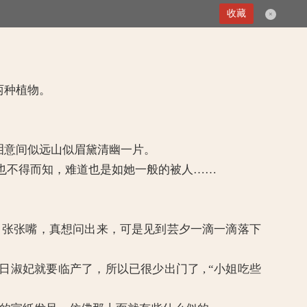
第63章 昏迷
收藏
×
两种植物。
的泪意间似远山似眉黛清幽一片。
她也不得而知，难道也是如她一般的被人……
，张张嘴，真想问出来，可是见到芸夕一滴一滴落下
妃就要临产了，所以已很少出门了 , “小姐吃些