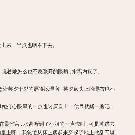
出来，半点也咽不下去。
，瞧着她怎么也不愿张开的眼睛 , 水离内疚了。
 想让芸夕干裂的唇得以湿润 , 芸夕额头上的湿布也不
她打心眼里的一点也讨厌皇上，估且就赌一赌吧，
宫 , 水离听到了小姐的一声惊叫 , 可是冲进去
今的皇上呀，我急忙从床上爬起来穿起了地上散乱不堪