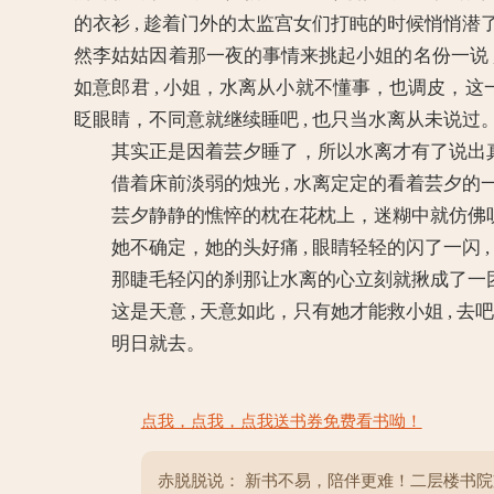
的衣衫 , 趁着门外的太监宫女们打盹的时候悄悄潜
然李姑姑因着那一夜的事情来挑起小姐的名份一说 , 
如意郎君 , 小姐，水离从小就不懂事，也调皮
眨眼睛，不同意就继续睡吧 , 也只当水离从未说过。
其实正是因着芸夕睡了，所以水离才有了说出
借着床前淡弱的烛光 , 水离定定的看着芸夕的一双
芸夕静静的憔悴的枕在花枕上，迷糊中就仿佛听到
她不确定，她的头好痛 , 眼睛轻轻的闪了一闪 ,
那睫毛轻闪的刹那让水离的心立刻就揪成了一
这是天意 , 天意如此，只有她才能救小姐 , 去
明日就去。
点我，点我，点我送书券免费看书呦！
赤脱脱说： 新书不易，陪伴更难！二层楼书