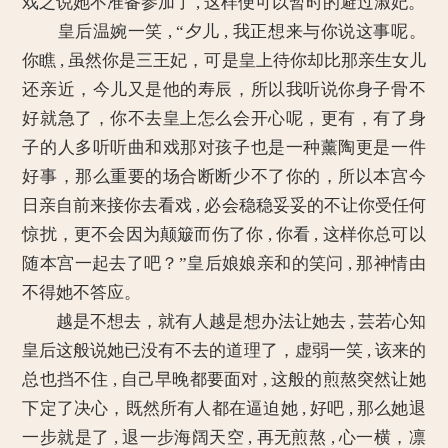
戏之说她不准备参加了 , 这样便可以暂时的避过淑妃。
皇后温婉一笑 , “夕儿 , 我正想来与你说这事呢。
你瞧 , 虽然你是三王妃，可是皇上待你却比那亲生女儿
还亲近，今儿又是他的寿辰，所以我听说你身子骨不
好就急了，你不去皇上怎么会开心呢，更有，有了身
子的人多听听曲和戏那对孩子也是一种薰陶更是一件
好事，那么重要的场合断断少不了你的，所以本宫今
日亲自前来接你去看戏 , 必会稳稳妥妥的不让你受任何
惊扰，更不会因为颠簸而伤了你 , 你看 , 这样你总可以
随本宫一起去了吧？”皇后娘娘亲和的笑问 , 那神情由
不得她不答应。
越是不想去，就有人越是想办法让她去 , 芸若心知
皇后这般说她已没有不去的道理了，虚弱一笑 , 该来的
总也挡不住 , 自己早晚都要面对 , 这般的煎熬突然让她
下定了决心，既然所有人都在逼迫她 , 好吧 , 那么她退
一步就是了 , 退一步海阔天空 , 再无煎熬 , 心一横，凛