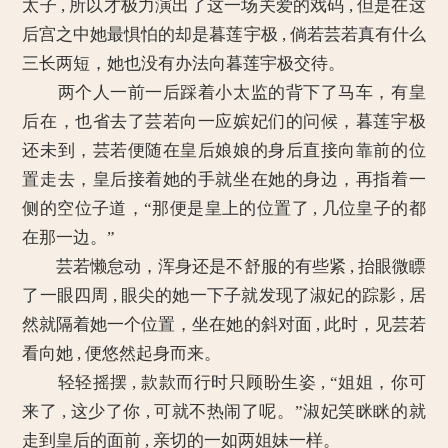
太子 , 所以才极力演出了这一场关爱的戏码 , 但是在这
后宫之中她最惧怕的却是暮莲宇极 , 倘若芸若真有什么
三长两短，她也没有办法向暮莲宇极交待。
两个人一前一后踩着小太监的背下了马车，有皇
后在，也省去了芸若向一应嫔妃们的问候，暮莲宇极
还未到，芸若便随在皇后娘娘的身后直接向靠前的位
置走去，皇后接着她的手就坐在她的身边，再指着一
侧的空位子道，“那便是皇上的位置了 , 几位皇子的都
在那一边。”
芸若懒怠动，浑身还是不舒服的有些紧 , 抬眼微瞟
了一眼四周 , 眼尖的她一下子就发现了淑妃的踪影 , 居
然就隔着她一个位置，坐在她的斜对面 , 此时，见芸若
看向她 , 便悠然起身而来。
轻轻摇摆 , 款款而行时只顾盼生姿 , “姐姐，你可
来了 , 这少了你 , 可就不热闹了呢。”淑妃笑眯眯的就
走到皇后的面前 , 亲切的一如两姐妹一样。