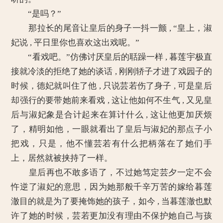
“是吗？”
那拉长的尾音让皇后的身子一抖一颤 , “皇上，淑
妃说 , 平日里你也喜欢这出戏呢。”
“看戏吧。”仿佛讨厌皇后的聒躁一样 , 暮莲宇极直
接就冷淡的拒绝了她的谈话 , 刚刚轿子才进了戏园子的
时候，德妃就叫住了他 , 只说芸若伤了身子 , 可是皇后
却强行的要带她前来看戏 , 这让他如何不生气 , 又见皇
后与淑妃象是合计起来在算计什么 , 这让他更加厌烦
了，精明如他，一眼就看出了皇后与淑妃的那点子小
把戏，只是，他不懂芸若有什么把柄落在了她们手
上，居然就被挟持了一样。
皇后再也不敢多语了，不过她笃定芸夕一定不会
忤逆了淑妃的意思，因为她那般千辛万苦的嫁给暮莲
澈目的就是为了要掩饰她的孩子，如今 , 当暮莲澈也默
许了她的时候，芸若更加没有理由不保护她自己与孩