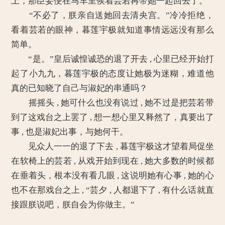
上，那臣妾便在马车里侯着芸若再带她一起回去了。”
“不必了，朕亲自送她回去清央宫。”冷冷拒绝，
看着芸若的眼神，暮莲宇极就知道事情远远没有那么
简单。
“是。”皇后诚惶诚恐的退了开去 , 心里已经开始打
起了小九九，暮莲宇极的态度让她极为迷糊，难道他
真的已知晓了自己与淑妃的串通吗？
摇摇头 , 她可什么也没有说过 , 她不过是把芸若带
到了这戏台之上罢了 , 想一想心里又释然了，真要出了
事 , 也是淑妃出事，与她何干。
见众人一一的退了下去 , 暮莲宇极这才望着局促坐
在软椅上的芸若 , 从戏开始到现在 , 她大多数的时候都
在垂着头，根本没有看几眼 , 这说明她有心事 , 她的心
也不在那戏台之上 , “芸夕 , 人都退下了 , 有什么话就直
接跟朕说吧，朕自会为你做主。”