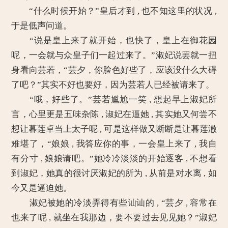
“什么时候开始？”皇后才到 , 也不知这里的状况 ,
于是低声问道。
“说是皇上来了就开始，也快了，皇上在御花园
呢，一会就与众皇子们一起过来了。”淑妃说罢就一扭
身看向芸若，“芸夕，你脸色好些了，应该没什么大碍
了吧？”其实不好也要好，因为芸若人已经被请来了。
“哦，好些了。”芸若尴尬一笑 , 想起早上淑妃所
言，心里更是五味杂陈 , 淑妃在逼她 , 其实她又何尝不
想让暮莲卓当上太子呢 , 可是这样做又断断是让暮莲澈
难堪了，“娘娘 , 我答应你的事，一会皇上来了 , 我自
有分寸 , 娘娘请吧。”她冷冷淡淡的开始逐客 , 不想看
到淑妃，她真的很讨厌淑妃的所为 , 从前是对水离 , 如
今又是逼迫她。
淑妃被她的冷淡弄得有些讪讪的 , “芸夕 , 容常在
也来了呢 , 就坐在我那边，要不要过去见见她？”淑妃