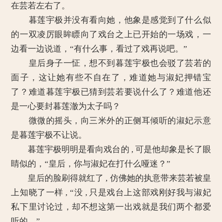
在芸若左右了。
暮莲宇极并没有看向她，他象是感觉到了什么似
的一双凌厉眼眸瞟向了戏台之上已开始的一场戏，一
边看一边说道，“有什么事，看过了戏再说吧。”
皇后身子一怔，想不到暮莲宇极也会驳了芸若的
面子，这让她有些不自在了，难道她与淑妃押错宝
了？难道暮莲宇极已猜到芸若要说什么了？难道他还
是一心要封暮莲澈为太子吗？
微微的摇头，向三米外的正侧耳倾听的淑妃示意
是暮莲宇极不让说。
暮莲宇极明明是看向戏台的 , 可是他却象是长了眼
睛似的，“皇后，你与淑妃在打什么哑迷？”
皇后的脸刷得就红了 , 仿佛她的执意带来芸若被皇
上知晓了一样 , “没 , 只是戏台上这部戏刚好我与淑妃
私下里讨论过，却不想这第一出戏就是我们两个都爱
听的。”