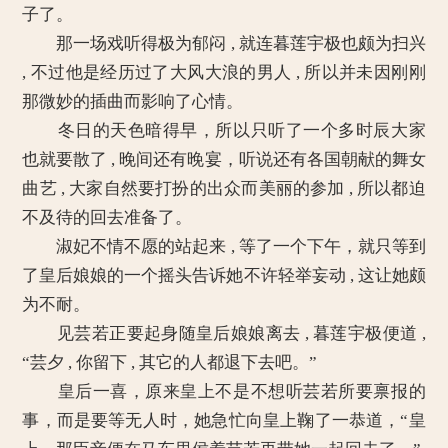
子了。
那一场戏听得极为郁闷 , 就连暮莲宇极也颇为扫兴
, 不过他是经历过了大风大浪的男人 , 所以并未因刚刚
那微妙的插曲而影响了心情。
冬日的天色暗得早，所以只听了一个多时辰大家
也就要散了 , 晚间还有晚宴，听说还有各国朝献的舞女
曲艺 , 大家自然要打扮的出众而美丽的参加 , 所以都迫
不及待的回去准备了。
淑妃不情不愿的站起来 , 等了一个下午，就只等到
了皇后娘娘的一个摇头告诉她不许轻举妄动 , 这让她颇
为不耐。
见芸若正要起身随皇后娘娘离去 , 暮莲宇极便道 ,
“芸夕 , 你留下 , 其它的人都退下去吧。”
皇后一喜，原来皇上不是不想听芸若所要禀报的
事，而是要等无人时，她急忙向皇上鞠了一恭道，“皇