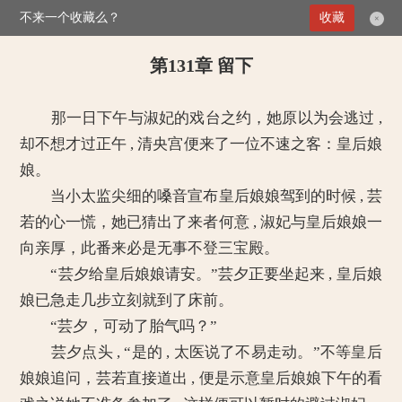
不来一个收藏么？
>
媚倾天下：妖孽王爷别乱来
第131章 留下
收藏
×
第131章 留下
那一日下午与淑妃的戏台之约，她原以为会逃过 ,
却不想才过正午 , 清央宫便来了一位不速之客：皇后娘
娘。
当小太监尖细的嗓音宣布皇后娘娘驾到的时候 , 芸
若的心一慌，她已猜出了来者何意 , 淑妃与皇后娘娘一
向亲厚，此番来必是无事不登三宝殿。
“芸夕给皇后娘娘请安。”芸夕正要坐起来 , 皇后娘
娘已急走几步立刻就到了床前。
“芸夕，可动了胎气吗？”
芸夕点头 , “是的 , 太医说了不易走动。”不等皇后
娘娘追问，芸若直接道出 , 便是示意皇后娘娘下午的看