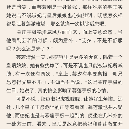
皆是暗笑，而芸若则是一身紧张，那样难堪的事其实
她说与不说淑妃与皇后娘娘也心知肚明，既然怎么样
都是让暮莲澈难堪，那么就痛一次以除后患吧。
暮莲宇极稳步威风八面而来，面上笑意盈然，当
他看到芸若的时候，颇为意外，“芸夕，不是不舒服
吗？怎么还是来了？”
芸若清然一笑 , 那笑容里是更多的无奈，隔着一个
皇后娘娘 , 她有些犹豫了 , 可是不说也只能被淑妃所威
胁 , 有一次便有两次，“皇上 , 芸夕有事要禀报，却只
恐惹得父皇不开心 , 不知当不当说。”这是暮莲宇极的
生日 , 她说了 , 真的怕会影响了暮莲宇极的心情。
可是不说，那边淑妃虎视眈眈 , 让她好生烦恼。远
处 , 几个皇子正襟危坐的正等着看戏 , 暮莲澈也并未疑
他 , 而德妃也是与暮莲宇极一起到的 , 便坐在几米外的
一处方桌前。看来，皇后是故意把德妃和暮莲澈支开