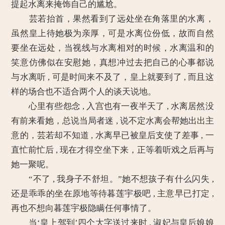
提起水离来掩饰自己的尴尬。
芸若抬首，果然看到了远处坐在角落里的水离，
虽然皇上待她极为亲厚，可是水离位份低，故而自然
要坐在远处，当视线与水离相对的时候，水离温和的
笑意仿佛似在安慰她，真想冲过去把自己的心事都说
与水离听 , 可是时间来不及了，皇上就要到了 , 而且这
样的场合也不适合两个人的谈天说地。
心里有些怨念 , 入宫也有一夜半天了 , 水离居然没
有前来看她，总说当局者迷 , 说不定水离会帮她出出主
意的，芸若却不知道 , 水离早已被皇后支使了差事 , 一
直忙前忙后 , 现在才得空坐下来，正等着听戏之后再与
她一聚呢。
“不了 , 我身子不舒坦。”她不想孩子有什么闪失 ,
还是乖乖的坐在原地等待暮莲宇极吧 , 主意早已打定 ,
再也不想向暮莲宇极隐瞒任何事情了。
当‘皇上驾到’四个大字送过来时 , 淑妃与皇后娘娘