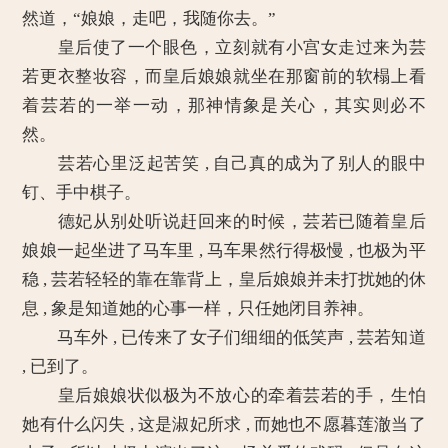
然道，“娘娘，走吧，我随你去。”
皇后使了一个眼色，立刻就有小宫女走过来为芸
若更衣整妆容，而皇后娘娘就坐在那窗前的软榻上看
着芸若的一举一动，那神情象是关心，其实则必不
然。
芸若心里泛起苦笑 , 自己真的成为了别人的眼中
钉、手中棋子。
德妃从别处听说赶回来的时候，芸若已随着皇后
娘娘一起坐进了马车里 , 马车果然行得极慢 , 也极为平
稳 , 芸若轻轻的靠在靠背上，皇后娘娘并未打扰她的休
息 , 象是知道她的心事一样，只任她闭目养神。
马车外 , 已传来了女子们细细的低笑声 , 芸若知道
, 已到了。
皇后娘娘状似极为不放心的牵着芸若的手，生怕
她有什么闪失 , 这是淑妃所求 , 而她也不愿暮莲澈当了