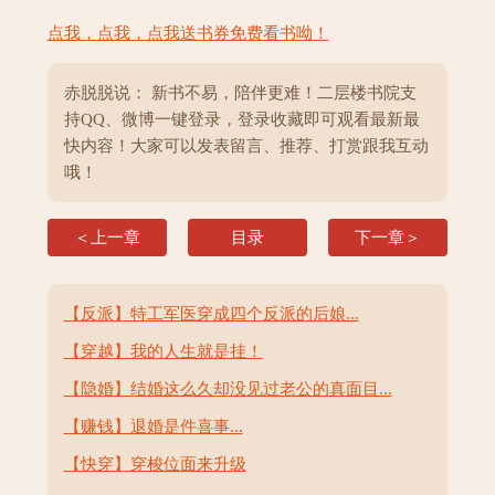
点我，点我，点我送书券免费看书呦！
赤脱脱说： 新书不易，陪伴更难！二层楼书院支
持QQ、微博一键登录，登录收藏即可观看最新最
快内容！大家可以发表留言、推荐、打赏跟我互动
哦！
＜上一章
目录
下一章＞
【反派】特工军医穿成四个反派的后娘...
【穿越】我的人生就是挂！
【隐婚】结婚这么久却没见过老公的真面目...
【赚钱】退婚是件喜事...
【快穿】穿梭位面来升级