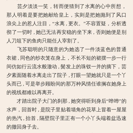
芸夕淡淡一笑，转而便猜到了水离的心中所想，
那人明着是要把她献给皇上，实则是把她抛到了风口
浪尖上的惹人注目，“水离 , 更衣。”不容置疑，分析透
彻了一切时 , 她已无法再安稳的坐下来 , 否则她便是别
人刀俎下的鱼肉只能任人宰割了。
飞苏聪明的只随意的为她选了一件淡蓝色的普通
衣裙 , 同色的纱衣笼在身上，不长不短的裙摆一步一行
间仿如行云流水般澈动 , 鬓发上的珠钗一并的摘下，芸
夕素面随着水离走出了院子 , 打眼一望她就只是一个丫
头而已 , 可是举步顾盼间的那万种风情任谁搁在她身上
的视线都难以再离开。
才踏出院子大门的刹那 , 她突得听到身后“哗哗”的
水声，回首时 , 是院子里贴着墙角的花草上冒着一屋屋
的热汽 , 抬首 , 隔壁院子里正有一个小丫头端着盆迅速
的撤回身子去。