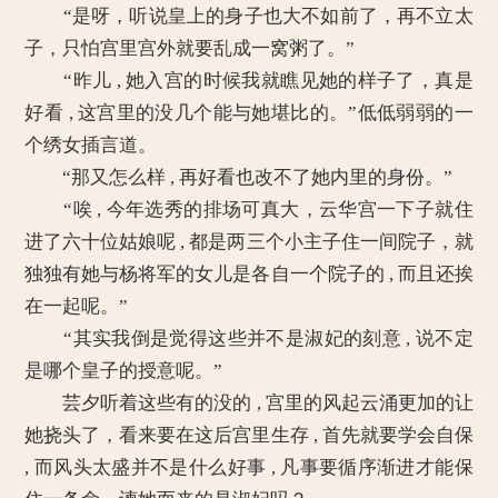
“是呀，听说皇上的身子也大不如前了，再不立太
子，只怕宫里宫外就要乱成一窝粥了。”
“昨儿 , 她入宫的时候我就瞧见她的样子了，真是
好看 , 这宫里的没几个能与她堪比的。”低低弱弱的一
个绣女插言道。
“那又怎么样 , 再好看也改不了她内里的身份。”
“唉 , 今年选秀的排场可真大，云华宫一下子就住
进了六十位姑娘呢 , 都是两三个小主子住一间院子，就
独独有她与杨将军的女儿是各自一个院子的 , 而且还挨
在一起呢。”
“其实我倒是觉得这些并不是淑妃的刻意 , 说不定
是哪个皇子的授意呢。”
芸夕听着这些有的没的 , 宫里的风起云涌更加的让
她挠头了，看来要在这后宫里生存 , 首先就要学会自保
, 而风头太盛并不是什么好事 , 凡事要循序渐进才能保