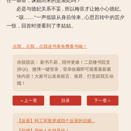
住一条命，谏她而来的是淑妃吗？
必是与德妃关系不妥 , 所以梅音才让她小心德妃。
“咳……”一声低咳从身后传来 , 心思百转中的芸夕
一惊，回首时便看到了李姑姑。
点我，点我，点我送书券免费看书呦！
赤脱脱说： 新书不易，陪伴更难！二层楼书院支
持QQ、微博一键登录，登录收藏即可观看最新最
快内容！大家可以发表留言、推荐、打赏跟我互动
哦！
＜上一章
目录
下一章＞
【反派】特工军医穿成四个反派的后娘...
【穿越】我的人生就是挂！