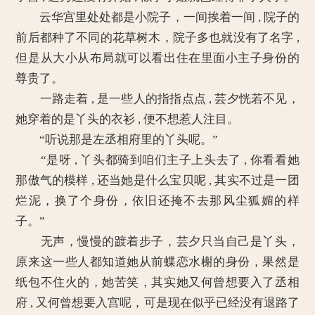
云华宫里处处都是小院子，一间挨着一间 , 院子的
前后都种了不同的花草树木，院子多也就没有了名字 ,
但是从大小从布局就可以看出住在里面小主子身份的
尊贵了。
一路走着 , 是一些人的指指点点 , 芸夕恍若不见，
她穿着的是丫头的衣衫 , 便不想惹人注目。
“听说那是左丞相府里的丫头呢。”
“是呀 , 丫头都骑到咱们主子上头去了 , 你看看她
那傲气的模样 , 还当她是什么宝贝呢 , 其实不过是一团
烂泥，换了个身份，依旧还掩不去那风尘狐媚的样
子。”
无声，慢慢的踱着步子，芸夕只当自己是丫头，
原来这一些人都知道她从前蝶恋水榭的身份，果然是
纸包不住火的，她苦笑，其实她又何曾想要入了丞相
府 , 又何曾想要入宫呢，可是现在似乎已经没有退路了