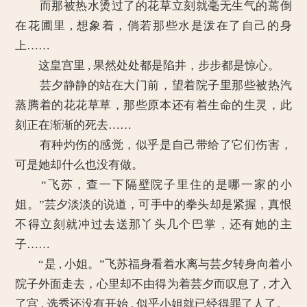
而那被热水烫过了的花草立刻就毫无生气的蔫倒
在花圃里 , 想象着，倘若那些水是泼在了自己的身
上……
这皇宫里 , 果然处处都是陷井，步步都是惊心。
芸夕静静的站在大门前，望着院子里那些被热汽
蒸腾着的花花草草，那些原本还有着生命的生灵，此
刻正在渐渐的死去……
有种灼伤的感觉，似乎是自己带给了它们伤害，
可是她却什么也没有做。
“飞苏，查一下隔壁院子里住的是哪一家的小
姐。”芸夕淡淡的说道，可手中的拳头却是紧握，真恨
不得立刻就冲过去送那丫头几个巴掌，还有她的主
子……
“是 , 小姐。”飞苏福身看着水离与芸夕转身向着小
院子外面走去，心里却不由得为着芸夕而叹息了 , 才入
了宫 , 选秀还没有开始 , 似乎小姐就已经得罪了人了。