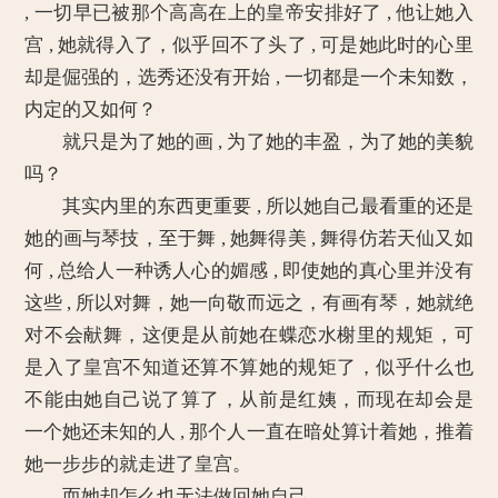
, 一切早已被那个高高在上的皇帝安排好了 , 他让她入
宫 , 她就得入了，似乎回不了头了 , 可是她此时的心里
却是倔强的，选秀还没有开始 , 一切都是一个未知数，
内定的又如何？
就只是为了她的画 , 为了她的丰盈，为了她的美貌
吗？
其实内里的东西更重要 , 所以她自己最看重的还是
她的画与琴技，至于舞 , 她舞得美 , 舞得仿若天仙又如
何 , 总给人一种诱人心的媚感 , 即使她的真心里并没有
这些 , 所以对舞，她一向敬而远之，有画有琴，她就绝
对不会献舞，这便是从前她在蝶恋水榭里的规矩，可
是入了皇宫不知道还算不算她的规矩了，似乎什么也
不能由她自己说了算了，从前是红姨，而现在却会是
一个她还未知的人 , 那个人一直在暗处算计着她，推着
她一步步的就走进了皇宫。
而她却怎么也无法做回她自己。