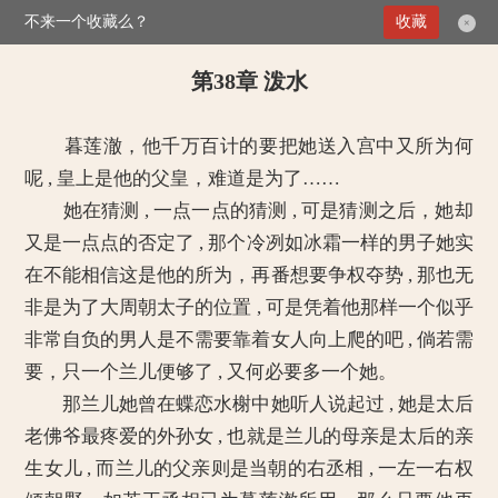
不来一个收藏么？
>
媚倾天下：妖孽王爷别乱来
收藏
第38章 泼水
×
第38章 泼水
暮莲澈，他千万百计的要把她送入宫中又所为何
呢 , 皇上是他的父皇，难道是为了……
她在猜测 , 一点一点的猜测 , 可是猜测之后，她却
又是一点点的否定了 , 那个冷冽如冰霜一样的男子她实
在不能相信这是他的所为，再番想要争权夺势 , 那也无
非是为了大周朝太子的位置 , 可是凭着他那样一个似乎
非常自负的男人是不需要靠着女人向上爬的吧 , 倘若需
要，只一个兰儿便够了 , 又何必要多一个她。
那兰儿她曾在蝶恋水榭中她听人说起过 , 她是太后
老佛爷最疼爱的外孙女 , 也就是兰儿的母亲是太后的亲
生女儿 , 而兰儿的父亲则是当朝的右丞相 , 一左一右权