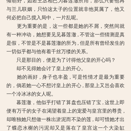
倾朝野，如若王丞相已为暮莲澈所用，那么只要他再
与兰儿联姻，只怕这太子的位置就非他莫属了，他又
何必把自己搅入局中，一片乱呢。
更为重要的是，这一些都是她的不屑，突然间就
有一种冲动，她想要见见暮莲澈 , 不管这一些猜测是真
是假，不管是不是暮莲澈的所为 , 但是所有曾经发生的
一切似乎都与他有着千丝万缕的关系。
只是那目的，便是为了讨得他父皇的开心吗？
却不见得她会讨了皇上的开心。
她的画好 , 身子也丰盈 , 可是性情才是最为重要
的，倘若她一心不想讨皇上的开心 , 那皇上又岂会喜欢
一个冷冰冰的女人呢。
暮莲澈，他似乎打错了算盘也压错了宝 , 这世上即
便有万千的女子在渴望着皇上的宠爱与皇宫里的尊贵 ,
却唯独她只想做一株出淤泥而不染的莲 , 却可惜她才出
了蝶恋水榭的污泥却又是落在了皇宫这一个大染缸