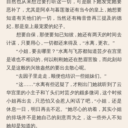
自然也从未想过要打听这一切，可是眼下她发觉她要
恶补了，尤其是阿卓与暮莲澈还有当今的皇上 , 她想要
知道有关他们的一切，当然还有梅音曾再三提及的德
妃 , 那是皇上最宠爱的妃子。
想要自保 , 那便要知已知彼 , 她还有两天的时间去
计谋，只要用心 , 一切都还来得及，“水离 , 更衣。”
“小姐 , 要去哪里？”水离与飞苏都知道芸夕在宫里
是谁也不相识的 , 何以刚刚她还在愁眉苦脸，而此刻却
又是这般的兴致盎然的要出去散心呢。
“去园子里走走 , 顺便也结识一些姐妹们。”
“这……”水离有些迟疑了 , 才刚出门她就听到了云
华宫里的小主子和丫头们对芸夕的颇多微词 , 这个时候
小姐再出去 , 只恐怕又会惹人闲话了吧 , “小姐，还是
休息一日，明日再去不迟。”她尽心的劝着，其实小姐
的排场并不是她自己的刻意而为之，这一些外人不知
她却是知道的。