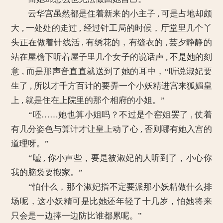
云华宫虽然都是住着新来的小主子 , 可是占地却颇
大 , 一处处的走过 , 经过针工局的时候，厅堂里几个丫
头正在做着针线活 , 有绣花的，有缝衣的 , 芸夕静静的
站在屋檐下听着屋子里几个女子的说话声 , 不是她的刻
意 , 而是那声音直直就送到了她的耳中，“听说淑妃要
生了 , 所以才千方百计的要弄一个小妖精进宫来狐媚皇
上 , 就是住在上院里的那个相府的小姐。”
“呸……她也算小姐吗？不过是个窑姐罢了 , 仗着
有几分姿色与算计才让皇上动了心 , 否则哪有她入宫的
道理呀。”
“嘘 , 你小声些，要是被淑妃的人听到了，小心你
我的脑袋要搬家。”
“怕什么，那个淑妃指不定要派那小妖精做什么排
场呢，这小妖精可是比她还年轻了十几岁，怕她将来
只会是一边捧一边防比谁都累呢。”