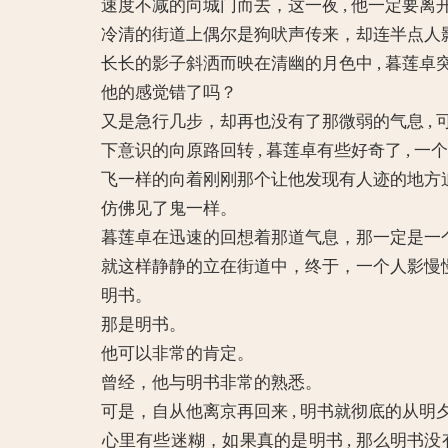
速度不减的向城门而去，这一夜 , 他一定要离
冷清的街道上偶尔是狗吠声传来，却连半点人
长长的影子斜洒而映在清幽的月色中 , 暮莲卓突然
他的感觉错了吗？
又是急行几步，却再也没有了那微弱的气息 , 可是
下意识的向原路回转 , 暮莲卓有些好奇了 , 
飞一样的向着刚刚那个让他发现有人迹的地方追
仿佛见了鬼一样。
暮莲卓在迅速的回想着那道气息，那一定是一个
就这样静静的立在街道中，终于，一个人影慢
明书。
那是明书。
他可以非常的肯定。
曾经，他与明书非常的熟悉。
可是，自从他离京再回来 , 明书就彻底的从明
心里有些迷糊，如果真的是明书 , 那么明书没有