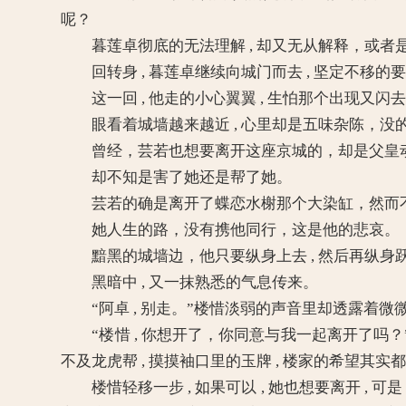
呢？
暮莲卓彻底的无法理解 , 却又无从解释，或者
回转身 , 暮莲卓继续向城门而去 , 坚定不移的要
这一回 , 他走的小心翼翼 , 生怕那个出现又闪去
眼看着城墙越来越近 , 心里却是五味杂陈，没
曾经，芸若也想要离开这座京城的，却是父皇动
却不知是害了她还是帮了她。
芸若的确是离开了蝶恋水榭那个大染缸，然而不
她人生的路，没有携他同行，这是他的悲哀。
黯黑的城墙边，他只要纵身上去 , 然后再纵身
黑暗中 , 又一抹熟悉的气息传来。
“阿卓 , 别走。”楼惜淡弱的声音里却透露着微微
“楼惜 , 你想开了，你同意与我一起离开了吗？”
不及龙虎帮 , 摸摸袖口里的玉牌 , 楼家的希望其
楼惜轻移一步 , 如果可以 , 她也想要离开 ,