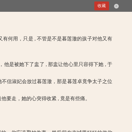
第137章 突变
收藏
×
又有何用，只是 , 不管是不是暮莲澈的孩子对他又有
他是被她下了盅了 , 那盅让他心里只容得下她 , 于
不信淑妃会放过暮莲澈，那是暮莲卓竟争太子之位
道他要走，她的心突得收紧 , 竟是有些痛。