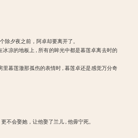
一个除夕夜之前，阿卓却要离开了。
凉的地板上 , 所有的眸光中都是暮莲卓离去时的
房里暮莲澈那孤伤的表情时 , 暮莲卓还是感觉万分奇
不会娶她，让他娶了兰儿 , 他毋宁死。
。