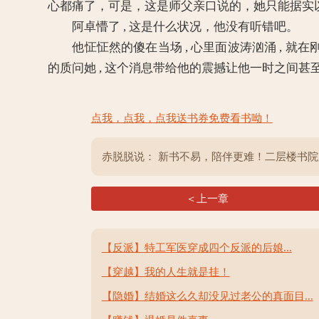
心都痛了，可是，这是师父亲口说的，她只能据实
阿卓懵了 , 这是什么状况，他没有听错吧。
他怔怔然的傻在当场 , 心里面波涛汹涌 , 就在刚
的质问她 , 这个消息带给他的震撼让他一时之间甚
点我，点我，点我送书券免费看书呦！
赤脱脱说： 新书不易，陪伴更难！二层楼书
＜上一章
【反派】特工军医穿成四个反派的后娘...
【穿越】我的人生就是挂！
【隐婚】结婚这么久却没见过老公的真面目...