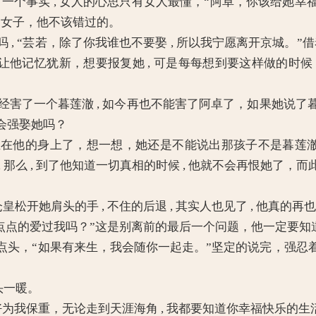
出了一个事实 , 女人的心思只有女人最懂，“阿卓，你该给
的女子，他不该错过的。
“芸若，除了你我谁也不要娶 , 所以我宁愿离开京城。”借着酒
他记忆犹新，想要报复她 , 可是每每想到要这样做的时候 , 
。”她已经害了一个暮莲澈 , 如今再也不能害了阿卓了，如果她
会强娶她吗？
的身上了，想一想，她还是不能说出那孩子不是暮莲澈的，
那么 , 到了他知道一切真相的时候 , 他就不会再恨她了，而
松开她肩头的手 , 不住的后退 , 其实人也见了 , 他真的
一点点的爱过我吗？”这是别离前的最后一个问题，他一定要知
，“如果有来生，我会随你一起走。”坚定的说完，强忍
头一暖。
好好为我保重，无论走到天涯海角 , 我都要知道你幸福快乐的生