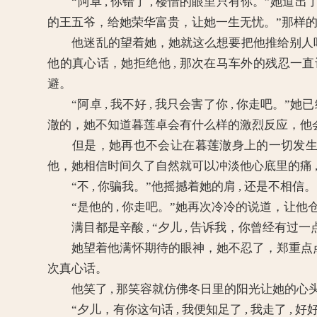
“阿卓 , 你错了 , 楼惜的眼里只有你。”她道
的王五爷，给她荣华富贵，让她一生无忧。”那样
他迷乱的望着她，她就这么想要把他推给别人吗 , 
他的真心话，她拒绝他 , 那次在马车外的残忍一直让
避。
“阿卓 , 我不好 , 我只会害了你 , 你走吧
澈的，她不知道暮莲卓会有什么样的激烈反应，他
但是，她再也不会让在暮莲澈身上的一切发生在他
他，她相信时间久了自然就可以冲淡他心底里的痛 , 
“不 , 你骗我。”他摇撼着她的肩 , 还是不相信。
“是他的 , 你走吧。”她再次冷冷的说道，让他仓皇
满目都是辛酸 , “夕儿 , 告诉我，你曾经有过
她望着他满怀期待的眼神，她不忍了，郑重点点头
次真心话。
他笑了 , 那笑容就仿佛冬日里的阳光让她的心
“夕儿，有你这句话 , 我便知足了 , 我走了 , 