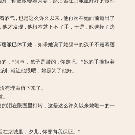
她幸福的，你应该娶她为妻，然后留在京城里好好的做你
气 , 也是这么许久以来 , 他再次在她面前道出了
他才发现 , 他根本就下不了手，于是 , 他选择了逃
说了暮莲澈已休了她，如果她说了她腹中的孩子不是暮莲
“阿卓，孩子是澈的 , 你走吧。”她的手推拒着
此刻 , 就让他恨吧，她是为了他好。
再也没有理由留下来了。
道。
着的泪在眼圈里打转，这是这么许久以来她唯一的一
活在京城里，夕儿 , 你要向我保证。”