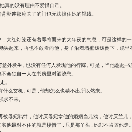
, 她真的没有理由不爱惜自己。
的背影连那扇关了的门也无法挡住她的视线。
中，大红灯笼还有着即将而来的大年夜的气息，可是这样的
起来，再也不敢看向他，身子沿着墙壁缓缓倒下，跪坐在冰
外发生 , 也没有任何人发现他的行踪 , 可是，当他想起书
他也不会独自一人在书房里对酒浇愁。
起走。
玄机 , 可是 , 他却怎么也猜不出所以然来。
也强求不来。
母妃羁绊，他讨厌母妃拿他的婚姻当儿戏，他讨厌兰儿，更
他最对不住的就是楼惜了 , 只是那丫头 , 她却不肯随他走