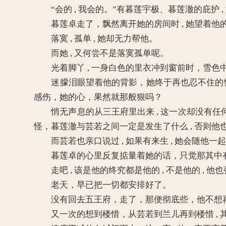
“会的 , 我会的。”有暮莲宇极、暮莲澈的庇护 
暮莲卓走了，飘然离开她的房间时 , 她望着他
落寞 , 孤单 , 她却无力帮他。
而她 , 又何尝不是落寞孤单呢。
光着脚丫 , 一身白色的里衣冲到窗前时，雪色
迷朦泪眼望着他的背影，她终于再也忍不住的恸哭
感伤，她的心，果然就那般狠吗？
悄无声息的从三王府里出来 , 这一次却没有任何意
怪，暮莲澈与芸若之间一定是发生了什么 , 否则
而芸若也亲口说过 , 如果有来生 , 她会随他一
暮莲卓的心里反复掂量着她的话，只觉那其中有什么
走吧 , 该是他的终究都是他的 , 不是他的 , 他
老天，早已把一切都安排好了。
没有回去五王府，走了，那便彻底些，他不想再被
又一次的想到楼惜，从芸若到兰儿再到楼惜 , 其实