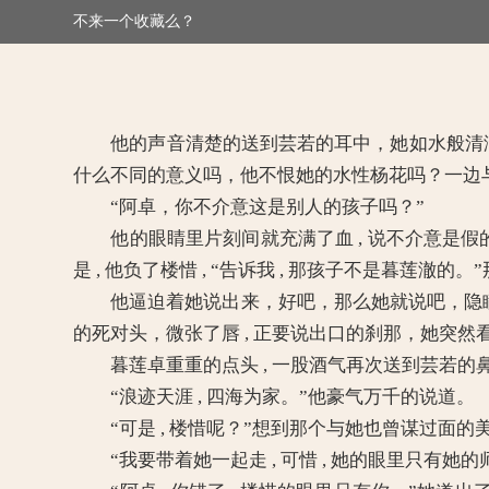
不来一个收藏么？
>
媚倾天下：妖孽王爷别乱来
他的声音清楚的送到芸若的耳中，她如水般清澈的眸光
什么不同的意义吗，他不恨她的水性杨花吗？一边
“阿卓，你不介意这是别人的孩子吗？”
他的眼睛里片刻间就充满了血 , 说不介意是假的 ,
是 , 他负了楼惜 , “告诉我 , 那孩子不是暮莲
他逼迫着她说出来，好吧，那么她就说吧，隐瞒
的死对头，微张了唇 , 正要说出口的刹那，她突然看
暮莲卓重重的点头 , 一股酒气再次送到芸若的鼻端 
“浪迹天涯 , 四海为家。”他豪气万千的说道。
“可是 , 楼惜呢？”想到那个与她也曾谋过面的
“我要带着她一起走 , 可惜 , 她的眼里只有她的