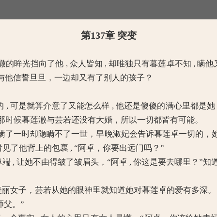
第137章 突变
挡向了他 , 众人皆知 , 却唯独只有暮莲卓不知 , 瞒他
与他信誓旦旦，一边却又有了别人的孩子？
 可是就算介意了又能怎么样 , 他还是傻傻的满心里都是她，
澈的。”那时候暮莲澈与芸若还没有大婚，所以一切都皆有可能。
了一时却隐瞒不了一世，早晚淑妃会告诉暮莲卓一切的，她
见了他背上的包裹 , “阿卓，你要出远门吗？”
, 让她不由得皱了皱眉头，“阿卓 , 你这是要去哪里？”知
美丽女子，芸若从她的眼神里就知道她对暮莲卓的爱有多深。
师父。”