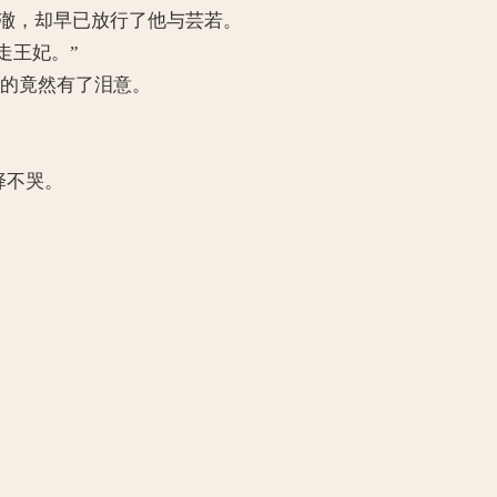
暮莲澈，却早已放行了他与芸若。
走王妃。”
一次的竟然有了泪意。
择不哭。