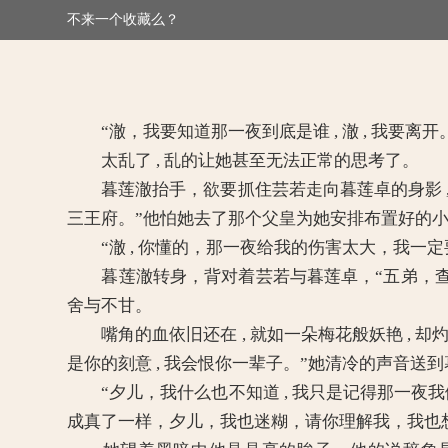
不来一个收藏么？
>
媚倾天下：妖孽王爷别乱来
“澈，我要知道那一夜到底是谁 , 澈 , 我要离
太乱了 , 乱的让她甚至无法正常的思考了。
暮莲澈抬手，欲要抓住芸若走向暮莲卓的身影 , 却在
三王府。”他怕她去了那个父皇为她安排布置好的小院
“澈 , 你懂的，那一夜给我的伤害太大，我一
暮莲澈转身，背对着芸若与暮莲卓，“五弟，查明
舍与不甘。
嘴角的血依旧还在 , 就如一朵梅花般妖艳 , 却灼
是你的刻意 , 我会恨你一辈子。”她清冷的声音送到
“夕儿，我什么也不知道 , 我只是记得那一夜我做了
成真了一样，夕儿，我也迷糊，请你理解我，我也