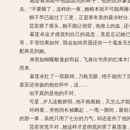
她望着黑暗中他晶晶亮的眸子，他的说辞象是真的 
去。”不要睡了，这样的一夜 , 她根本就不可能再
梆子早已敲过了三更，正是寒冬里的最冷时分 , 暮
芸若摇了摇头 , 她不能让他背 , 他身上的血 , 还
暮莲卓这才感觉到自己的疏忽，竟是忘记她已有
哥，不管结果如何 , 我会如你所愿还你一个毫发无
配再见到她。
身形如蝴蝶般曼妙而起 , 飞身出书房的红漆木
而来。
暮莲卓红了一双眼睛 , 刀枪无眼 , 绝不能伤了芸
甚至还张扬的抱在怀中，这……
似乎真的是他的不对。
可是 , 夕儿这般娇弱 , 他不抱着她，又怎么才
对峙着，突然间长袖飘起，一甩一掷间，最前面的
的那一掌，虽然只用了七分的力气 , 却还是伤了他
芸若突觉不对 , 她这样才是彻底的害了暮莲澈 , 却已