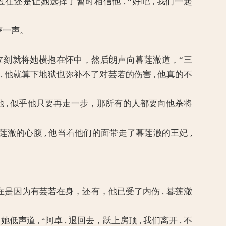
是让她选择了暂时相信他 , “好吧 , 我们一起
哼一声。
刻就将她横抱在怀中，然后朗声向暮莲澈道，“三
 他就算下地狱也弥补不了对芸若的伤害 , 他真的不
, 似乎他只要再走一步，那所有的人都要向他杀将
莲澈的心腹 , 他当着他们的面带走了暮莲澈的王妃 ,
因为有芸若在身，还有，他已受了内伤 , 暮莲澈
 , “阿卓 , 退回去，跃上房顶 , 我们离开 , 不