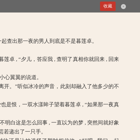
第141章 错爱
收藏
×
卓一起查出那一夜的男人到底是不是暮莲卓。
, “夕儿，答应我 , 查明了真相你就回来 , 回来
。
若小心翼翼的说道。
离开。”听似冰冷的声音，此刻却融入了他多少的不
爱也是恨，一双水漾眸子望着暮莲卓 , “如果那一夜真
明白这是怎么回事 , 一直以为的梦 , 突然间就好象
芸若递出了一只手。