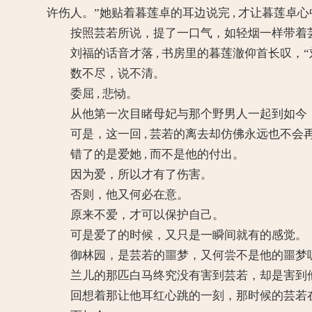
许伤人。”她贴着暮莲卓的耳边说完 , 才让暮莲卓心
按照芸若所说，提了一口气，如轻烟一样带着芸若
刘福的话音才落 , 书房里的暮莲澈仰首长叹，“刘福
数不尽，说不清。
委屈 , 悲恸。
从他第一次目睹母妃与那个野男人一起到如今，整整十
可是，这一回 , 芸若的离去却仿佛永远也不会再回来
错了的是爱她 , 而不是他的付出。
因为爱，所以才有了伤害。
否则，他又何必在意。
原来不爱，才可以保护自己。
可是爱了的时候，又只是一瞬间就有的感觉。
御林园，是芸若的噩梦，又何尝不是他的噩梦
兰儿的那匹白马终究没有害到芸若，却是害到
回想着那让他耳红心跳的一刻，那时候的芸若在