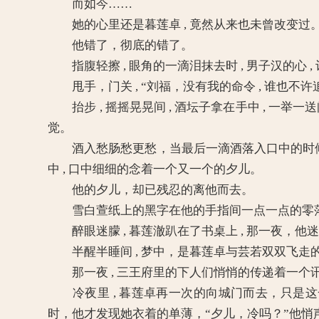
而如今……
她的心里还是暮莲卓 , 竟然从来也未曾改变过
他错了，彻底的错了。
指腹轻擦 , 眼角的一滴泪抹去时 , 男子汉的心 
甩手，门关 , “刘福，没有我的命令 , 谁也不许
抬步 , 摇摇晃晃间 , 酒坛子拿在手中 , 一
觉。
酒入愁肠愁更愁，当最后一滴酒落入口中的时候
中 , 口中细细的念着一个又一个的夕儿。
他的夕儿，却已残忍的离他而去。
雪白萱纸上的黑字在他的手指间一点一点的零落成
醉眼迷朦 , 暮莲澈趴在了书桌上 , 那一夜，他
半醒半睡间 , 梦中，是暮莲卓与芸若双双飞走
那一夜 , 三王府里的下人们悄悄的传递着一个讯
冷夜里 , 暮莲卓再一次的向城门而去，只是这一回 
时，他才发现她衣着的单薄，“夕儿，冷吗？”他