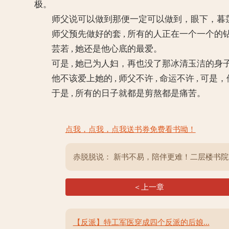
极。
师父说可以做到那便一定可以做到，眼下，暮莲
师父预先做好的套 , 所有的人正在一个一个的钻
芸若 , 她还是他心底的最爱。
可是 , 她已为人妇，再也没了那冰清玉洁的身子
他不该爱上她的 , 师父不许 , 命运不许 , 可
于是 , 所有的日子就都是剪熬都是痛苦。
点我，点我，点我送书券免费看书呦！
赤脱脱说： 新书不易，陪伴更难！二层楼书
＜上一章
【反派】特工军医穿成四个反派的后娘...