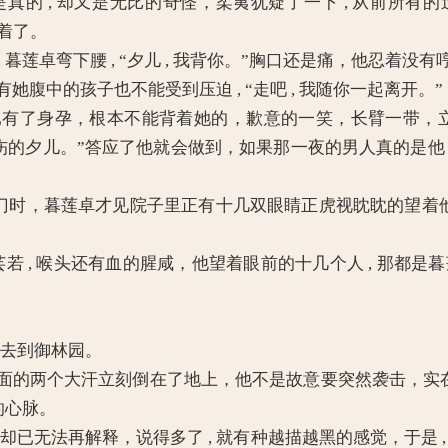
, 却又是无比的奇怪，柔荑犹疑了一下 , 从前所有的过往还
睡着了。
莲卓弯下腰 , “夕儿 , 我背你。”胸口还是痛，他忍着没有
有她腹中的孩子也不能受到压迫 , “走吧 , 我随你一起离开。”
了身孕，根本不能背着她的，歉意的一笑，长臂一带，立
伤的夕儿。”答应了他就会做到，如果那一夜的男人真的是他 ,
门时，暮莲卓才见院子里正有十几双眼睛正虎视眈眈的望着他 
若 , 喉头还有血的腥咸，他望着眼前的十几个人 , 那都是暮
能去到御林园。
两个大汗立刻倒在了地上，他不是故意要突然袭击，实在是
的心脉。
无法再解释，说得多了 , 就有种越描越黑的感觉，于是 , 她低声道