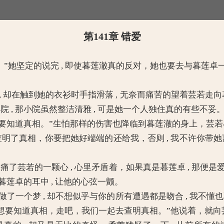
第141章 错爱
开。”她坚定的说完 , 即使暮莲澈真的反对，她也要去与暮莲
触到她的衣衫时手指滑落 , 无奈而痛苦的望着芸若走向暮莲卓 
 , 那小院虽然整洁清雅 , 可是她一个人独住真的有些不妥
定要知道真相。”生怕那样的伤害也降临到暮莲澈的身上，芸
了真相，你要把她好端端的还给我，否则 , 我不许你带她
痛了芸若的一颗心 , 心里矛盾着，如果真是暮莲卓 , 那便是
暮莲卓的耳中 , 让他的心弦一颤。
一个梦 , 却不想似乎与你的所有遭遇都是吻合 , 我不懂也不
想要知道真相，走吧，我们一起去查明真相。”他说着，就向