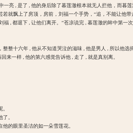
中一亮 , 是了 , 他的身后除了暮莲澈根本就无人拦他，而
就飘上了房顶，房前，刘福一个手势，“追，不能让他带
 , 都退下 , 让他们离开。”苍凉说完 , 暮莲澈的眸中第
六年 , 他从不知道哭泣的滋味 , 他是男人 , 所以他选
一样 , 他的第六感觉告诉他 , 走了 , 就是真别离。
呢。
他了。
他的眼里圣洁的如一朵雪莲花。