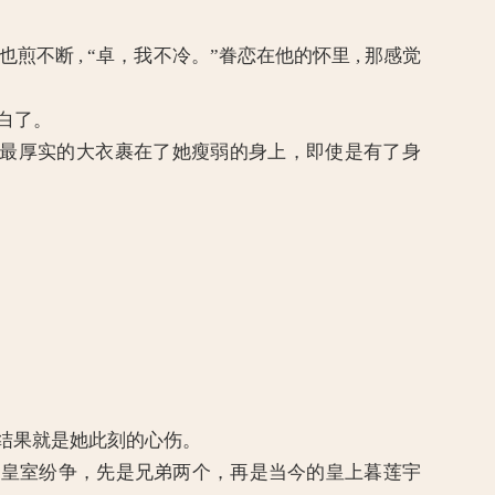
断 , “卓，我不冷。”眷恋在他的怀里 , 那感觉
大白了。
件最厚实的大衣裹在了她瘦弱的身上，即使是有了身
，那结果就是她此刻的心伤。
皇室纷争，先是兄弟两个，再是当今的皇上暮莲宇