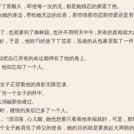
了那般久，即使每一次的见 , 都是她残忍的摒退了他。
的身边 , 带给她无边的欣喜，那些情那些恋那些爱还是剪也煎不
 , 也就要到了御林园 , 也许不用明天中午 , 所有的真相就
衫，于是，他轻巧的放下了芸若，迅速的从包裹里取了一
把自己所有的命运都押在了他的身上。
，他却忘却了一个人。
处，女子正望着他的身影无限悲凄。
了另一个女子的怀中。
法消融那份难过。
知何时，楼惜的身后已多了一个人。
我了。”清泪落 , 心儿颤 , 她也想要只看着他幸福就好，可是
女子她肩负了师父的使命，她的目的就是要挑起大周朝的