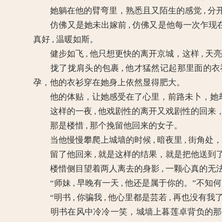
她躺在他的臂弯里，熟悉且又陌生的感觉 , 分开
仿佛又是她未出嫁前 , 仿佛又是他每一次乍现在她
真好 , 温暖如斯。
健步如飞 , 他只想更快的离开京城，这样 , 天亮了
拢了拢肩头的包裹 , 他才猛然记起那里面的衣
孕，他的衣衫穿在她身上依然显得肥大。
他的体贴，让她感受在了心里，前路未卜，她却
这样的一夜 , 他戏剧性的离开又戏剧性的回来
那是楼惜 , 那个挽留他回来的女子。
当他慢慢攀爬上城墙的时候 , 暗夜里 , 街角
留了他回来 , 就是这样的结果，就是把他送到
楼惜侧目望着两人离去的身影 , 一颗心真的无
“师妹 , 早晚有一天 , 他还是属于你的。”不
“明书 , 你骗我 , 他心里都是芸若 , 再也没有
明书在风中冷冷一笑，城墙上暮莲卓背负的那个