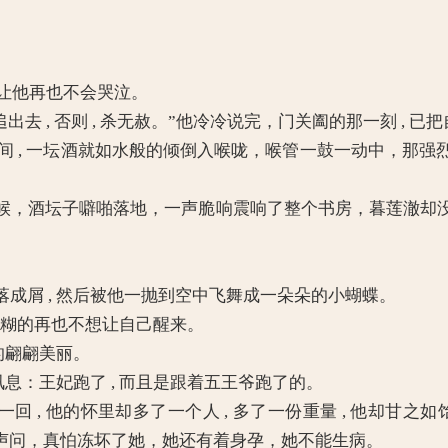
。
, 让他再也不会哭泣。
追出去 , 否则 , 杀无赦。”他冷冷说完，门关阖的那一刻 ,
举一送间 , 一坛酒就如水般的倾倒入喉咙，喉管一鼓一动中，
，酒坛子噼啪落地，一声脆响震响了整个书房，暮莲澈却没
屑 , 然后被他一抛到空中飞舞成一朵朵的小蝴蝶。
迷糊的再也不想让自己醒来。
的翩翩美丽。
息：王妃跑了 , 而且是跟着五王爷跑了的。
, 他的怀里却多了一个人 , 多了一份重量 , 他却甘之如饴
悄声问，真怕冻坏了她，她还有着身孕，她不能生病。