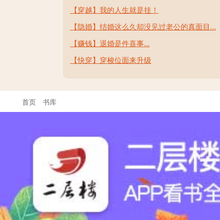
【穿越】我的人生就是挂！
【隐婚】结婚这么久却没见过老公的真面目...
【赚钱】退婚是件喜事...
【快穿】穿梭位面来升级
首页
书库
联系客服: QQ 3222845513
在线时间: 9:00--21:00
商务合作: QQ 3222845513
E-mail: 32228455132@qq.com
京ICP备14038206号-1