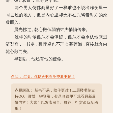
哥，彼此彼此，三哥更早呢。”
两个男人仿佛商量好了一样谁也不说出昨夜里一
同去过的地方，但是内心里却无不在咒骂着对方的乘
虚而入。
晨光拂过 , 乾心殿低弱的钟声悄悄传来。
这样的时候傻瓜才会停留，傻瓜才会承认他来过
清梨宫 , 一转身 , 暮莲卓也不理会暮莲澈 , 直接就奔向
乾心殿而去。
早朝后，他还有他的使命。
点我，点我，点我送书券免费看书呦！
赤脱脱说： 新书不易，陪伴更难！二层楼书院支
持QQ、微博一键登录，登录收藏即可观看最新最
快内容！大家可以发表留言、推荐、打赏跟我互动
哦！