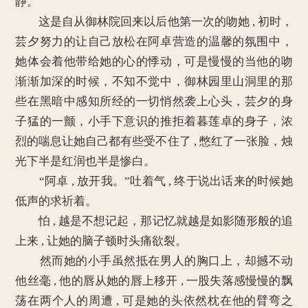
静。
这是自从御林院回来以后他第一次的吻她 , 初时，
芸夕努力的让自己放松在阿卓营造的温馨的氛围中，
她体会着他带给她的心的悸动，可是慢慢的当他的吻
渐渐加深的时候，不知不觉中，御林园里山洞里的那
些在黑暗中感知所经的一切悄然袭上心头，芸夕的身
子猛的一颤，小手下意识的推拒着暮莲卓的身子，浓
烈的喘息让她自己都有些受不住了 , 憋红了一张脸，烛
光下半是红润也半是惨白。
“阿卓 , 放开我。”吐着气 , 终于说出话来的时候她
低声的求祈着。
怕 , 越是不想记起，那记忆就越是如影随形般的追
上来 , 让她的脑子顿时头痛欲裂。
然而她的小手虽然抵在男人的胸口上，却撼不动
他丝毫 , 他的唇从她的唇上移开 , 一股失落感慢慢的飘
荡在两个人的周遭 , 可是她的头依然枕在他的臂弯之