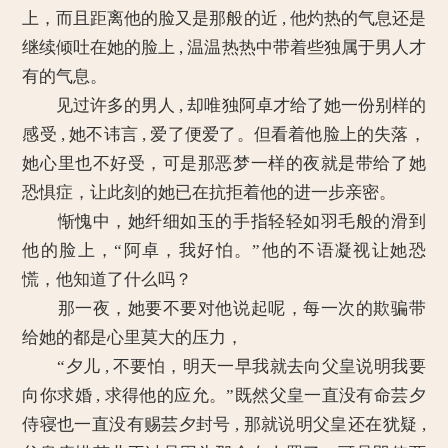
上，而且距离他的脸又是那般的近 , 他灼热的气息还是
继续倾吐在她的脸上 , 温温热热中带着些独属于男人才
有的气息。
见过许多的男人 , 却唯独阿卓才给了她一份别样的
感受 , 她不讳言 , 爱了便爱了。但看着他脸上的失落，
她心里也不好受，可是那恶梦一样的夜就是带给了她
恐惧症，让此刻的她已在抗拒着他的进一步亲密。
惭愧中，她纤细如玉的手指轻轻如羽毛般的滑到
他的脸上，“阿卓，我好怕。”他的不语凝视让她恐
慌，他知道了什么吗？
那一夜，她要不要对他说起呢，每一次的欺骗带
给她的都是心里莫大的压力，
“夕儿 , 不要怕，明天一早我就去向父皇说明我要
向你求婚 , 求得他的应允。”既然父皇一直没有命芸夕
侍寝也一直没有赐芸夕封号 , 那就说明父皇还在犹疑 ,