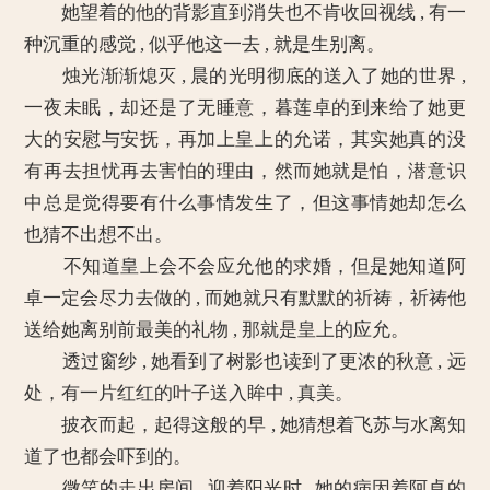
她望着的他的背影直到消失也不肯收回视线 , 有一
种沉重的感觉 , 似乎他这一去 , 就是生别离。
烛光渐渐熄灭 , 晨的光明彻底的送入了她的世界 ,
一夜未眠，却还是了无睡意，暮莲卓的到来给了她更
大的安慰与安抚，再加上皇上的允诺，其实她真的没
有再去担忧再去害怕的理由，然而她就是怕，潜意识
中总是觉得要有什么事情发生了，但这事情她却怎么
也猜不出想不出。
不知道皇上会不会应允他的求婚，但是她知道阿
卓一定会尽力去做的 , 而她就只有默默的祈祷，祈祷他
送给她离别前最美的礼物 , 那就是皇上的应允。
透过窗纱 , 她看到了树影也读到了更浓的秋意 , 远
处，有一片红红的叶子送入眸中 , 真美。
披衣而起，起得这般的早 , 她猜想着飞苏与水离知
道了也都会吓到的。
微笑的走出房间 , 迎着阳光时 , 她的病因着阿卓的