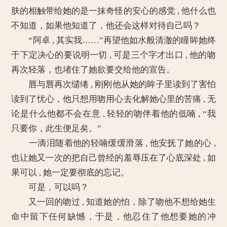
肤的相触带给她的是一抹奇怪的安心的感觉 , 他什么也
不知道，如果他知道了，他还会这样对待自己吗？
“阿卓 , 其实我……”再望他如水般清澈的瞳眸她终
于下定决心的要说明一切 , 可是三个字才出口 , 他的吻
再次轻落，也堵住了她欲要交给他的宣告。
唇与唇再次缱绻 , 刚刚他从她的眸子里读到了害怕
读到了忧心，他只想用吻用心去化解她心里的苦痛 , 无
论是什么他都不会在意 , 轻轻的吻伴着他的低喃 , “我
只要你，此生便足矣。”
一滴泪随着他的轻喃缓缓滑落 , 他安抚了她的心 ,
也让她又一次的把自己曾经的羞辱压在了心底深处 , 如
果可以 , 她一定要彻底的忘记。
可是，可以吗？
又一回的吻过 , 知道她的怕，除了吻他不想给她生
命中留下任何缺憾，于是，他忍住了他想要她的冲