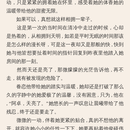
动，只是紧紧的拥着她在怀里，感受着她的体香她的
温暖带给他的甜蜜无限。
如果可以，真想就这样相拥一辈子。
这是第一次的当时间在清冷中走过的时候，心却
是热着的，从相拥到天明 , 如若是平时无眠的时间那该
是怎么样的漫长呀，可是这一夜却又是那般的快 , 快到
她与他皆想要扯着时间的指针回复到昨夜里他踏入她
房间的那一刻。
然而天还是亮了 , 那微朦朦的光茫告诉他 , 再不
走，就有被发现的危险了。
眷恋他带给她的踏实与温暖 , 她却还是打破了那么
久的字静中的她爱极了的温馨，没有困意 , 只为 , 他在
, “阿卓，天亮了。”她悠长的一声叹息让晨曦带给了他
残忍 , 终于还是要走了。
微微的一动 , 伴着她更紧的贴合 , 真的不想他的离
开 , 就容许她小小的任性一下下 , 她要再贴着他俊硕伟