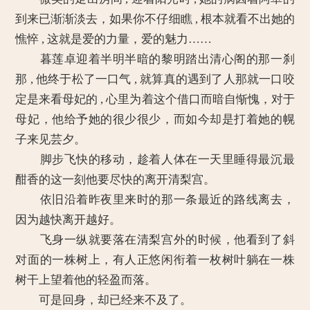
到来已渐渐淡去，如果你不仔细瞧 , 根本就看不出她的
憔悴 , 这就是爱的力量，爱的魅力……
暮莲卓迎着半明半暗的黎明踏出清心阁的那一刹
那 , 他终于松了一口气 , 就算真的遇到了人那就一口咬
定是来看母妃的 , 心里为着这个借口而暗自惭愧，对于
母妃，他给予她的很少很少，而如今却是打着她的幌
子来见芸夕。
脚步飞快的移动，趁着人体在一天里睡得最沉最
酣香的这一刻他要尽快的离开清梨宫。
依旧沿着昨夜里来时的那一条最近的路线离去，
因为越快离开越好。
飞身一纵就要落在清梨宫外的时候，他看到了斜
对面的一株树上，有人正悠闲衔着一枚树叶躺在一株
树干上望着他的轻盈而落。
可是回身，却已经来不及了。