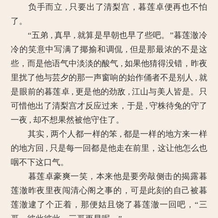
负手而立 , 只要出了清梨宫，暮莲卓便再也不怕
了。
“五弟 , 真早 , 就算是早朝也早了些吧。”暮莲澈冷
冷的笑意中写满了揶揄和调侃 , 但是那最浓的不是这
些，而是他语气中淡淡的酸气 , 如果他猜得没错，昨夜
里扰了他与芸夕的那一声窗响的始作俑者不是别人 , 就
是眼前的暮莲卓 , 更是他的劲敌 , 江山与美人皆是。只
可惜他出了清梨宫才反应过来，于是 , 守株待兔的守了
一夜 , 却不想果然被他守住了。
其实 , 两个人都一样的笨 , 都是一样的地方来一样
的地方回 , 只是每一回都是他走在前里，这让他怎么也
咽不下这口气。
暮莲卓豪爽一笑，本来他是要旁敲侧击的揭露暮
莲澈昨夜里夜闯清心阁之事的，可是此刻的自己被暮
莲澈逮了个正着，那便姑且饶了暮莲澈一回吧，“三