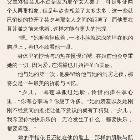
父皇疼惜芸儿不过是因为那个女人罢了，可是即使两
个人再番相象 , 但是年龄也相差了太多太多，这一些就
已悄然的拉开了芸夕与那女人之间的距离了 , 而他要在
暮莲澈之前来求婚 , 这样才能有更大的把握。
“嗯。”她听着轻应着 , 一张小脸就深深的埋在他的
胸膛上，再也不敢看他一眼。
身体里的悸动与灼热在慢慢消褪 , 在婚前他会尊重
她的一切 , 因为爱 , 连渴望也开始神圣而美丽。
他与她的第一次 , 他要留给他与她的洞房之夜 , 那
将会是一生最美的祈盼与回忆。
“夕儿。”暮莲卓搬过她脸，怜惜的捧在掌心
里，“你有心事吗？你瘦了许多。”她的娇羞以及她刚
刚不经意间的推拒让他下意识的就有了猜疑，“夕儿，
我希望你快快乐乐的，无论发生了什么，都要快乐，
都要坚强。”
她的手指依旧还触在他的脸上，那样的肌肤与肌