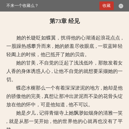
不来一个收藏么？
>
媚倾天下：妖孽王爷别乱来
收藏
第73章 经见
×
第73章 经见
她的长睫眨如蝶翼，扰得他的心湖涌起浪花点点 ,
一股躁热感攀升而来 , 她的娇羞尽收眼底 , 一双蓝眸轻
轻阖上的时候，他已抵开了她的贝齿。
她的甘美 , 不自觉的泛起了浅浅低吟，那散发着女
人香的身体诱惑人心 , 让他不自觉的就想要采撷她的一
切。
蝶恋水榭那么一个有着深深淤泥的地方 , 她却是他
的骄傲他的完美 , 真想让那冲出淤泥而不染的花骨头绽
放在他的怀中，可是他知道 , 他不可以。
她是夕儿 , 记得青烟寺上她飘渺如烟身的清雅一笑
, 就是从那一笑开始 , 他的世界他的心就再也没有了平