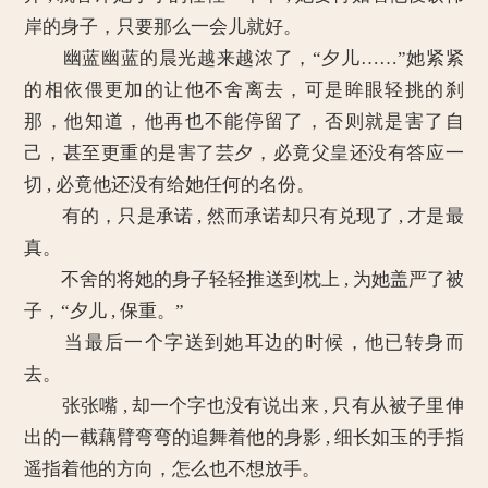
岸的身子，只要那么一会儿就好。
幽蓝幽蓝的晨光越来越浓了，“夕儿……”她紧紧
的相依偎更加的让他不舍离去，可是眸眼轻挑的刹
那，他知道，他再也不能停留了，否则就是害了自
己，甚至更重的是害了芸夕，必竟父皇还没有答应一
切 , 必竟他还没有给她任何的名份。
有的，只是承诺 , 然而承诺却只有兑现了 , 才是最
真。
不舍的将她的身子轻轻推送到枕上 , 为她盖严了被
子，“夕儿 , 保重。”
当最后一个字送到她耳边的时候，他已转身而
去。
张张嘴 , 却一个字也没有说出来 , 只有从被子里伸
出的一截藕臂弯弯的追舞着他的身影 , 细长如玉的手指
遥指着他的方向，怎么也不想放手。