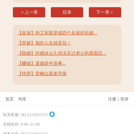
＜上一章
目录
下一章＞
【反派】特工军医穿成四个反派的后娘...
【穿越】我的人生就是挂！
【隐婚】结婚这么久却没见过老公的真面目...
【赚钱】退婚是件喜事...
【快穿】穿梭位面来升级
|
首页
书库
注册
登录
联系客服: QQ 3222845513
在线时间: 9:00--21:00
商务合作: QQ 3222845513