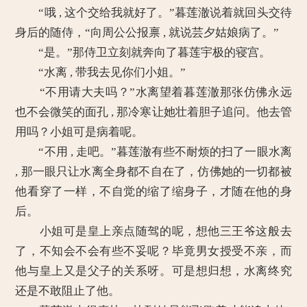
“哦 , 这个交给我就好了。”暮莲澈说着就回头交待
身后的随侍，“向周公公报禀 , 就说芸夕姑娘病了。”
“是。”那侍卫立刻就奔向了暮莲宇极的寝宫。
“水离 , 带我去见你们小姐。”
“不用请大夫吗？”水离望着暮莲澈那张仿佛永远
也不会微笑的面孔 , 那冷寒让她壮着胆子追问。他去管
用吗？小姐可是病着呢。
“不用 , 走吧。”暮莲澈有些不耐烦的扫了一眼水离
, 那一眼只让水离全身都不自在了，仿佛她的一切都被
他看穿了一样，不自觉的缩了缩身子，才随在他的身
后。
小姐可是皇上亲点随驾的呢，想他三王爷这般去
了，不知会不会有些不妥呢？毕竟男女授受不亲，而
他与皇上又是父子的关系呀。可是想归想，水离终究
还是不敢阻止了他。