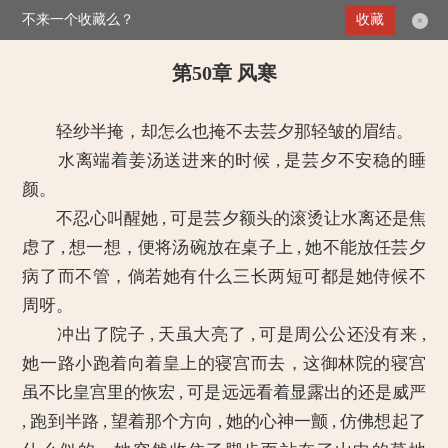
不来一个收藏么？
>
媚倾天下：妖孽王爷别乱来
收藏
第50章 风寒
×
第50章 风寒
轻纱半掩，却怎么也掩不去芸夕那轻皱的眉结。
水离端着姜汤送进来的时候 , 是芸夕不安稳的睡
颜。
不忍心叫醒她 , 可是芸夕额头的滚烫让水离还是焦
虑了 , 想一想，便将汤碗放在桌子上 , 她不能放任芸夕
病了而不管，倘若她有什么三长两短可都是她侍候不
周呀。
冲出了院子 , 天虽大亮了 , 可是周公公还没有来 ,
她一路小跑着向着皇上的寝宫而去，这御林院的寝宫
虽不比皇宫里的恢宏 , 可是远远看着显露出的还是威严
, 跑到半路 , 望着那个方向 , 她的心神一颤 , 仿佛想起了