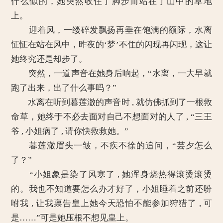
什么似的，她突然收住了脚步而站在了山中的草地
上。
迎着风，一缕碎发飘扬再垂在饱满的额际，水离
怔怔在站在风中，昨夜的‘梦’不住的闪现再闪现，这让
她终究还是却步了。
突然，一道声音在她身后响起，“水离，一大早就
跑了出来，出了什么事吗？”
水离在听到暮莲澈的声音时 , 就仿佛抓到了一根救
命草，她终于不必去面对自己不想面对的人了 , “三王
爷 , 小姐病了 , 请你快救救她。”
暮莲澈眉头一皱，不疾不徐的追问，“芸夕怎么
了？”
“小姐象是染了风寒了 , 她浑身烧热得滚烫滚烫
的。我也不知道要怎么办才好了，小姐睡着之前还吩
咐我 , 让我禀告皇上她今天恐怕不能参加狩猎了 , 可
是……”可是她压根不想见皇上。