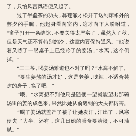
了，只怕风言风语便又起了。
过了半盏茶的功夫 , 暮莲澈才松开了送到床帐外的
芸夕的手腕，他起身看向室内 , 这才向下人吩咐道 ,
“窗子打开一条缝隙 , 不要关得太严实了，虽然入了秋 ,
但是天气还不算特别的冷，这室内要保持通风。”他说
着又瞟了一眼桌子上已经冷了的姜汤 , “水离 , 这个倒
掉。”
“三王爷 , 喝姜汤难道也不对了吗？”水离不解了。
“要生姜熬的汤才好，这是老姜 , 味辣 , 不适合芸
夕的身子 , 换了吧。”
“哦。”水离想不到他只是随便一望就能望出那碗
汤里的姜的成色来 , 果然比她从前遇到的大夫都厉害。
“喝了姜汤就盖严了被子让她发汗 , 汗出了，风寒
便去了大半。还有，这几日她的膳食要清淡，不可油
腻。”