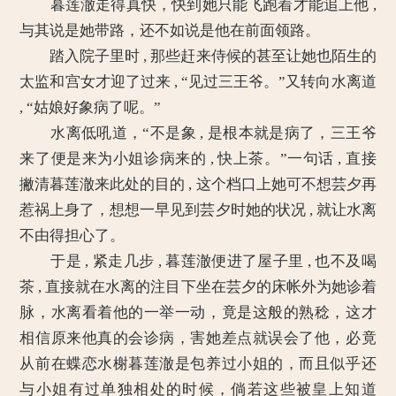
暮莲澈走得真快，快到她只能飞跑着才能追上他 ,
与其说是她带路，还不如说是他在前面领路。
踏入院子里时 , 那些赶来侍候的甚至让她也陌生的
太监和宫女才迎了过来 , “见过三王爷。”又转向水离道
, “姑娘好象病了呢。”
水离低吼道，“不是象 , 是根本就是病了，三王爷
来了便是来为小姐诊病来的 , 快上茶。”一句话 , 直接
撇清暮莲澈来此处的目的 , 这个档口上她可不想芸夕再
惹祸上身了，想想一早见到芸夕时她的状况 , 就让水离
不由得担心了。
于是 , 紧走几步 , 暮莲澈便进了屋子里 , 也不及喝
茶 , 直接就在水离的注目下坐在芸夕的床帐外为她诊着
脉，水离看着他的一举一动，竟是这般的熟稔，这才
相信原来他真的会诊病，害她差点就误会了他，必竟
从前在蝶恋水榭暮莲澈是包养过小姐的，而且似乎还
与小姐有过单独相处的时候，倘若这些被皇上知道