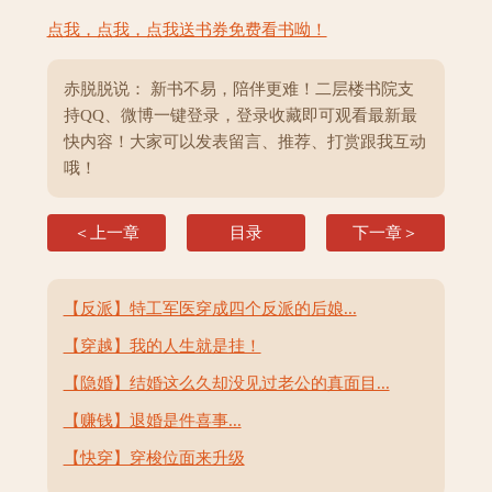
点我，点我，点我送书券免费看书呦！
赤脱脱说： 新书不易，陪伴更难！二层楼书院支
持QQ、微博一键登录，登录收藏即可观看最新最
快内容！大家可以发表留言、推荐、打赏跟我互动
哦！
＜上一章
目录
下一章＞
【反派】特工军医穿成四个反派的后娘...
【穿越】我的人生就是挂！
【隐婚】结婚这么久却没见过老公的真面目...
【赚钱】退婚是件喜事...
【快穿】穿梭位面来升级