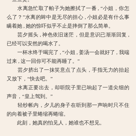
水离急忙取了帕子为她擦拭了一番 , “小姐，你怎
么了？”水离的眸中是无尽的担心 , 小姐必是有什么事
瞒着她 , 她的惊吓似乎不止是摔倒了那么简单。
芸夕摇头 , 神色依旧迷茫，但是意识已渐渐回复 ,
已经可以安然的喝水了。
一杯水终于喝完了 , “小姐 , 姜汤一会就好了 , 我端
过来 , 这一回你可不能再睡了。”
芸夕挤出了一抹笑意点了点头，手指无力的抬起
又放下，“快去吧。”
水离正要出去，却听院子里已响起了一道尖细的
声音，“皇上驾到。”
轻纱帐内，夕儿的身子在听到那一声响时只不住
的向着被子里蜷缩再蜷缩。
此刻，她真的怕见人，她谁也不想见。