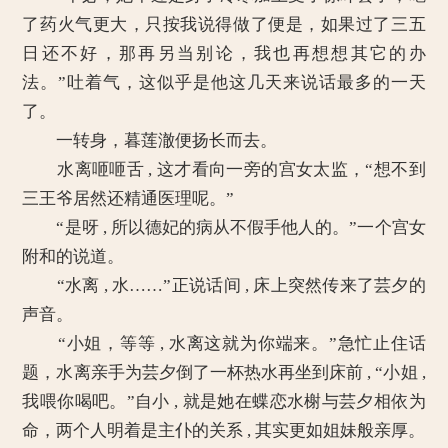
了药火气更大，只按我说得做了便是，如果过了三五
日还不好，那再另当别论，我也再想想其它的办
法。”吐着气，这似乎是他这几天来说话最多的一天
了。
一转身，暮莲澈便扬长而去。
水离咂咂舌 , 这才看向一旁的宫女太监，“想不到
三王爷居然还精通医理呢。”
“是呀 , 所以德妃的病从不假手他人的。”一个宫女
附和的说道。
“水离 , 水……”正说话间 , 床上突然传来了芸夕的
声音。
“小姐，等等 , 水离这就为你端来。”急忙止住话
题，水离亲手为芸夕倒了一杯热水再坐到床前 , “小姐 ,
我喂你喝吧。”自小 , 就是她在蝶恋水榭与芸夕相依为
命，两个人明着是主仆的关系 , 其实更如姐妹般亲厚。