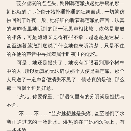
芸夕虚弱的点点头 , 刚刚暮莲澈执起她手腕的那一
刻她就醒了 , 心也开始扑通扑通的狂舞而跳 , 一切就仿
佛回到了昨夜一般 , 她仔细的听着暮莲澈的声音，认真
的与昨夜里她听到的那一记男声相比较，依然是那般
的相象，可是隐隐又觉得有些不象，越想越是迷糊，
甚至连暮莲澈到底说了什么她也未听清楚，只是不住
的在他的声音中寻找着属于昨夜里的记忆。
可是，她还是摇头了，她没有亲眼看到那个树林
中的人 , 所以她真的无法确认那个人便是暮莲澈。那个
人只送了一道声音便消失不见了，倘若真的是他 , 那么
那一句似乎也是好意。
“夕儿 , 你要保重。”那语句里有的分明就是担忧与
不舍。
“不……不……”芸夕越想越是头疼 , 甚至碰倒了水
离正送过来的一汤匙水。湿热落在了她的颈项上，有
一些些烫。