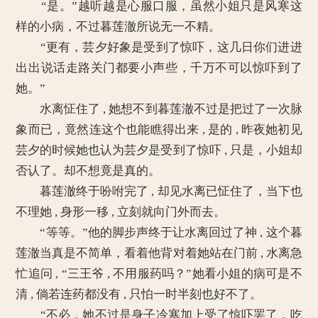
“是。”越听越是心服口服，虽然小姐只是风寒这
样的小病，不过暮莲澈所说无一不精。
“更有，芸夕好象是受到了惊吓，这几日你们进进
出出说话走路关门都要小声些，千万不可以惊吓到了
她。”
水离怔住了 , 她想不到暮莲澈不过是把过了一次脉
象而已，竟然连这个也能瞧得出来 , 是的 , 昨夜她初见
芸夕的时候她也认为芸夕是受到了惊吓 , 只是，小姐却
否认了。却不想竟是真的。
暮莲澈终于吩咐完了 , 却见水离已怔住了，当下也
不理她 , 身形一移 , 立刻就向门外而去。
“等等。”他的脚步声终于让水离回过了神 , 这个暮
莲澈当真是不简单，看着他背对着她站在门前 , 水离急
忙追问 , “三王爷 , 不用服药吗？”她看小姐的病可是不
清 , 倘若连药都没有 , 只怕一时半刻也好不了。
“不必，她不过是身子冷寒加上受了惊吓罢了，吃