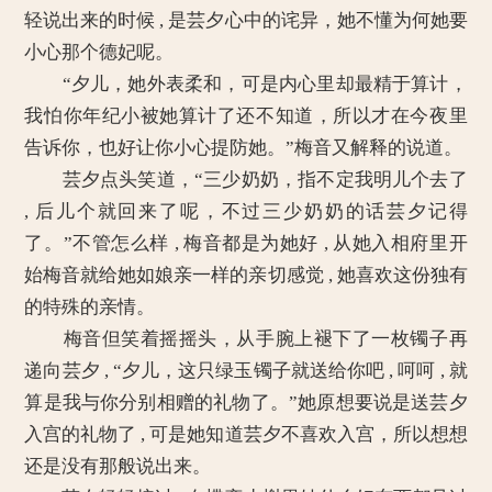
轻说出来的时候 , 是芸夕心中的诧异，她不懂为何她要
小心那个德妃呢。
“夕儿，她外表柔和，可是内心里却最精于算计，
我怕你年纪小被她算计了还不知道，所以才在今夜里
告诉你，也好让你小心提防她。”梅音又解释的说道。
芸夕点头笑道，“三少奶奶，指不定我明儿个去了
, 后儿个就回来了呢，不过三少奶奶的话芸夕记得
了。”不管怎么样 , 梅音都是为她好 , 从她入相府里开
始梅音就给她如娘亲一样的亲切感觉 , 她喜欢这份独有
的特殊的亲情。
梅音但笑着摇摇头，从手腕上褪下了一枚镯子再
递向芸夕 , “夕儿，这只绿玉镯子就送给你吧 , 呵呵 , 就
算是我与你分别相赠的礼物了。”她原想要说是送芸夕
入宫的礼物了 , 可是她知道芸夕不喜欢入宫，所以想想
还是没有那般说出来。