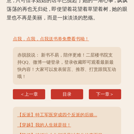
意 , 只可惜李姑姑的话早已搅起了她的一湖心事 , 飘飘
荡荡的再也无归处 , 即使望着花望着草望着树 , 她的眼
里也不再是美丽，而是一抹淡淡的愁殇。
点我，点我，点我送书券免费看书呦！
赤脱脱说： 新书不易，陪伴更难！二层楼书院支
持QQ、微博一键登录，登录收藏即可观看最新最
快内容！大家可以发表留言、推荐、打赏跟我互动
哦！
＜上一章
目录
下一章＞
【反派】特工军医穿成四个反派的后娘...
【穿越】我的人生就是挂！