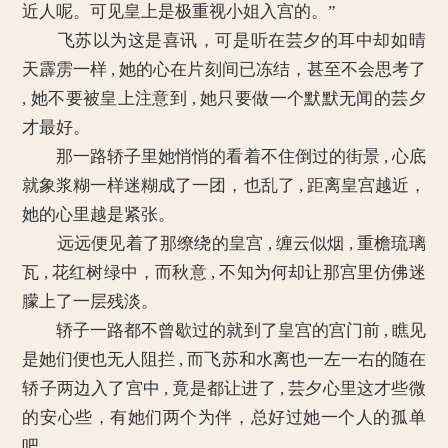
近人呢。可见皇上是极重视小姐入宫的。”
飞苏以为这是喜讯，可是听在芸夕的耳中却如晴
天霹雳一样 , 她的心在片刻间已冻结，甚至不会思考了
, 她不要被皇上注意到 , 她只要做一个默默无闻的芸夕
才最好。
那一路轿子里她悄悄的看着不住倒过的街景 , 心底
就象浆糊一样迷糊成了一团，也乱了 , 距离皇宫越近，
她的心里越是紧张。
远远便见着了那缭绕的皇宫 , 缠云似烟 , 重檐琉璃
瓦 , 花红树绿中，而秋意 , 不知为何却让那宫里仿佛迷
朦上了一层残淡。
轿子一路都不曾歇过的就到了皇宫的宫门前 , 瞧见
是她们便也无人阻拦 , 而飞苏和水离也一左一右的随在
轿子两边入了宫中 , 竟是都让进了 , 芸夕心里这才些微
的安心些，有她们两个为伴，总好过她一个人的孤单
吧。