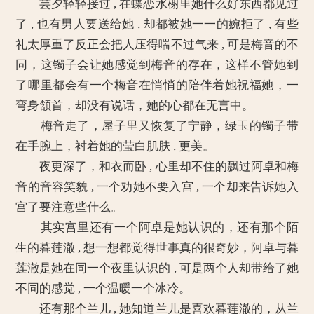
芸夕轻轻接过 , 在蝶恋水榭里她什么好东西都见过
了 , 也有男人要送给她 , 却都被她一一的婉拒了 , 有些
礼太厚重了反正会把人压得喘不过气来 , 可是梅音的不
同，这镯子会让她感觉到梅音的存在，这样不管她到
了哪里都会有一个梅音在悄悄的陪伴着她祝福她，一
弯身颔首，却没有说话，她的心都在无言中。
梅音走了，屋子里又恢复了宁静，绿玉的镯子带
在手腕上，衬着她的莹白肌肤 , 更美。
夜更深了，和衣而卧 , 心里却不住的飘过阿卓和梅
音的音容笑貌 , 一个劝她不要入宫 , 一个却来告诉她入
宫了要注意些什么。
其实宫里还有一个阿卓是她认识的，还有那个陌
生的暮莲澈 , 想一想都觉得世事真的很奇妙，阿卓与暮
莲澈是她在同一个夜里认识的 , 可是两个人却带给了她
不同的感觉 , 一个温暖一个冰冷。
还有那个兰儿 , 她知道兰儿是喜欢暮莲澈的，从兰