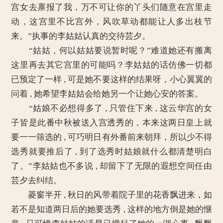
宫女去禀报了我，万不可让你的丫头们随意在宫里走
动，这宫里不比宫外，风吹草动都能让人多出枝节
来。”执事的李姑姑认真的交待芸夕。
“姑姑，何以姑姑要说暂时呢？”难道她还有搬离
这里再去其它宫里的可能吗？李姑姑的话仿佛一切都
已预定了一样 , 可是她不要这样的结果呀，小心翼翼的
问着 , 她希望李姑姑会给她另一个让她心安的答案。
“姑娘不必想得多了 , 只管住下来 , 这云华宫的女
子皆是此番中秋被送入宫透秀的，本来这两日皇上就
要一一筛选的 , 可巧明日有外番前来朝拜，所以少不得
选秀就要推后了 , 到了选秀时姑娘就什么都清楚明白
了。”李姑姑也不多说 , 却留下了无限的遐想空间任由
芸夕去纠结。
菱窗半开 , 秋日的风带着院子里的花香飘进来，如
若不是知道两日后的她要选秀 , 这样的地方倒是她的惬