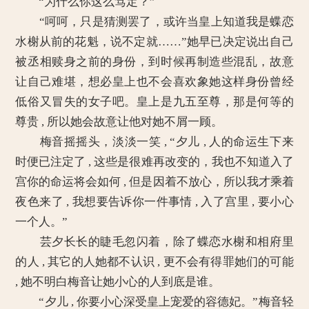
“为什么你这么笃定？”
“呵呵，只是猜测罢了，或许当皇上知道我是蝶恋
水榭从前的花魁，说不定就……”她早已决定说出自己
被丞相赎身之前的身份，到时候再制造些混乱，故意
让自己难堪，想必皇上也不会喜欢象她这样身份曾经
低俗又冒失的女子吧。皇上是九五至尊，那是何等的
尊贵 , 所以她会故意让他对她不屑一顾。
梅音摇摇头，淡淡一笑 , “夕儿 , 人的命运生下来
时便已注定了 , 这些是很难再改变的，我也不知道入了
宫你的命运将会如何 , 但是因着不放心，所以我才乘着
夜色来了 , 我想要告诉你一件事情 , 入了宫里 , 要小心
一个人。”
芸夕长长的睫毛忽闪着，除了蝶恋水榭和相府里
的人 , 其它的人她都不认识 , 更不会有得罪她们的可能
, 她不明白梅音让她小心的人到底是谁。
“夕儿 , 你要小心深受皇上宠爱的容德妃。”梅音轻