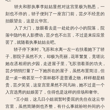
轿夫和那执事李姑姑显然对这宫里极为熟悉，一
刻也不停的，轿子便到了一座宫门前，芸夕不经意的
抬眼望去，这是云华宫。
入了大门，放眼看去是一处处的小小的院落，院
落中隐约有人影攒动 , 芸夕也不出言，不过是来应应景
罢了 , 就随着执事姑姑去吧。
轿子停下来时 , 飞苏和水离一左一右扶着她下了轿
子 , 那院子虽然不大，却极为亮丽 , 花草繁复，竟堪比
她在丞相府的夕园 , 走进屋子里 , 飞苏沏着茶的功夫 ,
芸夕悄悄打量了一下她所在的屋子，虽然布置简洁 , 但
是一桌一椅甚至一个茶杯都不是普通之物 , 样样都是精
贵 , 芸夕笑笑 , 这皇宫里果然不同凡响 , 她不过是一个
入宫选秀的姑娘罢了，住得也是这样的排场和奢华。
“王小姐，这几日小姐就暂时委屈的先住在这云华
宫里，虽然简陋倒也齐整，有什么事就吩咐外间的小