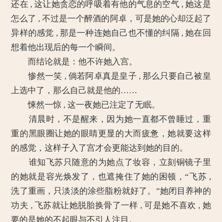
还在 , 这让她贪恋的呼吸着有他的气息的空气 , 她这是
怎么了 , 不过是一个醉酒的阿卓，可是她的心却泛起了
异样的感觉 , 那是一种连她自己也不懂的纠隔 , 她在回
想着他出现后的每一个瞬间。
而结论就是：他不许她入宫。
惨然一笑 , 倘若阿卓真是皇子 , 那么只要自己被皇
上选中了，那么自己就是他的……
悚然一惊 , 这一夜她已注定了无眠。
清晨时，不是醒来，因为她一直都不曾睡过，重
重的黑眼圈让她的眼睛更显的大而疲惫，她就要这样
的感觉，这样子入了宫才会更能达到她的目的。
谁知飞苏只随意的为她点了妆容，立刻铜镜子里
的她就是容光焕发了，也遮掩住了她的困顿，“飞苏 ,
洗了重画，只淡淡的涂些脂粉就好了。”她闭目养神的
功夫 , 飞苏就让她脱胎换骨了一样 , 可是她不喜欢 , 她
要的是她的不起眼与不引人注目。