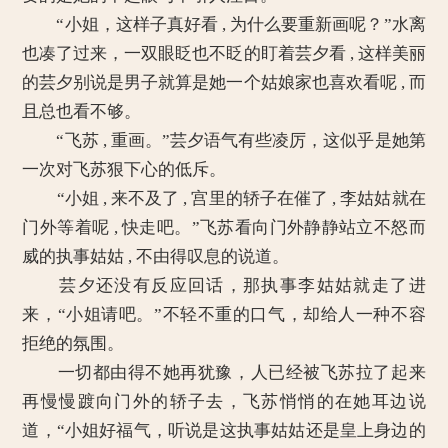
“小姐，这样子真好看 , 为什么要重新画呢？”水离
也凑了过来，一双眼眨也不眨的盯着芸夕看 , 这样美丽
的芸夕别说是男子就算是她一个姑娘家也喜欢看呢 , 而
且总也看不够。
“飞苏 , 重画。”芸夕语气有些凌厉，这似乎是她第
一次对飞苏狠下心的低斥。
“小姐 , 来不及了 , 宫里的轿子在催了 , 李姑姑就在
门外等着呢 , 快走吧。”飞苏看向门外静静站立不怒而
威的执事姑姑 , 不由得叹息的说道。
芸夕还没有反应回话，那执事李姑姑就走了进
来，“小姐请吧。”不轻不重的口气，却给人一种不容
拒绝的氛围。
一切都由得不她再犹豫，人已经被飞苏拉了起来
再慢慢踱向门外的轿子去，飞苏悄悄的在她耳边说
道，“小姐好福气，听说是这执事姑姑还是皇上身边的