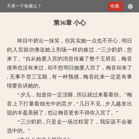
不来一个收藏么？
>
媚倾天下：妖孽王爷别乱来
收藏
第36章 小心
×
第36章 小心
眸目中挤出一抹笑，但其实她一点也不开心 , 明日
的入宫就仿佛送她上刑场一样的难过 , “三少奶奶 , 您
来了。”自从她要入宫的消息传遍了整个王府后，梅音
便再也没有来过 , 却不想明日她要入宫了，梅音却来了
, 无事不登三宝殿 , 有一种预感 , 梅音此来一定是有事
情要告诉她的。
“夕儿，知道你一定没睡 , 所以就过来看看你。”梅
音上下打量着烛光中的芸夕 , “几日不见 , 夕儿越发出
脱的丰盈美丽了 , 也让梅音更舍不得你入宫了。”
“三少奶奶 , 只是走一场过程罢了，我应该不会被
选中的。”