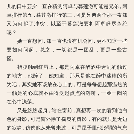
儿的口中芸夕一直在猜测阿卓与暮莲澈可能是兄弟 , 阿
卓排行第五 , 暮莲澈排行第三 , 可是兄弟两个那一夜却
又为何起了冲突，以至于暮莲澈要将阿卓赶尽杀绝
呢？
她一直想问 , 却一直也没有机会问 , 更不知这一些
要如何问起，总之，一切都是一团乱，更是一些古
怪。
指腹触到红唇上，那是阿卓在醉酒中迷乱的触过
的地方，他醉了，她知道，那只是他在醉中迷糊的所
为吧，其实她不该放在心上的 , 可是每每想起那温热的
一触她的心底就不由得泛起点点的涟漪，一圈一圈的
在心中涤荡。
又是悠悠起身 , 站在窗前 , 真想再一次的看到他白
色的身影 , 可是窗外除了摇曳的树影，有的就只是无边
的寂静 , 仿佛他从未曾来过，可是屋子里他淡弱的气息