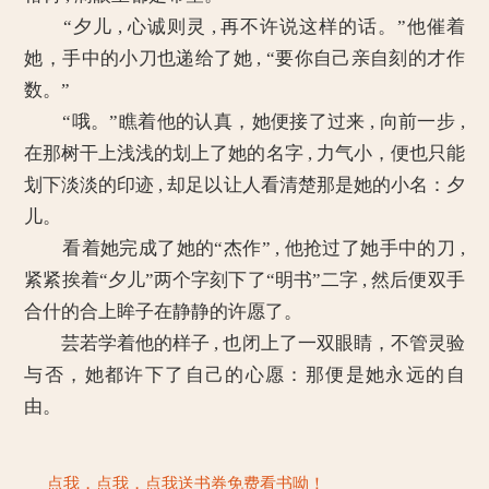
“夕儿 , 心诚则灵 , 再不许说这样的话。”他催着
她，手中的小刀也递给了她 , “要你自己亲自刻的才作
数。”
“哦。”瞧着他的认真，她便接了过来 , 向前一步 ,
在那树干上浅浅的划上了她的名字 , 力气小，便也只能
划下淡淡的印迹 , 却足以让人看清楚那是她的小名：夕
儿。
看着她完成了她的“杰作” , 他抢过了她手中的刀 ,
紧紧挨着“夕儿”两个字刻下了“明书”二字 , 然后便双手
合什的合上眸子在静静的许愿了。
芸若学着他的样子 , 也闭上了一双眼睛，不管灵验
与否，她都许下了自己的心愿：那便是她永远的自
由。
点我，点我，点我送书券免费看书呦！