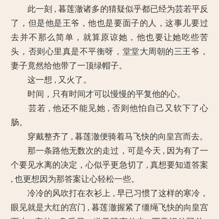
此一刻 , 暮莲澈诸多的猜疑似乎都已经为芸若平反
了，但是他是王爷，他也是要面子的人，这事儿要过
去并不那么简单，就算原谅她，他也要让她吃些苦
头，否则心里真是不平衡呀，堂堂大周朝的三王爷，
妻子竟然给他带了一顶绿帽子。
这一想 , 又火了。
时间，只有时间才可以慢慢的平复他的心。
芸若 , 他还不能见她 , 否则他怕自己又软下了心
肠。
穿戴整齐了 , 暮莲澈便骑着马飞快的向皇宫而去。
那一条路他无数次的走过，可是今天 , 因为有了一
个要见水离的决定，心似乎更急切了 , 真想要知道答案
, 也更想因为那答案让心轻松一些。
冷冷的风吹打在衣衫上 , 早已习惯了这样的寒冷，
眼见就是大红的宫门 , 暮莲澈握紧了缰绳飞快的向皇宫