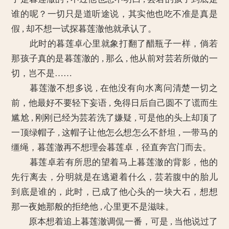
谁的呢？一切只是道听途说，其实他也吃不准是真是
假 , 却不想一试探暮莲澈他就承认了。
此时的暮莲卓心里就象打翻了醋瓶子一样，倘若
那孩子真的是暮莲澈的 , 那么 , 他从前对芸若所做的一
切，岂不是……
暮莲澈不想多说 , 在他没有向水离问清楚一切之
前，他最好不要轻下妄语 , 免得日后自己圆不了谎而生
尴尬 , 刚刚已经为芸若洗了嫌疑 , 可是他的头上却顶了
一顶绿帽子 , 这帽子让他怎么想怎么不舒坦 , 一带马的
缰绳，暮莲澈再不想理会暮莲卓，径直奔宫门而去。
暮莲卓若有所思的望着马上暮莲澈的背影，他的
先行离去，分明就是在逃避着什么，芸若腹中的胎儿
到底是谁的，此时，已成了他心头的一块大石，想想
那一夜她那般的拒绝他 , 心里更不是滋味。
原本想着追上暮莲澈调侃一番，可是 , 当他说过了