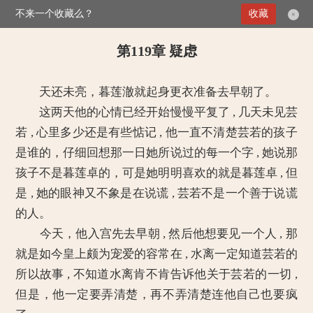
不来一个收藏么？
>
媚倾天下：妖孽王爷别乱来
第119章 疑虑
收藏
×
第119章 疑虑
天还未亮，暮莲澈就起身更衣准备去早朝了。
这两天他的心情已经开始慢慢平复了 , 几天未见芸
若 , 心里多少还是有些惦记 , 他一直不清楚芸若的孩子
是谁的，仔细回想那一日她所说过的每一个字 , 她说那
孩子不是暮莲卓的，可是她明明喜欢的就是暮莲卓 , 但
是 , 她的眼神又不象是在说谎 , 芸若不是一个善于说谎
的人。
今天，他入宫先去早朝 , 然后他想要见一个人 , 那
就是如今皇上颇为宠爱的容常在 , 水离一定知道芸若的
所以故事 , 不知道水离肯不肯告诉他关于芸若的一切 ,
但是，他一定要弄清楚，再不弄清楚连他自己也要疯