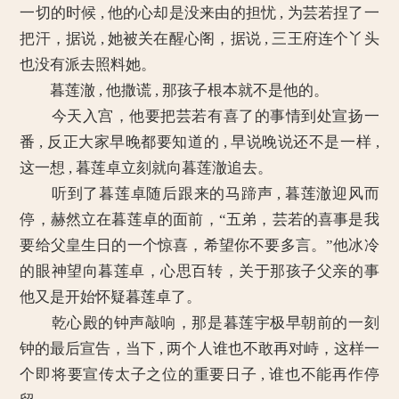
一切的时候 , 他的心却是没来由的担忧 , 为芸若捏了一
把汗，据说 , 她被关在醒心阁，据说 , 三王府连个丫头
也没有派去照料她。
暮莲澈 , 他撒谎 , 那孩子根本就不是他的。
今天入宫，他要把芸若有喜了的事情到处宣扬一
番 , 反正大家早晚都要知道的 , 早说晚说还不是一样 ,
这一想 , 暮莲卓立刻就向暮莲澈追去。
听到了暮莲卓随后跟来的马蹄声 , 暮莲澈迎风而
停，赫然立在暮莲卓的面前，“五弟，芸若的喜事是我
要给父皇生日的一个惊喜，希望你不要多言。”他冰冷
的眼神望向暮莲卓，心思百转，关于那孩子父亲的事
他又是开始怀疑暮莲卓了。
乾心殿的钟声敲响，那是暮莲宇极早朝前的一刻
钟的最后宣告，当下 , 两个人谁也不敢再对峙，这样一
个即将要宣传太子之位的重要日子 , 谁也不能再作停