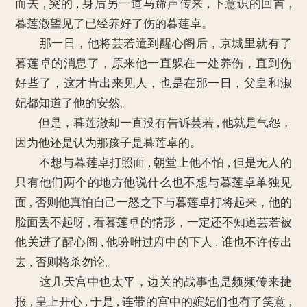
而去 , 突的 , 身后另一道马蹄声传来 , 下意识的回首 ,
暮莲澈望见了已经养好了伤的暮莲卓。
那一日，他将芸若遣到醒心阁后，京城里就有了
暮莲卓的消息了，原来他一直躲在一处养伤，直到伤
好些了，这才肯出来见人，也是在那一日，父皇和淑
妃都知道了他的安然。
但是，暮莲澈却一直没有告诉芸若 , 他就是气怨，
因为他还是认为那孩子是暮莲卓的。
不想与暮莲卓打照面 , 朝堂上他不怕 , 但是无人的
只有他们两个的地方他说什么也不想与暮莲卓单独见
面 , 否则他真怕自己一怒之下与暮莲卓打将起来，他的
脸面丢不起呀 , 看暮莲卓的情形，一定还不知道芸若被
他关进了醒心阁 , 他吩咐过府中的下人 , 谁也不许传出
去 , 否则格杀勿论。
这几天宫中也太平，边关的战事也是频频传来捷
报 , 皇上开心 , 于是 , 连带的宫中的嫔妃们也有了笑意 ,