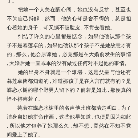
了。
把她一个人关在醒心阁，她也没有反抗，甚至也
不为自己辩解，然而，他的心却是舍不得的，总是担
心着她的身子，却又撕不破脸皮 , 不肯去看她。
纠结了许久的心里都是惦念，如果他确认那个孩
子不是暮莲卓的 , 如果他确认那个孩子不是她故意才有
的 , 那么 , 他会原谅她，必竟那是在大婚前发生的事情
, 大婚后她一直乖乖的没有做过任何对不起他的事情。
她的出身本身就是一个难堪，这是父皇与他还有
暮莲卓皆都知道的 , 难道那孩子是在入宫前就有的？是
蝶恋水榭的哪个野男人留下的？倘若是如此 , 那便真的
怪不得芸若了。
芸若在蝶恋水榭里的名声他比谁都清楚明白 , 为了
洁身自好她拼命作画，这些他早知道 , 也便是因为如此
, 所以他才包养了她那么久 , 却不想 , 竟然在不知不觉
间爱上了她了。