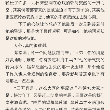
轻松了许多，几日来憋闷在心底的郁闷突然间一扫而
空 , 其实倘若芸若真的是被逼迫才有了孩子的 , 其实他
更应该给她安慰才是 , 他真的不该把她送去醒心阁。
一下子的心软让他想起了他最后一次见到芸若时
她的昏迷，那是为了暮莲卓呀 , 可是如今 , 她的阿卓却
是这般的对待她。
人心 , 真的很难测。
紧接着 , 另一个问题接踵而来 , “五弟，你的消息
好灵通呀，难道，你有去过我府中吗？”他的语气突的
转为冰冷，猛然想起他丢失的那一块玉牌，那个他追
了许久也未曾追到的偷盗者，那身影与暮莲卓似乎有
着那么一些些象。
“三哥真是，这么大喜的事应该早些通知大家才
是，快过年了 , 又要赶上父皇的生辰，三哥这是给我们
皇家添喜呢。”嘲弄的望着暮莲澈 , 暮莲卓才不信那孩
子是暮莲澈的 , 不过他也想不明白 , 芸若的孩子到底是