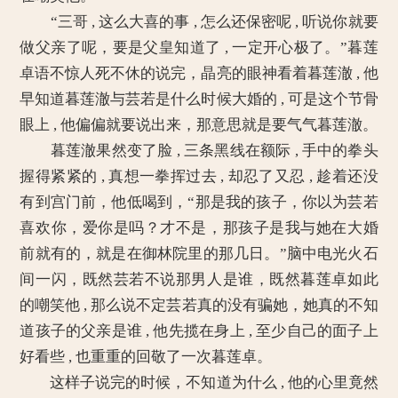
“三哥 , 这么大喜的事 , 怎么还保密呢 , 听说你就要
做父亲了呢，要是父皇知道了 , 一定开心极了。”暮莲
卓语不惊人死不休的说完，晶亮的眼神看着暮莲澈 , 他
早知道暮莲澈与芸若是什么时候大婚的 , 可是这个节骨
眼上 , 他偏偏就要说出来，那意思就是要气气暮莲澈。
暮莲澈果然变了脸 , 三条黑线在额际 , 手中的拳头
握得紧紧的 , 真想一拳挥过去 , 却忍了又忍 , 趁着还没
有到宫门前，他低喝到，“那是我的孩子，你以为芸若
喜欢你，爱你是吗？才不是，那孩子是我与她在大婚
前就有的，就是在御林院里的那几日。”脑中电光火石
间一闪，既然芸若不说那男人是谁，既然暮莲卓如此
的嘲笑他 , 那么说不定芸若真的没有骗她，她真的不知
道孩子的父亲是谁 , 他先揽在身上 , 至少自己的面子上
好看些 , 也重重的回敬了一次暮莲卓。
这样子说完的时候，不知道为什么 , 他的心里竟然