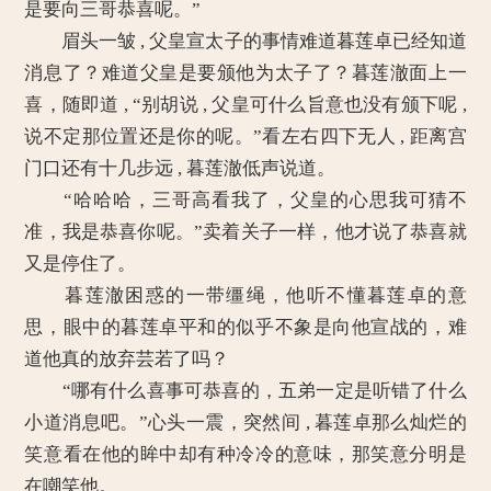
是要向三哥恭喜呢。”
眉头一皱 , 父皇宣太子的事情难道暮莲卓已经知道
消息了？难道父皇是要颁他为太子了？暮莲澈面上一
喜，随即道 , “别胡说 , 父皇可什么旨意也没有颁下呢 ,
说不定那位置还是你的呢。”看左右四下无人 , 距离宫
门口还有十几步远 , 暮莲澈低声说道。
“哈哈哈，三哥高看我了，父皇的心思我可猜不
准，我是恭喜你呢。”卖着关子一样，他才说了恭喜就
又是停住了。
暮莲澈困惑的一带缰绳，他听不懂暮莲卓的意
思，眼中的暮莲卓平和的似乎不象是向他宣战的，难
道他真的放弃芸若了吗？
“哪有什么喜事可恭喜的，五弟一定是听错了什么
小道消息吧。”心头一震，突然间 , 暮莲卓那么灿烂的
笑意看在他的眸中却有种冷冷的意味，那笑意分明是
在嘲笑他。