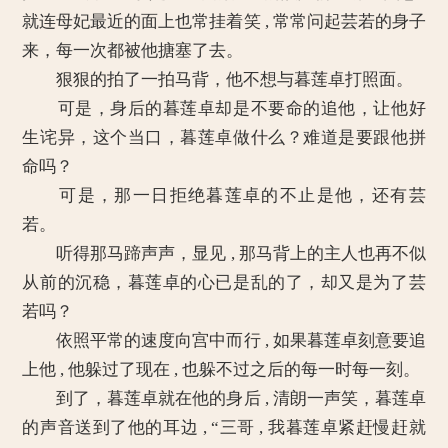
就连母妃最近的面上也常挂着笑 , 常常问起芸若的身子
来，每一次都被他搪塞了去。
狠狠的拍了一拍马背，他不想与暮莲卓打照面。
可是，身后的暮莲卓却是不要命的追他，让他好
生诧异，这个当口，暮莲卓做什么？难道是要跟他拼
命吗？
可是，那一日拒绝暮莲卓的不止是他，还有芸
若。
听得那马蹄声声，显见 , 那马背上的主人也再不似
从前的沉稳，暮莲卓的心已是乱的了，却又是为了芸
若吗？
依照平常的速度向宫中而行 , 如果暮莲卓刻意要追
上他 , 他躲过了现在 , 也躲不过之后的每一时每一刻。
到了，暮莲卓就在他的身后 , 清朗一声笑，暮莲卓
的声音送到了他的耳边 , “三哥 , 我暮莲卓紧赶慢赶就