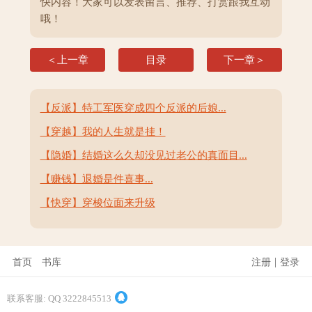
快内容！大家可以发表留言、推荐、打赏跟我互动
哦！
＜上一章
目录
下一章＞
【反派】特工军医穿成四个反派的后娘...
【穿越】我的人生就是挂！
【隐婚】结婚这么久却没见过老公的真面目...
【赚钱】退婚是件喜事...
【快穿】穿梭位面来升级
|
首页
书库
注册
登录
联系客服: QQ 3222845513