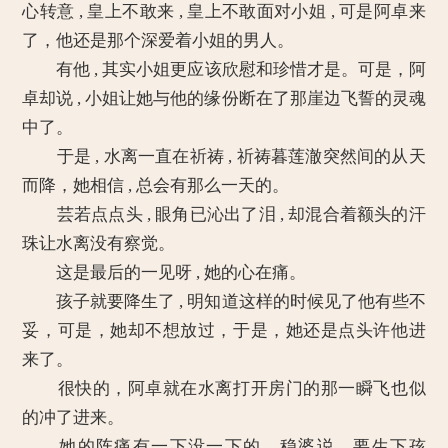
心转意 , 皇上不敢来 , 皇上不敢面对小姐 , 可是阿卓来
了，他还是那个深爱着小姐的男人。
有他 , 其实小姐更应该欣慰和珍惜才是。可是，阿
卓却说 , 小姐让她与他的缘份断在了那崖边飞誓的灵魂
中了。
于是 , 水离一直在祈祷 , 祈祷暮莲澈突然间的从天
而降，她相信 , 总会有那么一天的。
芸若点点头 , 眼角已沁出了泪 , 却混合着额头的汗
珠让水离没有察觉。
这是最后的一见呀 , 她的心在痛。
孩子就要降生了 , 明知道这样的时候见了他有些不
妥，可是，她却不想放过，于是，她还是点头许他进
来了。
很快的，阿卓就在水离打开房门的那一瞬飞也似
的冲了进来。
她的阵痛有一下没一下的，稳婆说，要生下孩