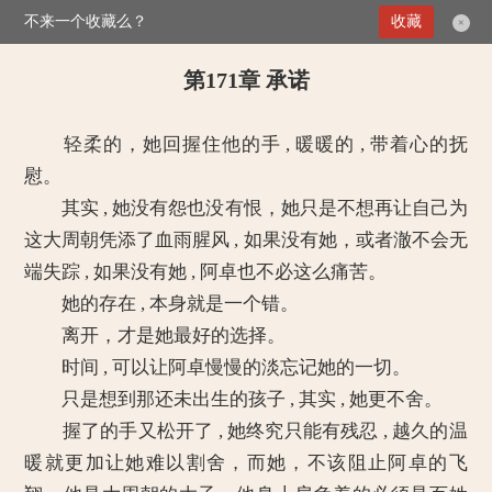
不来一个收藏么？
>
媚倾天下：妖孽王爷别乱来
第171章 承诺
收藏
×
第171章 承诺
轻柔的，她回握住他的手 , 暖暖的 , 带着心的抚
慰。
其实 , 她没有怨也没有恨，她只是不想再让自己为
这大周朝凭添了血雨腥风 , 如果没有她，或者澈不会无
端失踪 , 如果没有她 , 阿卓也不必这么痛苦。
她的存在 , 本身就是一个错。
离开，才是她最好的选择。
时间 , 可以让阿卓慢慢的淡忘记她的一切。
只是想到那还未出生的孩子 , 其实 , 她更不舍。
握了的手又松开了 , 她终究只能有残忍 , 越久的温
暖就更加让她难以割舍，而她，不该阻止阿卓的飞