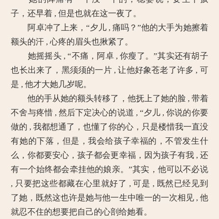
子，还早着 , 但是也就在这一夜了。
阿卓冲了上来，“夕儿 , 痛吗？”他的大手为她擦着
额头的汗 , 心疼的眉头也揪紧了。
她摇摇头 , “不痛，阿卓 , 你瘦了。”其实还有胡子
也长出来了，黑须须的一片 , 让他好象苍老了许多 , 可
是 , 他才大她几岁呢。
他的手从她的额头转移了，他抚上了她的脸 , 带着
不舍与疼惜 , 然后下定决心的说道 , “夕儿 , 你说的你要
做的 , 我都想通了，也懂了你的心，只是楼惜我一直没
有她的下落，但是，我会给孩子幸福的，不管发生什
么，你都要安心，孩子都会更幸福，因为孩子有我 , 还
有一个始终都会牵挂他的娘亲。”其实，他可以不必说
, 只要把这些都藏在心里就好了 , 可是 , 既然已经见到
了她，既然这也许是她与他一生中唯一的一次相见 , 他
就忍不住的想要把自己的心剖给她看。