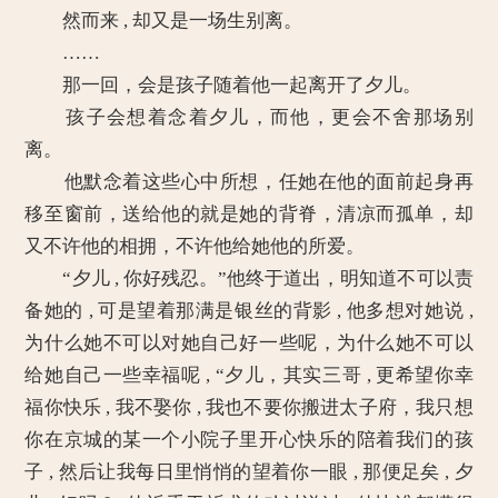
然而来 , 却又是一场生别离。
……
那一回，会是孩子随着他一起离开了夕儿。
孩子会想着念着夕儿，而他，更会不舍那场别
离。
他默念着这些心中所想，任她在他的面前起身再
移至窗前，送给他的就是她的背脊，清凉而孤单，却
又不许他的相拥，不许他给她他的所爱。
“夕儿 , 你好残忍。”他终于道出，明知道不可以责
备她的 , 可是望着那满是银丝的背影 , 他多想对她说 ,
为什么她不可以对她自己好一些呢，为什么她不可以
给她自己一些幸福呢 , “夕儿，其实三哥 , 更希望你幸
福你快乐 , 我不娶你 , 我也不要你搬进太子府，我只想
你在京城的某一个小院子里开心快乐的陪着我们的孩
子 , 然后让我每日里悄悄的望着你一眼 , 那便足矣 , 夕