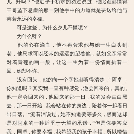
儿 , 好吗？”他近乎于祈求的劝过说过 , 他比谁都懂得
三哥坠下悬崖的那一刻他手中的力道就是要送给他与
芸若永远的幸福。
可是这些，为什么夕儿不懂呢？
为什么呀？
他的心在滴血，他不再奢求他与她一生白头到
老，他只求可以经常的远远的望着他，就如父亲常常
对着青莲的画一般，让这一生为着一份情而执着一
回，她却不许。
没有回头，他的每一个字她都听得清楚，“阿卓，
你知道吗？其实我一直有种感觉 , 澈会回来的，真的 ,
他一定会回来的 , 他回来的那一日 , 我的发会由白黑
去，那一日开始 , 我会站在你的身边，陪着你一起看日
出日落。”流着泪说过 , 她不知道要等多久 , 然而这却
是对阿卓的一种近乎于无望的承诺 , “但是你要答应
我，阿卓 , 你要幸福 , 我希望我的孩子幸福 , 所以楼惜