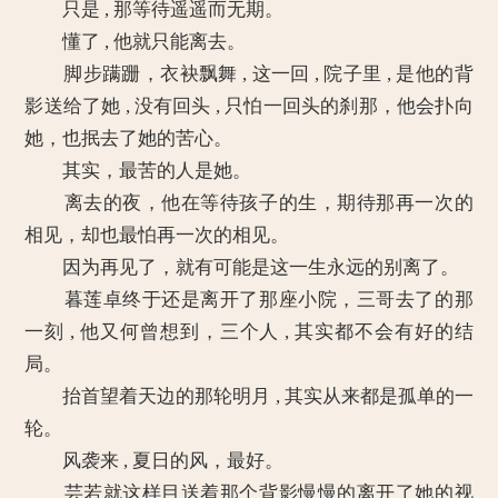
只是 , 那等待遥遥而无期。
懂了 , 他就只能离去。
脚步蹒跚，衣袂飘舞 , 这一回 , 院子里 , 是他的背
影送给了她 , 没有回头 , 只怕一回头的刹那，他会扑向
她，也抿去了她的苦心。
其实，最苦的人是她。
离去的夜，他在等待孩子的生，期待那再一次的
相见，却也最怕再一次的相见。
因为再见了，就有可能是这一生永远的别离了。
暮莲卓终于还是离开了那座小院，三哥去了的那
一刻 , 他又何曾想到，三个人 , 其实都不会有好的结
局。
抬首望着天边的那轮明月 , 其实从来都是孤单的一
轮。
风袭来 , 夏日的风，最好。
芸若就这样目送着那个背影慢慢的离开了她的视