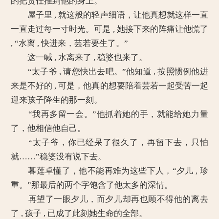
的把责任推到他的身上。
屋子里 , 就这般的轻声细语，让他真想就这样一直
一直走过每一寸时光。可是 , 她接下来的阵痛让他慌了
, “水离 , 快进来，芸若要生了。”
这一喊 , 水离来了 , 稳婆也来了。
“太子爷 , 请您快出去吧。”他知道 , 按照惯例他进
来是不好的 , 可是，他真的想要陪着芸若一起受苦一起
迎来孩子降生的那一刻。
“我再多留一会。”他抓着她的手，就能给她力量
了，他相信他自己。
“太子爷，你已经呆了很久了，再留下去，只怕
就……”稳婆没有说下去。
暮莲卓懂了，他不能再难为这些下人，“夕儿 , 珍
重。”那最后的两个字饱含了他太多的深情。
再望了一眼夕儿，而夕儿却再也顾不得他的离去
了 , 孩子 , 已成了此刻她生命的全部。