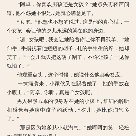
“阿卓，你喜欢男孩还是女孩？”她点头再轻声问
道 , 他不怨她不恨她 , 她就心满意足了。
“女孩。”他想也不想的说过 , 这是他的真心话，一
个女孩 , 会让他的夕儿永远的就在他的身边。
“嗯 , 女孩吧 , 我会让她陪着你让你不再孤单。”她
伸手 , 手指抚着他短短的胡子 , 扎的手生生的疼，她却
笑了，“一会儿就去把这胡子刮了，不许让孩子一见你
就怕了。”
他郑重点头，这个时候，她说什么他都会答应。
一抹痛袭来，小家伙又在踢着她了，她的手放在
小腹上，“阿卓 , 你听，真是个女孩呢。”
男人果然乖乖的倾身贴在她的小腹上 , 细细的聆听
和感觉着她腹中孩子的跃动 , “夕儿 , 她比你淘气多
了。”
“那是因为她爹从小就淘气。”她呵呵的笑，轻松