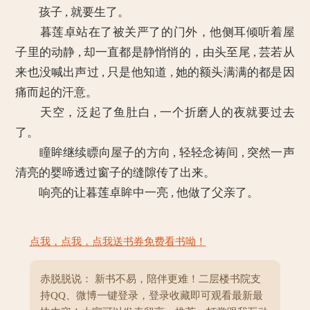
孩子 , 就要生了。
暮莲卓站在了被关严了的门外，他侧耳倾听着屋
子里的动静 , 却一直都是静悄悄的，由头至尾 , 芸若从
来也没喊出声过 , 只是他知道 , 她的额头满满的都是因
痛而起的汗意。
天空，泛起了鱼肚白 , 一个折磨人的夜就要过去
了。
瞳眸继续瞟向屋子的方向 , 轻轻念祷间 , 突然一声
清亮的婴啼透过窗子的缝隙传了出来。
响亮的让暮莲卓眸中一亮 , 他做了父亲了。
点我，点我，点我送书券免费看书呦！
赤脱脱说： 新书不易，陪伴更难！二层楼书院支
持QQ、微博一键登录，登录收藏即可观看最新最