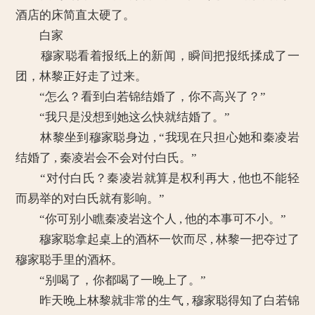
酒店的床简直太硬了。
白家
穆家聪看着报纸上的新闻，瞬间把报纸揉成了一
团，林黎正好走了过来。
“怎么？看到白若锦结婚了，你不高兴了？”
“我只是没想到她这么快就结婚了。”
林黎坐到穆家聪身边 , “我现在只担心她和秦凌岩
结婚了 , 秦凌岩会不会对付白氏。”
“对付白氏？秦凌岩就算是权利再大 , 他也不能轻
而易举的对白氏就有影响。”
“你可别小瞧秦凌岩这个人 , 他的本事可不小。”
穆家聪拿起桌上的酒杯一饮而尽 , 林黎一把夺过了
穆家聪手里的酒杯。
“别喝了，你都喝了一晚上了。”
昨天晚上林黎就非常的生气 , 穆家聪得知了白若锦