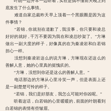
叶朗一边开车一边听着 , 实在是搞不懂前天晚上到
底发生了什么事情。
难道自家总裁昨天早上顶着一个黑眼圈是因为这
件事情？
“若锦 , 你就别在道歉了 , 我没事，你只要和凌总
好好的就好 , 千万不要因为我在和凌总吵架了。”方琳
做出一副大度的样子，好像真的在为秦凌岩和白若锦
担心一样。
没想到秦凌岩这么的说方琳，方琳现在还这么的
善解人意，她的心里真的挺愧疚的。
“方琳，没想到你还是这么的善解人意。”
电话那边的方琳从心里冷笑一声，但是表面上还
是一副楚楚可怜的样子。
“若锦，我们是好朋友，我怎么可能对你凶呢。”
听着这话，白若锦的心里暖暖的 , 前面的叶朗看到
白若锦的表情有些皱眉。