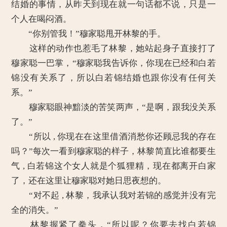
结婚的事情，从昨天到现在就一句话都不说，只是一
个人在喝闷酒。
“你别管我！”穆家聪甩开林黎的手。
这样的动作也惹毛了林黎，她站起身子直接打了
穆家聪一巴掌，“穆家聪我告诉你，你现在已经和白若
锦没有关系了，所以白若锦结婚也跟你没有任何关
系。”
穆家聪眼神黯淡的苦笑两声，“是啊，跟我没关系
了。”
“所以 , 你现在在这里借酒消愁你还顾忌我的存在
吗？”每次一看到穆家聪的样子，林黎简直比谁都要生
气 , 白若锦这个女人就是个狐狸精，现在都离开白家
了，还在这里让穆家聪对她日思夜想的。
“对不起 , 林黎，我承认我对若锦的感觉并没有完
全的消失。”
林黎握紧了拳头，“所以呢？你要去找白若锦