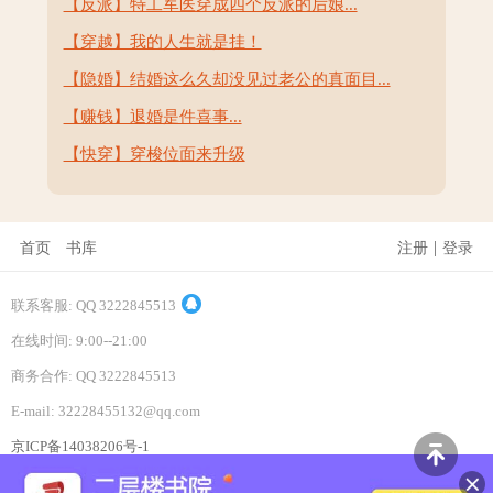
【反派】特工军医穿成四个反派的后娘...
【穿越】我的人生就是挂！
【隐婚】结婚这么久却没见过老公的真面目...
【赚钱】退婚是件喜事...
【快穿】穿梭位面来升级
|
首页
书库
注册
登录
联系客服: QQ 3222845513
在线时间: 9:00--21:00
商务合作: QQ 3222845513
E-mail: 32228455132@qq.com
京ICP备14038206号-1