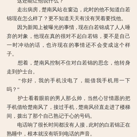
这还能让他说什么？
走出病房 , 楚南风站在窗边，此时的他不知道白若
锦现在怎么样了？更不知道天天有没有哭着要找他。
因为新闻上被曝光的事情 , 现在白若锦成了人人唾
弃的对象，他现在真的很对不起白若锦，要不是自己
一时冲动的话，也许现在的事情还不会变成这个样
子。
想着，楚南风控制不住对白若锦的思念，他转身
走到护士台。
“你好，我的手机没电了，能借我手机用一下
吗？”
护士看着眼前的男人那么帅，当然心甘情愿的把
手机借给楚南风了，接过手机 , 楚南风径直走进了楼梯
间，拨出了那个自己熟记于心的号码。
电话响了很长时间都没有人接 , 此时的白若锦正在
熟睡中，根本就没有听到电话的声音。