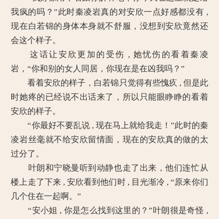
我疯的吗？”此时秦凌岩真的对安欣一点好感都没有 ,
现在白若锦的身体本身就不舒服，没想到安欣竟然还
会这个样子。
这话让安欣更加的受伤 , 她忧伤的看着秦凌
岩，“你和别的女人同居，你现在是在凶我吗？”
看着安欣的样子，白若锦只觉得有些愧疚 , 但是此
时她疼的已经说不出话来了，所以只能眼睁睁的看着
安欣的样子。
“你最好不要乱说 , 现在马上就给我走！”此时的秦
凌岩丝毫就不给安欣留情面，现在的安欣真的做的太
过分了。
叶朗和宁晓曼听到动静也走了出来，他们连忙从
楼上走了下来 , 安欣看到他们时 , 目光渐冷 , “原来你们
几个住在一起啊。”
“安小姐 , 你是怎么找到这里的？”叶朗很是奇怪 ,