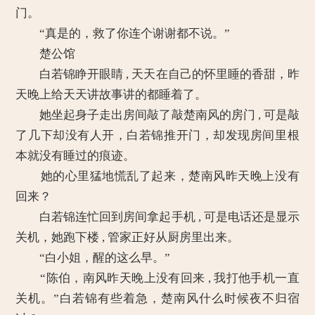
门。
“真是的，救了你连个谢谢都不说。”
楚公馆
白若锦睁开眼睛 , 天天在自己的怀里睡的香甜，昨
天晚上给天天讲故事讲的都睡着了。
她坐起身子走出房间敲了敲楚南风的房门 , 可是敲
了几下却没有人开，白若锦推开门，却发现房间里根
本就没有睡过的痕迹。
她的心里猛地慌乱了起来，楚南风昨天晚上没有
回来？
白若锦连忙回到房间拿起手机 , 可是电话还是显示
关机，她跑下楼 , 管家正好从厨房里出来。
“白小姐，醒的这么早。”
“陈伯，南风昨天晚上没有回来 , 我打他手机一直
关机。”白若锦有些着急，楚南风什么时候夜不归宿