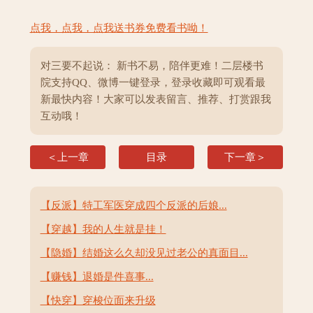
点我，点我，点我送书券免费看书呦！
对三要不起说： 新书不易，陪伴更难！二层楼书
院支持QQ、微博一键登录，登录收藏即可观看最
新最快内容！大家可以发表留言、推荐、打赏跟我
互动哦！
＜上一章
目录
下一章＞
【反派】特工军医穿成四个反派的后娘...
【穿越】我的人生就是挂！
【隐婚】结婚这么久却没见过老公的真面目...
【赚钱】退婚是件喜事...
【快穿】穿梭位面来升级