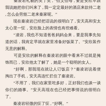
秦凌岩礼貌的笑了笑 , “伯父伯母 , 要是安欣早跟
我说她把你们叫来了 , 我一定定最好的酒店来款待二老
, 怎么会劳烦二老来秦家呢。”
现在秦凌岩已经把话说的很明白了 , 安天高和安太
太心里一怔，安欣脸上的表情也有些难看。
“凌岩 , 我也不知道爸爸妈妈会来，要是我事先知
道的话，我肯定早就在家里准备好饭菜了。”安欣装作
无意的解释。
可是安欣的解释在秦凌岩的眼中看来不过就是掩
饰而已，安欣他太了解了，她是一个聪明的女人。
“好啊，那我现在就让人订饭店？”秦凌岩说着便
掏出了手机，安天高连忙拦住了秦凌岩。
“不用了，我们在家里吃多好，正好我们也谈一谈
你们的婚事。”安天高现在也已经把事情说的很明白
了。
秦凌岩轻微的怔了怔 , “好啊。”