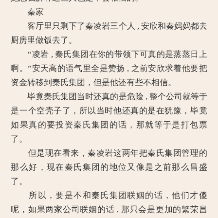
秦家
客厅里只剩下了秦凌岩三个人 , 安欣和秦妈妈都去
厨房里做饭去了。
“凌岩 , 秦氏集团在你的带领下可真的是蒸蒸日上
啊。”安天高的语气里全是赞扬 , 之前安欣求着他要把
资金转移到秦氏集团，但是他还有些不相信。
毕竟秦氏集团当时还真的是危险 , 整个公司就等于
是一个空壳子了，所以当时他还真的是在犹豫，毕竟
如果真的要投资秦氏集团的话，那就等于是打包票
了。
但是现在看来，秦凌岩这两年把秦氏集团管理的
那么好，现在秦氏集团的地位又像是之前那么昌盛
了。
所以，要是不和秦氏集团联姻的话，他们才傻
呢，如果两家公司联姻的话 , 那只会是更加的繁荣昌