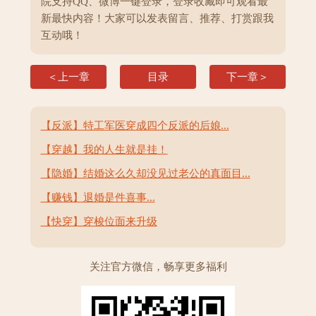
院支持QQ、微博一键登录，登录收藏即可观看最
新最快内容！大家可以发表留言、推荐、打赏跟我
互动哦！
＜上一章
目录
下一章＞
【反派】特工军医穿成四个反派的后娘...
【穿越】我的人生就是挂！
【隐婚】结婚这么久却没见过老公的真面目...
【赚钱】退婚是件喜事...
【快穿】穿梭位面来升级
关注官方微信，畅享更多福利