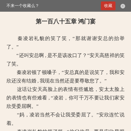
不来一个收藏么？
>
惹爱成婚：契约老公甜蜜蜜
第一百八十五章 鸿门宴
收藏
×
第一百八十五章 鸿门宴
秦凌岩礼貌的笑了笑，“那就谢谢安总的抬举
了。”
“还叫安总啊 , 是不是该改口了？”安天高慈祥的笑
了笑。
秦凌岩顿了顿嗓子，“安总真的是说笑了，我和安
欣还没有结婚 , 我现在当然还是要尊敬您了。”
这话让安天高脸上的表情有些尴尬，安太太脸上
的表情也有些难看 , “凌岩，你可千万不要让我们家安
欣受委屈啊。”
“妈，凌岩当然不会让我受委屈了。”安欣连忙说
着。