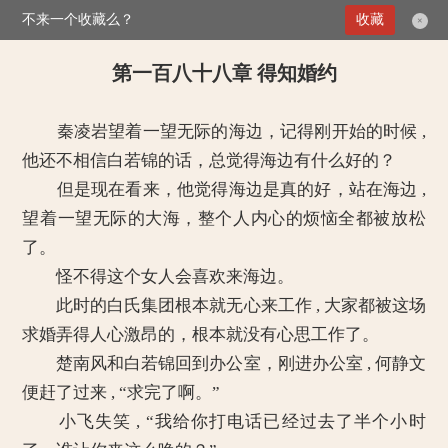
不来一个收藏么？
>
惹爱成婚：契约老公甜蜜蜜
第一百八十八章 得知婚约
收藏
×
第一百八十八章 得知婚约
秦凌岩望着一望无际的海边，记得刚开始的时候 ,
他还不相信白若锦的话，总觉得海边有什么好的？
但是现在看来，他觉得海边是真的好，站在海边 ,
望着一望无际的大海，整个人内心的烦恼全都被放松
了。
怪不得这个女人会喜欢来海边。
此时的白氏集团根本就无心来工作 , 大家都被这场
求婚弄得人心激昂的，根本就没有心思工作了。
楚南风和白若锦回到办公室，刚进办公室 , 何静文
便赶了过来 , “求完了啊。”
小飞失笑 , “我给你打电话已经过去了半个小时