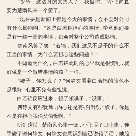
“少爷，这话真的太男人了，我挺你。”小飞简直
要为楚南风来一个赞了。
“现在要是新闻上都是今天的事情，会不会对公司
有什么影响啊。”这是白若锦担心的事情 , 毕竟他们要
是有一丝一毫的事情，都会对整个公司造成影响。
楚南风笑了笑 , “若锦，我们这又不是干的什么不
正当的事情，为什么要担心这些问题？”
不知道为什么，白若锦此时的心里就是很慌乱 , 就
好像是一个做错事情的孩子一样。
“嫂子，你怎么了？”何静文看着白若锦的脸色不
是很好 , 心里不免有些担忧。
白若锦反应过来，顿了顿嗓子，“没事。”
何静文有些犹豫 , 内心还是有些担忧 , “嫂子 , 你是
不是在担心我伯父伯母啊。”
听到这话 , 楚南风心里一怔 , 小飞咽了口吐沫，伸
手碰了碰何静文 , 何静文也意识到自己说错了话，她脸