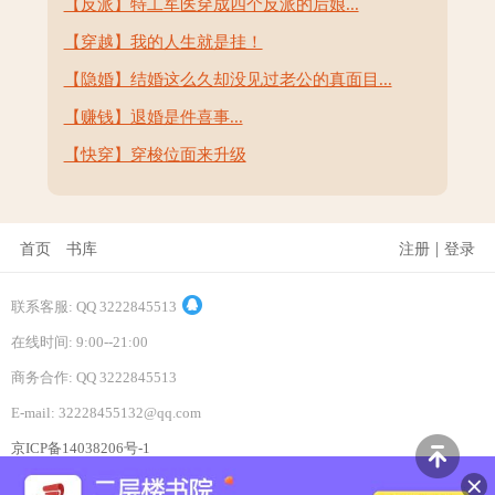
【反派】特工军医穿成四个反派的后娘...
【穿越】我的人生就是挂！
【隐婚】结婚这么久却没见过老公的真面目...
【赚钱】退婚是件喜事...
【快穿】穿梭位面来升级
|
首页
书库
注册
登录
联系客服: QQ 3222845513
在线时间: 9:00--21:00
商务合作: QQ 3222845513
E-mail: 32228455132@qq.com
京ICP备14038206号-1