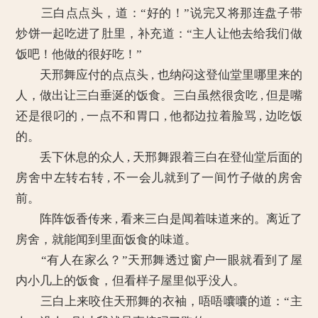
三白点点头，道：“好的！”说完又将那连盘子带
炒饼一起吃进了肚里，补充道：“主人让他去给我们做
饭吧！他做的很好吃！”
天邢舞应付的点点头 , 也纳闷这登仙堂里哪里来的
人，做出让三白垂涎的饭食。三白虽然很贪吃 , 但是嘴
还是很叼的 , 一点不和胃口 , 他都边拉着脸骂 , 边吃饭
的。
丢下休息的众人 , 天邢舞跟着三白在登仙堂后面的
房舍中左转右转 , 不一会儿就到了一间竹子做的房舍
前。
阵阵饭香传来 , 看来三白是闻着味道来的。离近了
房舍，就能闻到里面饭食的味道。
“有人在家么？”天邢舞透过窗户一眼就看到了屋
内小几上的饭食，但看样子屋里似乎没人。
三白上来咬住天邢舞的衣袖，唔唔囔囔的道：“主