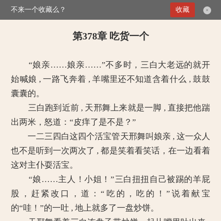
不来一个收藏么？
>
最强空间：邪王的佣兵妃
第378章 吃货一个
收藏
×
第378章 吃货一个
“娘亲……娘亲……”不多时，三白大老远的就开
始喊娘 , 一路飞奔着 , 羊嘴里还不知道含着什么 , 鼓鼓
囊囊的。
三白跑到近前 , 天邢舞上来就是一脚 , 直接把他踹
出两米，怒道：“皮痒了是不是？”
一二三四白这四个活宝管天邢舞叫娘亲 , 这一众人
也不是听到一次两次了 , 都是笑着看笑话，在一边看着
这对主仆耍活宝。
“娘……主人！小姐！”三白扭扭自己被踢的羊屁
股，赶紧改口，道：“吃的，吃的！”说着献宝
的“哇！”的一吐 , 地上就多了一盘炒饼。