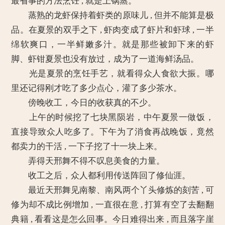
最省事的方法烹饪 , 就是上锅蒸。
蒸熟的龙虾保持着虾类的原味儿 , 但并不能算是极
品。在夏景的双手之下 , 虾肉变成了虾片和虾球 , 一半
绵软爽口，一半鲜嫩多汁。就是那些被卸下来的虾
脚、虾钳夏景也没有放过，成为了一道海鲜汤品。
光是夏景的烹饪手艺，就看得众人食欲大振。哪
里还记得刚才吃了多少点心，灌了多少茶水。
傍晚收工，今日的收获真的不少。
上午的时候挖了七块黑陨岩，中午夏景一做饭，
直接导致众人吃多了。下午为了消食再战晚饭，竟然
都卖力的干活 , 一下子挖了十一块上来。
弄得天邢舞不得不叹息美食的力量。
收工之后，众人都利用传送阵回了修仙涯。
最近天邢舞见南黎、南风两个丫头修炼的刻苦 , 可
修为却不成比例增加 , 一直很在意 , 打算有空了去翻翻
典籍 , 看看这是怎么回事。今日难得出来 , 而且落字崖