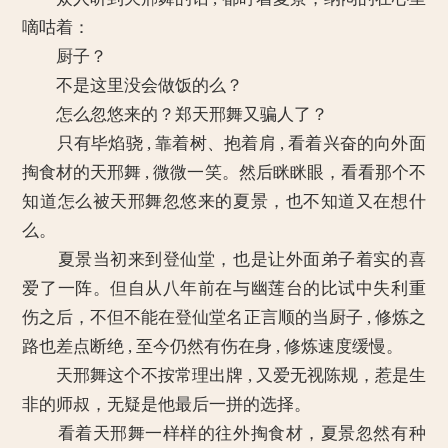
嘀咕着：
厨子？
不是这里没会做饭的么？
怎么忽悠来的？郑天邢舞又骗人了？
只有毕焰骁 , 靠着树、抱着肩 , 看着兴奋的向外面
掏食材的天邢舞 , 微微一笑。然后眯眯眼，看看那个不
知道怎么被天邢舞忽悠来的夏景，也不知道又在想什
么。
夏景当初来到登仙堂，也是让外面弟子着实的喜
爱了一阵。但自从八年前在与幽莲台的比试中失利重
伤之后，不但不能在登仙堂名正言顺的当厨子 , 修炼之
路也差点断绝 , 至今仍然有伤在身 , 修炼速度缓慢。
天邢舞这个不按常理出牌 , 又爱无视陈规，惹是生
非的师叔，无疑是他最后一拼的选择。
看着天邢舞一样样的往外掏食材，夏景忽然有种