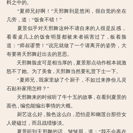
料之中的。
“夏师兄好啊！”天邢舞到是悠闲，很自觉的坐在
几旁，道：“饭食不错！”
夏景似乎对天邢舞这种不请自来的人很是反感，
看看桌几上的饭食明显都被来者祸害过了 , 板着脸
道：“师叔谬赞！”说完就做了一个请离开的姿势，大
有要将天邢舞赶出去的意思。
天邢舞脸皮可是相当厚的 , 夏景那点动作根本就激
怒不了她。为了美食 , 天邢舞当然要礼贤下士一下。
“夏师兄 , 我家里缺了个厨子，不如过来挣份儿灵
石贴补家用怎样？”
天邢舞来的时候听了牛十五的故事 , 在看到夏景的
面色 , 编也能编出事情的大概。
厨艺这么好 , 脸色这么白 , 恐怕是和幽莲台那些女
人硬磕过，而且战绩惨淡。
夏景听到天邢舞的话，皱皱眉，道：“我不会再在