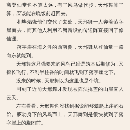
离登仙堂也不算太远 , 有了风鸟做代步 , 天邢舞算了
算，应该能在晚饭前赶回去。
和毕焰骁他们交代了去处，天邢舞一人奔着落字
崖而去，而其他人利用乙阙新设的传送阵直接回了修
仙涯。
落字崖在海之涯的西南侧，天邢舞从登仙堂一路
向东就能到。
天邢舞这只强要来的风鸟已经是筑基后期修为 , 又
擅长飞行 , 不到半柱香的时间就飞到了落字崖之下。
没来的时候 , 天邢舞以为这里也是个坑。
可到了近前天邢舞才发现被阵法掩盖的山崖直入
云天。
左右看看 , 天邢舞也没找到据说能够攀爬上崖的石
阶。驱动身下的风鸟而上，天邢舞到是很快就到了落
字崖上的殿阁前。