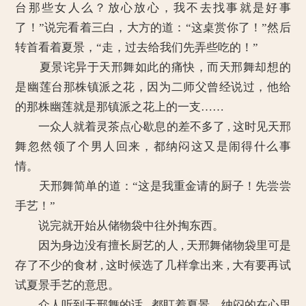
台那些女人么？放心放心，我不去找事就是好事
了！”说完看着三白，大方的道：“这桌赏你了！”然后
转首看着夏景，“走，过去给我们先弄些吃的！”
夏景诧异于天邢舞如此的痛快，而天邢舞却想的
是幽莲台那株镇派之花，因为二师父曾经说过，他给
的那株幽莲就是那镇派之花上的一支……
一众人就着灵茶点心歇息的差不多了 , 这时见天邢
舞忽然领了个男人回来，都纳闷这又是闹得什么事
情。
天邢舞简单的道：“这是我重金请的厨子！先尝尝
手艺！”
说完就开始从储物袋中往外掏东西。
因为身边没有擅长厨艺的人 , 天邢舞储物袋里可是
存了不少的食材 , 这时候选了几样拿出来 , 大有要再试
试夏景手艺的意思。
众人听到天邢舞的话 , 都盯着夏景，纳闷的在心里