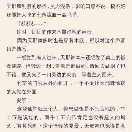
天邢舞乱煮的那些 , 灵力混杂，影响口感不说，搞不好
还能把人吃的七窍流血一命呜呼。
“哒哒哒……”
这时，远远的传来木屐踏地的声音。
因为天邢舞多时也是穿着木屐，所以对这个声音
很是熟悉。
一感觉到有人过来 , 天邢舞本来还想卷了桌上的饭
食跑路 , 但转念一想 , 看看是谁做的 , 请回去做厨子也
不错。便又夹了一口旁边的肉食，等着主人回来。
竹室的门被从外面推开，一个不太让天邢舞惊讶
的人站在外面。
夏景！
这登仙堂就三个人，善忠做饭是不怎么地的，牛
十五是说过的。而牛十五自己肯定也没有超人的厨
艺，算算只剩下这个怪怪的夏景，天邢舞也觉得是意