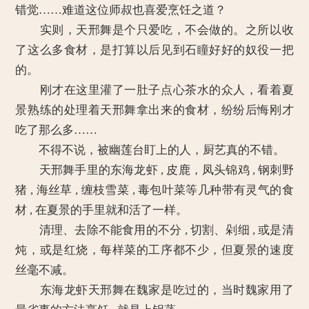
错觉……难道这位师叔也喜爱烹饪之道？
实则，天邢舞是个只爱吃，不会做的。之所以收
了这么多食材，是打算以后见到石瞳好好的奴役一把
的。
刚才在这里灌了一肚子点心茶水的众人，看着夏
景熟练的处理着天邢舞拿出来的食材，纷纷后悔刚才
吃了那么多……
不得不说，被幽莲台盯上的人，厨艺真的不错。
天邢舞手里的东海龙虾 , 皮鹿，凤头锦鸡 , 钢刺野
猪 , 海丝草 , 缠枝雪菜 , 毒包叶菜等几种带有灵气的食
材 , 在夏景的手里就和活了一样。
清理、去除不能食用的不分 , 切割、剁细 , 或是清
炖，或是红烧，每样菜的工序都不少，但夏景的速度
丝毫不减。
东海龙虾天邢舞在魏家是吃过的，当时魏家用了