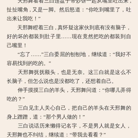
天邢舞看着三白连盘子带炒饼一起从嘴里吐出来 ,
扯扯嘴角 , 又是一脚。然后怒道：“你吃到嘴里了，吐
出来让我吃！”
天邢舞瞪着三白 , 真怀疑这家伙到底有没有脑子，
好的坏的都装到肚子里……现在竟然把吃的都装到自
己嘴里！
“忘了……”三白委屈的刨刨地，继续道：“我好不
容易找到的吃的。”
天邢舞抚抚额头，也是无奈。这三白就是这么不
长脑子，但怎么说也是没都吃了，还想着自己。
伸手摸摸三白的羊头，天邢舞问道：“你哪儿弄得
吃的？”
三白见主人关心自己，把自己的羊头在天邢舞的
身上蹭蹭，道：“那个男人做的！”
三白说话历来懒得记名字，不是男人就是女人，
天邢舞也不纠结，继续道：“带我去看看？”