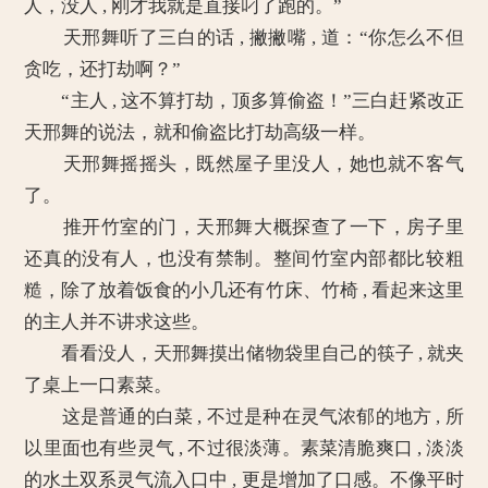
人，没人 , 刚才我就是直接叼了跑的。”
天邢舞听了三白的话 , 撇撇嘴 , 道：“你怎么不但
贪吃，还打劫啊？”
“主人 , 这不算打劫，顶多算偷盗！”三白赶紧改正
天邢舞的说法，就和偷盗比打劫高级一样。
天邢舞摇摇头，既然屋子里没人，她也就不客气
了。
推开竹室的门，天邢舞大概探查了一下，房子里
还真的没有人，也没有禁制。整间竹室内部都比较粗
糙，除了放着饭食的小几还有竹床、竹椅 , 看起来这里
的主人并不讲求这些。
看看没人，天邢舞摸出储物袋里自己的筷子 , 就夹
了桌上一口素菜。
这是普通的白菜 , 不过是种在灵气浓郁的地方 , 所
以里面也有些灵气 , 不过很淡薄。素菜清脆爽口 , 淡淡
的水土双系灵气流入口中 , 更是增加了口感。不像平时