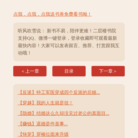
点我，点我，点我送书券免费看书呦！
听风吹雪说： 新书不易，陪伴更难！二层楼书院
支持QQ、微博一键登录，登录收藏即可观看最新
最快内容！大家可以发表留言、推荐、打赏跟我互
动哦！
＜上一章
目录
下一章＞
【反派】特工军医穿成四个反派的后娘...
【穿越】我的人生就是挂！
【隐婚】结婚这么久却没见过老公的真面目...
【赚钱】退婚是件喜事...
【快穿】穿梭位面来升级