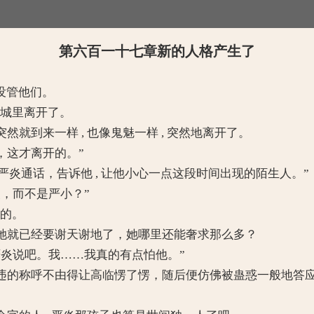
第六百一十七章新的人格产生了
没管他们。
从城里离开了。
到来一样 , 也像鬼魅一样 , 突然地离开了。
这才离开的。”
炎通话，告诉他 , 让他小心一点这段时间出现的陌生人。”
，而不是严小？”
听的。
就已经要谢天谢地了，她哪里还能奢求那么多？
炎说吧。我……我真的有点怕他。”
的称呼不由得让高临愣了愣，随后便仿佛被蛊惑一般地答