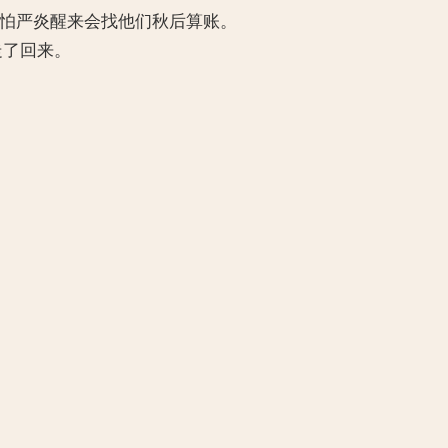
都怕严炎醒来会找他们秋后算账。
走了回来。