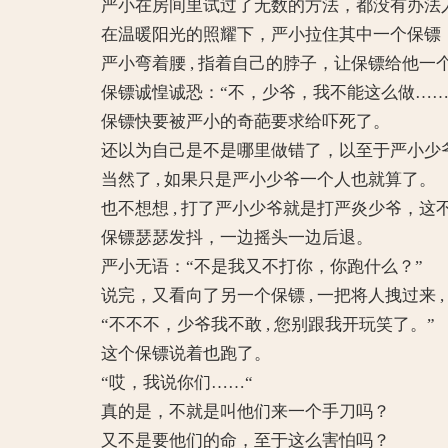
严小在房间里试过了无数的方法，都没有办法入
在温暖阳光的照耀下，严小拉住其中一个保镖，
严小弯着腰 , 指着自己的脖子，让保镖给他一个
保镖诚惶诚恐：“不，少爷，我不能这么做……
保镖快要被严小的奇葩要求给吓死了。
还以为自己是不是哪里做错了，以至于严小少爷
当然了 , 如果只是严小少爷一个人也就算了。
也不想想 , 打了严小少爷就是打严炎少爷，这
保镖瑟瑟发抖，一边摇头一边后退。
严小无语：“不是我又不打你，你跑什么？”
说完，又看向了另一个保镖 , 一把将人拽过来 , 
“不不不，少爷我不敢 , 您别跟我开玩笑了。”
这个保镖说着也跑了。
“哎，我说你们……“
真的是，不就是叫他们来一个手刀吗？
又不是要他们的命，至于这么害怕吗？