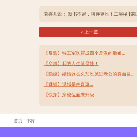
若存儿说： 新书不易，陪伴更难！二层楼书
＜上一章
【反派】特工军医穿成四个反派的后娘...
【穿越】我的人生就是挂！
【隐婚】结婚这么久却没见过老公的真面目...
【赚钱】退婚是件喜事...
【快穿】穿梭位面来升级
首页
书库
联系客服: QQ 3222845513