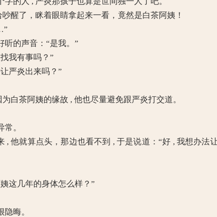
的人 , 严炎那孩子也算是世间独一人了吧。
给吵醒了，眯着眼睛拿起来一看，竟然是白茶阿姨！
…”
听的声音：“是我。”
找我有事吗？”
让严炎出来吗？”
为白茶阿姨的缘故 , 他也尽量避免跟严炎打交道。
异常。
, 他就算点头，那边也看不到 , 于是说道：“好 , 我想
姨这几年的身体怎么样？”
。
很隐晦。