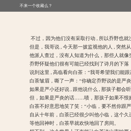
不来一个收藏么？
>
婚令如山：撩妻boss霸道宠
不过，因为他们没有采取行动 , 所以乔野也就
但是，我哥说 , 今天那一披监视他的人 , 突然
他派人查过，没有人知道为什么，那些人就像突然就
乔野怀疑他们很有可能已经找到了诗月的下落，
说到这里 , 高临看向白茶：“我哥希望我们能跟严
白茶皱眉，嘶了一声：“你确定乔野说的是严炎
如果是严小还好说 , 跟他说什么 , 那孩子都会
但，如果是严炎的话……啧，那孩子如果不恨她
白茶不好意思地笑了笑：“小临，要不然你跟严
自从十年前，白茶已经很少叫他小临，这个久违
等他回神时，白茶早就欢快地回了房间。