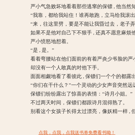
严小气急败坏地看着那些逃窜的保镖 , 他当然
“我靠，都给我站住！谁再敢跑，立马给我滚出去
“来，往这里劈，要是不能让我昏过去，老子弄
如果不是他对自己下不狠手 , 还真不愿意麻烦
严小愤怒地想着。
“是 , 是。”
看着弯腰站在他们面前的有着严炎少爷脸的严小
却没有一个人敢真的对他下手。
面面相觑地看了看彼此 , 保镖们一个个的都露出
“你们在干什么？”一个灵动的少女声音突然远
保镖们纷纷露出了惊喜的表情：“诗月小姐。”
不过两天时间，保镖们都跟诗月混得熟了。
别看这个女孩子长得太过漂亮，像妖精一样 , 但
点我，点我，点我送书券免费看书呦！