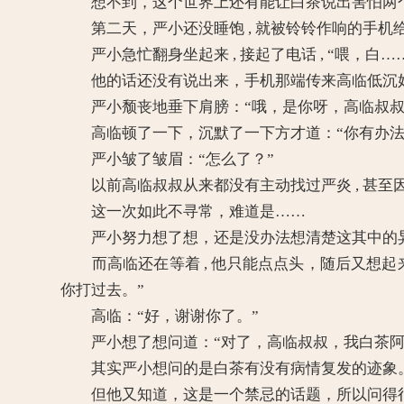
想不到，这个世界上还有能让白茶说出害怕两个字
第二天，严小还没睡饱 , 就被铃铃作响的手机
严小急忙翻身坐起来 , 接起了电话 , “喂，白…
他的话还没有说出来，手机那端传来高临低沉好
严小颓丧地垂下肩膀：“哦，是你呀，高临叔叔
高临顿了一下，沉默了一下方才道：“你有办法
严小皱了皱眉：“怎么了？”
以前高临叔叔从来都没有主动找过严炎 , 甚至因
这一次如此不寻常，难道是……
严小努力想了想，还是没办法想清楚这其中的
而高临还在等着 , 他只能点点头，随后又想起来 
你打过去。”
高临：“好，谢谢你了。”
严小想了想问道：“对了，高临叔叔，我白茶阿
其实严小想问的是白茶有没有病情复发的迹象
但他又知道，这是一个禁忌的话题，所以问得