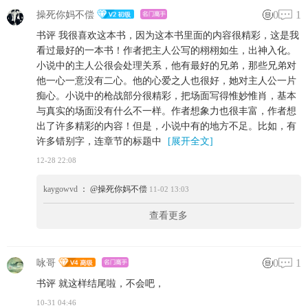
0
1
操死你妈不偿
书评 我很喜欢这本书，因为这本书里面的内容很精彩，这是我
看过最好的一本书！作者把主人公写的栩栩如生，出神入化。
小说中的主人公很会处理关系，他有最好的兄弟，那些兄弟对
他一心一意没有二心。他的心爱之人也很好，她对主人公一片
痴心。小说中的枪战部分很精彩，把场面写得惟妙惟肖，基本
与真实的场面没有什么不一样。作者想象力也很丰富，作者想
出了许多精彩的内容！但是，小说中有的地方不足。比如，有
许多错别字，连章节的标题中
[展开全文]
12-28 22:08
kaygowvd
： @操死你妈不偿
11-02 13:03
查看更多
0
1
咏哥
书评 就这样结尾啦，不会吧，
10-31 04:46