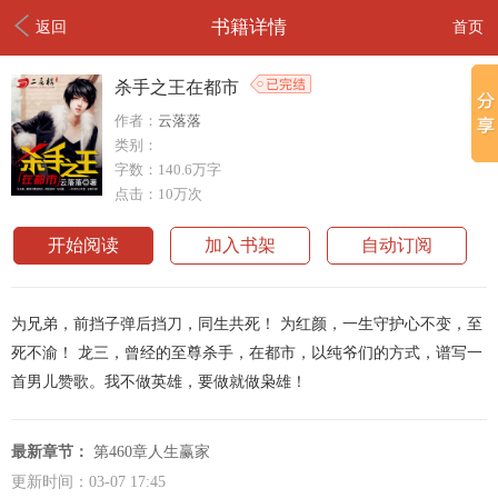
书籍详情
返回
首页
杀手之王在都市
作者：
云落落
类别：
字数：140.6万字
点击：10万次
开始阅读
加入书架
自动订阅
为兄弟，前挡子弹后挡刀，同生共死！ 为红颜，一生守护心不变，至
死不渝！ 龙三，曾经的至尊杀手，在都市，以纯爷们的方式，谱写一
首男儿赞歌。我不做英雄，要做就做枭雄！
最新章节：
第460章人生赢家
更新时间：03-07 17:45