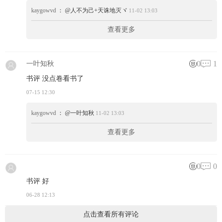
kaygowvd
： @人不为己+天诛地灭ヾ
11-02 13:03
查看更多
0
1
一叶知秋
书评 没点卷看书了
07-15 12:30
kaygowvd
： @一叶知秋
11-02 13:03
查看更多
0
0
书评 好
06-28 12:13
点击查看所有评论