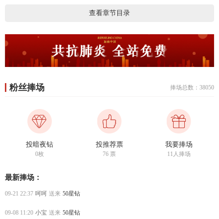
查看章节目录
粉丝捧场
捧场总数：38050
投暗夜钻
投推荐票
我要捧场
0枚
76
票
11人捧场
最新捧场：
09-21 22:37
呵呵
送来
50星钻
09-08 11:20
小宝
送来
50星钻