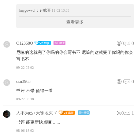
kaygowvd
： @咏哥
11-02 13:03
查看更多
0
0
Q12368Q
尼嘛的这就完了你吗的你会写书不 尼嘛的这就完了你吗的你会
写书不
09-22 02:02
0
0
osn3963
书评 不错 值得一看
09-22 00:38
0
1
人不为己+天诛地灭ヾ
书评 能更新快点嘛 ......
08-06 18:02