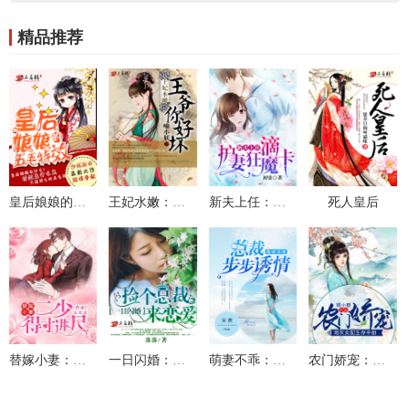
精品推荐
皇后娘娘的五毛特效
王妃水嫩：王爷你好坏
新夫上任：滴，护妻狂魔卡
死人皇后
替嫁小妻：二少，得寸进尺
一日闪婚：捡个总裁来恋爱
萌妻不乖：总裁步步诱情
农门娇宠：炮灰女配生存手册