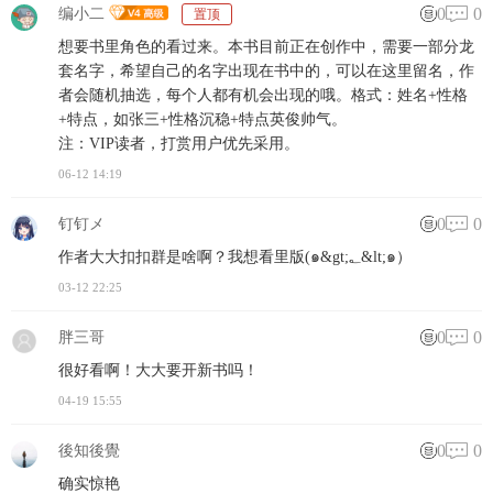
0
0
编小二
置顶
想要书里角色的看过来。本书目前正在创作中，需要一部分龙
套名字，希望自己的名字出现在书中的，可以在这里留名，作
者会随机抽选，每个人都有机会出现的哦。格式：姓名+性格
+特点，如张三+性格沉稳+特点英俊帅气。
注：VIP读者，打赏用户优先采用。
06-12 14:19
0
0
钉钉メ
作者大大扣扣群是啥啊？我想看里版(๑&gt;؂&lt;๑）
03-12 22:25
0
0
胖三哥
很好看啊！大大要开新书吗！
04-19 15:55
0
0
後知後覺
确实惊艳