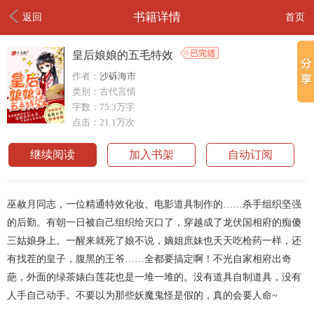
书籍详情
返回
首页
皇后娘娘的五毛特效
作者：
沙砾海市
类别：古代言情
字数：75.3万字
点击：21.1万次
继续阅读
加入书架
自动订阅
巫赦月同志，一位精通特效化妆、电影道具制作的……杀手组织坚强
的后勤。有朝一日被自己组织给灭口了，穿越成了龙伏国相府的痴傻
三姑娘身上。一醒来就死了娘不说，嫡姐庶妹也天天吃枪药一样，还
有找茬的皇子，腹黑的王爷……全都要搞定啊！不光自家相府出奇
葩，外面的绿茶婊白莲花也是一堆一堆的。没有道具自制道具，没有
人手自己动手。不要以为那些妖魔鬼怪是假的，真的会要人命~