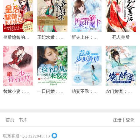
皇后娘娘的五毛特效
王妃水嫩：王爷你好坏
新夫上任：滴，护妻狂魔卡
死人皇后
替嫁小妻：二少，得寸进尺
一日闪婚：捡个总裁来恋爱
萌妻不乖：总裁步步诱情
农门娇宠：炮灰女配生存手册
|
首页
书库
注册
登录
联系客服: QQ 3222845513