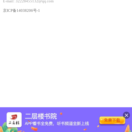
E-mail: 32228455132@qq.com
京ICP备14038206号-1