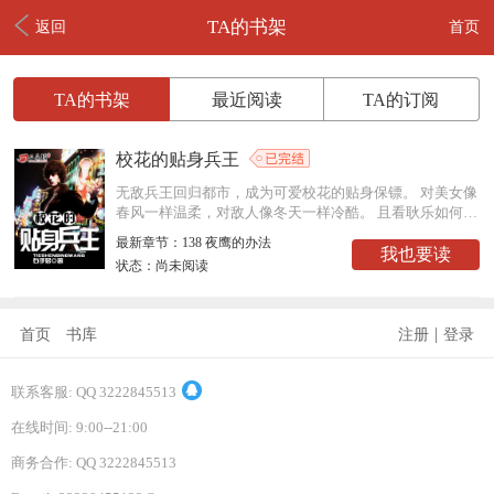
TA的书架
返回
首页
TA的书架
最近阅读
TA的订阅
校花的贴身兵王
无敌兵王回归都市，成为可爱校花的贴身保镖。 对美女像
春风一样温柔，对敌人像冬天一样冷酷。 且看耿乐如何踏
着霸气的步伐，走向人生巅峰！
最新章节：138 夜鹰的办法
我也要读
状态：尚未阅读
|
首页
书库
注册
登录
联系客服: QQ 3222845513
在线时间: 9:00--21:00
商务合作: QQ 3222845513